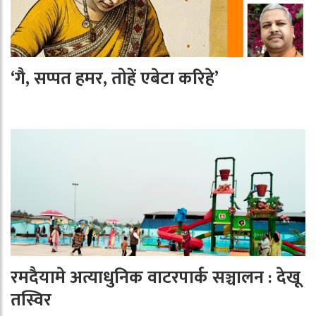
‘गै, सप्पत हमर, तोहें एबेटा करिहे’
रमदैयामे अत्याधुनिक वाटरपार्क सञ्चालन : देखू
तस्विर