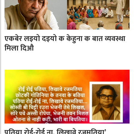
एकबेर लइयो दइयो क केहुना क बात व्यवस्था
मिला दिऔ
पतिया रोई-रोई ना, लिखावे रजमतिया’