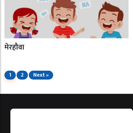
मेरहौवा
1
2
Next »