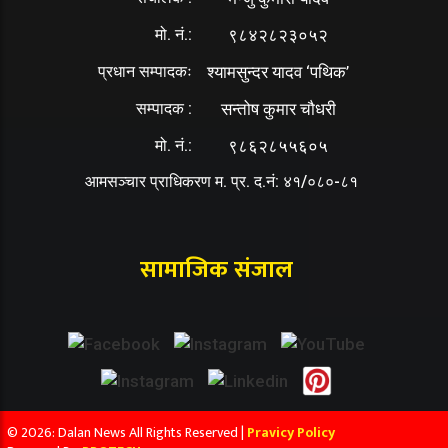
मो. नं.:
९८४२८२३०५२
प्रधान सम्पादकः
श्यामसुन्दर यादव ‘पथिक’
सम्पादक :
सन्तोष कुमार चौधरी
मो. नं.:
९८६२८५५६०५
आमसञ्चार प्राधिकरण म. प्र. द.नं: ४१/०८०-८१
सामाजिक संजाल
© 2026: Dalan News All Rights Reserved |
Pravicy Policy