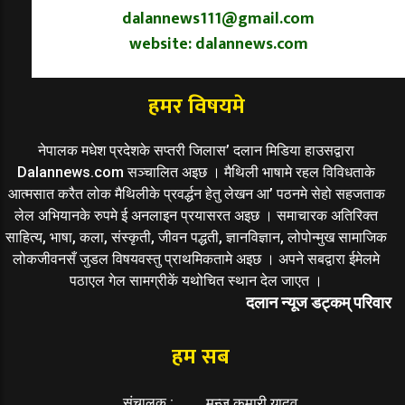
dalannews111@gmail.com
website: dalannews.com
हमर विषयमे
नेपालक मधेश प्रदेशके सप्तरी जिलास’ दलान मिडिया हाउसद्वारा
Dalannews.com सञ्चालित अइछ । मैथिली भाषामे रहल विविधताके
आत्मसात करैत लोक मैथिलीके प्रवर्द्धन हेतु लेखन आ’ पठनमे सेहो सहजताक
लेल अभियानके रुपमे ई अनलाइन प्रयासरत अइछ । समाचारक अतिरिक्त
साहित्य, भाषा, कला, संस्कृती, जीवन पद्धती, ज्ञानविज्ञान, लोपोन्मुख सामाजिक
लोकजीवनसँ जुडल विषयवस्तु प्राथमिकतामे अइछ । अपने सबद्वारा ईमेलमे
पठाएल गेल सामग्रीकें यथोचित स्थान देल जाएत ।
दलान न्यूज डट्कम् परिवार
हम सब
संचालक :
मन्जु कुमारी यादव