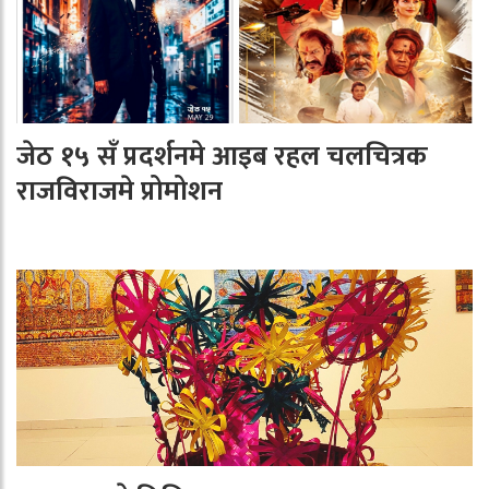
जेठ १५ सँ प्रदर्शनमे आइब रहल चलचित्रक
राजविराजमे प्रोमोशन