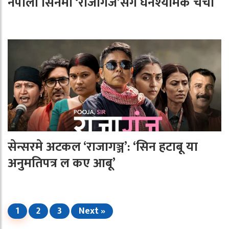
नेपाली सिनेमा ‘राजागंज’संगे घनश्यामके चर्चा
सेन्सरमे अटकल ‘राजागञ्ज’: ‘सिन हटाबू या
अनुमतिपत्र ल कए आबू’
1
2
3
Next »