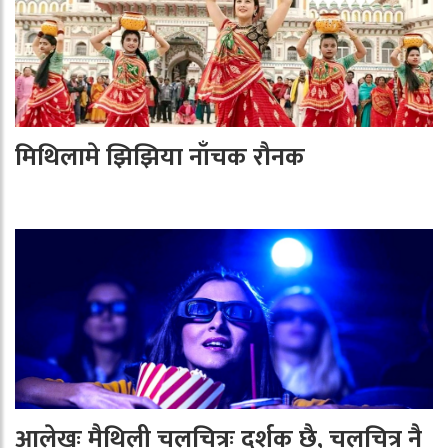
मिथिलामे झिझिया नाँचक रौनक
आलेखः मैथिली चलचित्रः दर्शक छै, चलचित्र नै