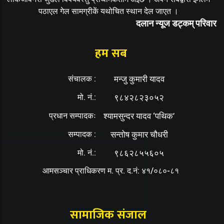
पठाएल गेल सामग्रीकें यथोचित स्थान देल जाएत ।
दलान न्यूज डट्कम् परिवार
हम सब
संचालक :
मन्जु कुमारी यादव
मो. नं.:
९८४२८२३०५२
प्रधान सम्पादकः
श्यामसुन्दर यादव ‘पथिक’
सम्पादक :
सन्तोष कुमार चौधरी
मो. नं.:
९८६२८५५६०५
आमसञ्चार प्राधिकरण म. प्र. द.नं: ४१/०८०-८१
सामाजिक संजाल