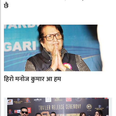
छै
हिराे मनोज कुमार आ हम