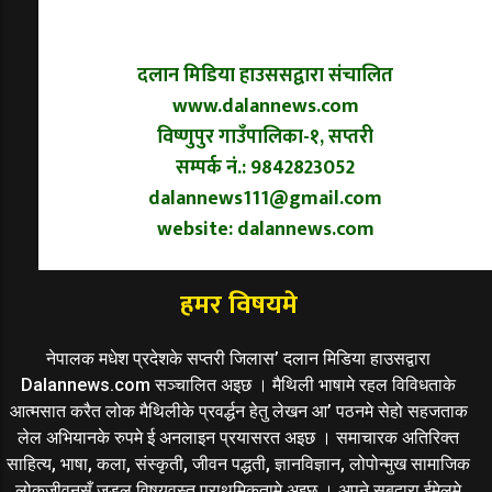
दलान मिडिया हाउससद्वारा संचालित
www.dalannews.com
विष्णुपुर गाउँपालिका-१, सप्तरी
सम्पर्क नं.: 9842823052
dalannews111@gmail.com
website: dalannews.com
हमर विषयमे
नेपालक मधेश प्रदेशके सप्तरी जिलास’ दलान मिडिया हाउसद्वारा
Dalannews.com सञ्चालित अइछ । मैथिली भाषामे रहल विविधताके
आत्मसात करैत लोक मैथिलीके प्रवर्द्धन हेतु लेखन आ’ पठनमे सेहो सहजताक
लेल अभियानके रुपमे ई अनलाइन प्रयासरत अइछ । समाचारक अतिरिक्त
साहित्य, भाषा, कला, संस्कृती, जीवन पद्धती, ज्ञानविज्ञान, लोपोन्मुख सामाजिक
लोकजीवनसँ जुडल विषयवस्तु प्राथमिकतामे अइछ । अपने सबद्वारा ईमेलमे