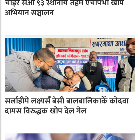
चाइर सओ ९३ स्थानीय तहमे एचपिभी खोप
अभियान सञ्चालन
सर्लाहीमे लक्ष्यसँ बेसी बालबालिकाकेँ कोदवा
दामस विरुद्धक खोप देल गेल