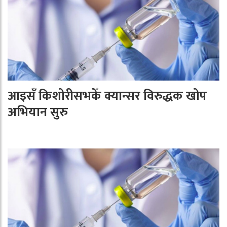
आइसँ किशोरीसभकेँ क्यान्सर विरुद्धक खोप
अभियान सुरु