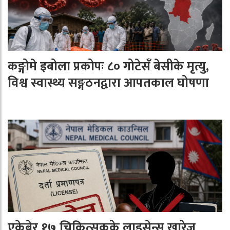
कङ्गोमे इबोला प्रकोपः ८० गोटेसँ बेसीके मृत्यु,
विश्व स्वास्थ्य सङ्गठनद्वारा आपतकाल घोषणा
एकेबेर १७ चिकित्सकके लाइसेन्स खारेज