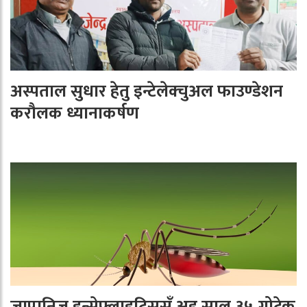
अस्पताल सुधार हेतु इन्टेलेक्चुअल फाउण्डेशन
करौलक ध्यानाकर्षण
जापानिज इन्सेफ्लाइटिससँ अइ साल ३५ गोटेक