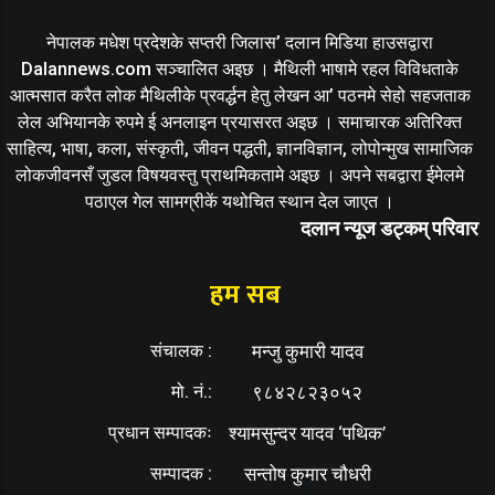
नेपालक मधेश प्रदेशके सप्तरी जिलास’ दलान मिडिया हाउसद्वारा
Dalannews.com सञ्चालित अइछ । मैथिली भाषामे रहल विविधताके
आत्मसात करैत लोक मैथिलीके प्रवर्द्धन हेतु लेखन आ’ पठनमे सेहो सहजताक
लेल अभियानके रुपमे ई अनलाइन प्रयासरत अइछ । समाचारक अतिरिक्त
साहित्य, भाषा, कला, संस्कृती, जीवन पद्धती, ज्ञानविज्ञान, लोपोन्मुख सामाजिक
लोकजीवनसँ जुडल विषयवस्तु प्राथमिकतामे अइछ । अपने सबद्वारा ईमेलमे
पठाएल गेल सामग्रीकें यथोचित स्थान देल जाएत ।
दलान न्यूज डट्कम् परिवार
हम सब
संचालक :
मन्जु कुमारी यादव
मो. नं.:
९८४२८२३०५२
प्रधान सम्पादकः
श्यामसुन्दर यादव ‘पथिक’
सम्पादक :
सन्तोष कुमार चौधरी