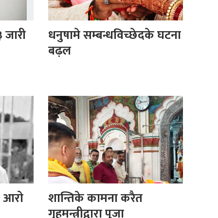
८३ जारी
धनुषामे सम्बन्धविच्छेदके घटना
बढ़ल
ल आरो
शान्तिके कामना करैत
गृहमन्त्रीद्वारा पूजा