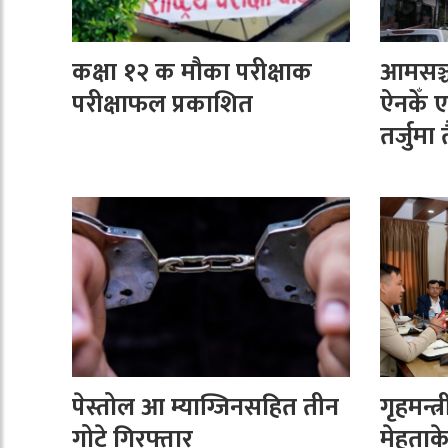
कक्षा १२ क मौका परीक्षाक
आमसञ्चा
परीक्षाफल प्रकाशित
ऐनकेँ 
तर्जुमा 
पेस्तोल आ म्याग्जिनसहित तीन
गृहमन्त
गोटे गिरफ्तार
मेहताके