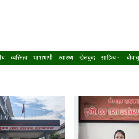
ीय
व्यक्तित्व
भाषाभाषी
स्वास्थ्य
खेलकुद
साहित्य
बौवाब