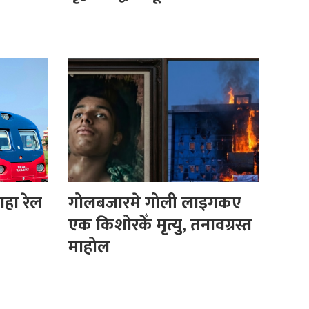
हा रेल
गोलबजारमे गोली लाइगकए
एक किशोरकेँ मृत्यु, तनावग्रस्त
माहोल