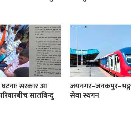
ी घटनाः सरकार आ
जयनगर–जनकपुर–भङ्गा
परिवारबीच सातबिन्दु
सेवा स्थगन