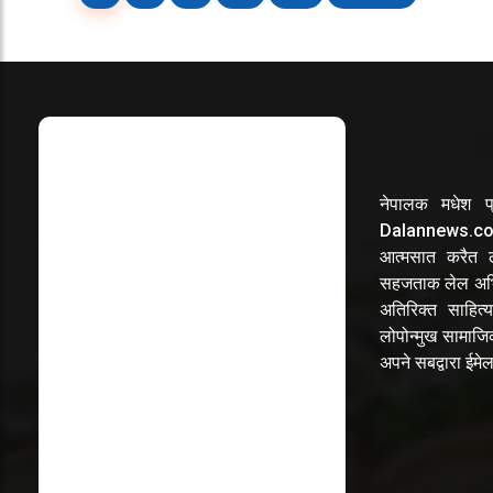
नेपालक मधेश प्
Dalannews.com 
आत्मसात करैत लो
सहजताक लेल अभि
अतिरिक्त साहित्य
लोपोन्मुख सामाज
अपने सबद्वारा ईम