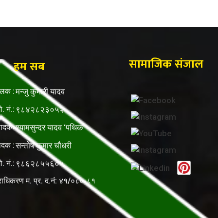
सामाजिक संजाल
हम सब
ालक :
मन्जु कुमारी यादव
ो. नं.:
९८४२८२३०५२
पादकः
श्यामसुन्दर यादव ‘पथिक’
ादक :
सन्तोष कुमार चौधरी
ो. नं.:
९८६२८५५६०५
राधिकरण म. प्र. द.नं: ४१/०८०-८१