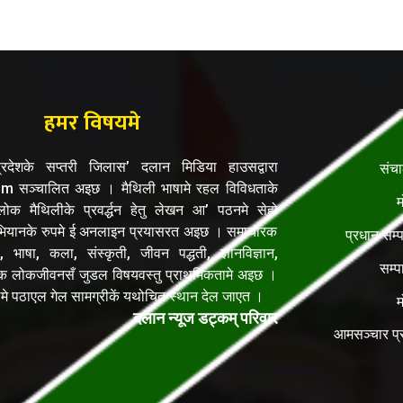
हमर विषयमे
रदेशके सप्तरी जिलास’ दलान मिडिया हाउसद्वारा
संच
सञ्चालित अइछ । मैथिली भाषामे रहल विविधताके
म
क मैथिलीके प्रवर्द्धन हेतु लेखन आ’ पठनमे सेहो
यानके रुपमे ई अनलाइन प्रयासरत अइछ । समाचारक
प्रधान सम्
, भाषा, कला, संस्कृती, जीवन पद्धती, ज्ञानविज्ञान,
सम्प
िक लोकजीवनसँ जुडल विषयवस्तु प्राथमिकतामे अइछ ।
ेलमे पठाएल गेल सामग्रीकें यथोचित स्थान देल जाएत ।
म
दलान न्यूज डट्कम् परिवार
आमसञ्चार प्