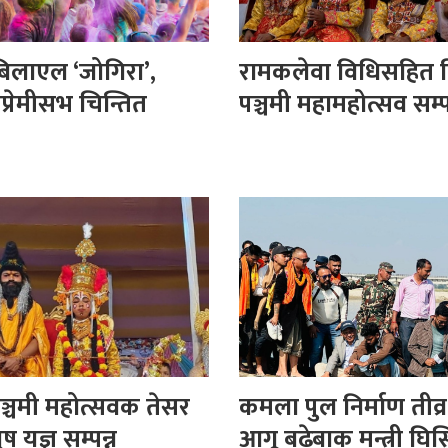
बिलाएल ‘जोगिरा’,
रामकलेवा विधिसहित 
िप्रेमीसभ चिन्तित
पञ्चमी महामहोत्सव सम्प
ञ्चमी महोत्सवक तेसर
कमला पुल निर्माण तीव्र
ष यज्ञ सम्पन्न
आगू बढ़ेबाक मन्त्री घि