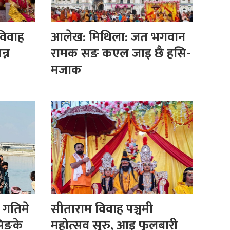
विवाह
आलेख: मिथिला: जत भगवान
न्न
रामक सङ कएल जाइ छै हसि-
मजाक
 गतिमे
सीताराम विवाह पञ्चमी
सिङके
महोत्सव सुरु, आइ फुलबारी