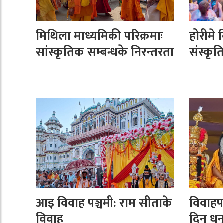
मिथिला माध्यमिकी परिक्रमाः
होरीमे 
सांस्कृतिक सम्बन्धके निरन्तरता
संस्कृत
आइ विवाह पञ्चमी: राम सीताके
विवाहप
विवाह
दिन धनु