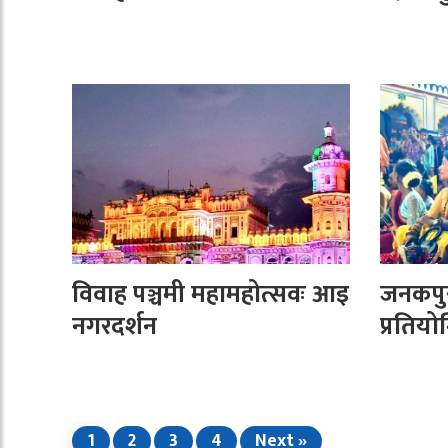
विवाह पञ्चमी महामहोत्सवः आइ
जनकपुर
नगरदर्शन
प्रतियो
1
2
3
4
Next »