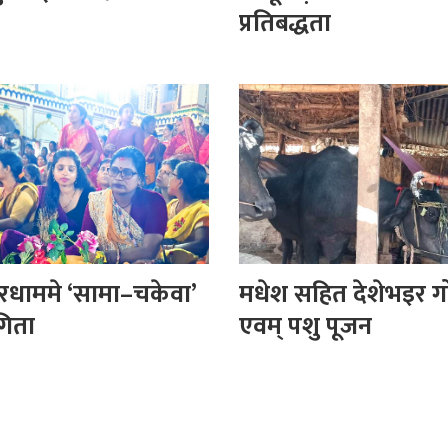
प्रतिबद्धता
धाममे ‘सामा–चकेवा’
मधेश सहित देशेभइर गो
गिता
एवम् पशु पूजन