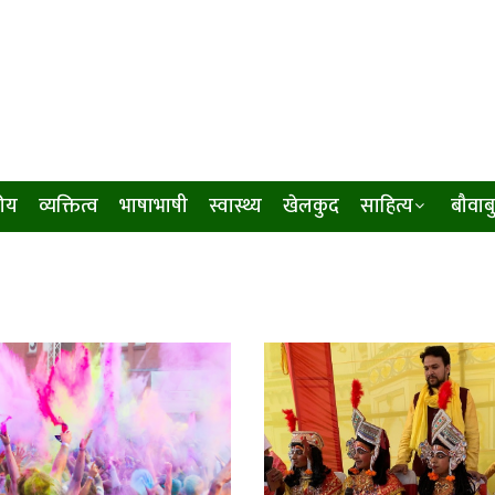
ीय
व्यक्तित्व
भाषाभाषी
स्वास्थ्य
खेलकुद
साहित्य
बौवाब