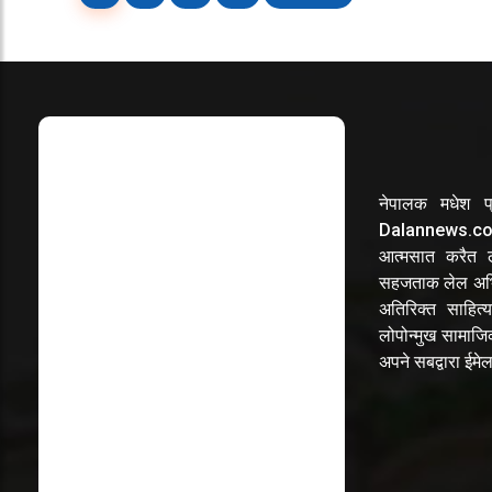
नेपालक मधेश प्
Dalannews.com 
आत्मसात करैत लो
सहजताक लेल अभि
अतिरिक्त साहित्य
लोपोन्मुख सामाज
अपने सबद्वारा ईम