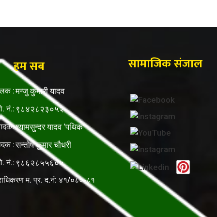
सामाजिक संजाल
हम सब
ालक :
मन्जु कुमारी यादव
ो. नं.:
९८४२८२३०५२
पादकः
श्यामसुन्दर यादव ‘पथिक’
ादक :
सन्तोष कुमार चौधरी
ो. नं.:
९८६२८५५६०५
राधिकरण म. प्र. द.नं: ४१/०८०-८१