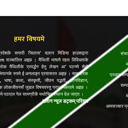
हमर विषयमे
रदेशके सप्तरी जिलास’ दलान मिडिया हाउसद्वारा
संच
सञ्चालित अइछ । मैथिली भाषामे रहल विविधताके
म
क मैथिलीके प्रवर्द्धन हेतु लेखन आ’ पठनमे सेहो
यानके रुपमे ई अनलाइन प्रयासरत अइछ । समाचारक
प्रधान सम्
, भाषा, कला, संस्कृती, जीवन पद्धती, ज्ञानविज्ञान,
सम्प
िक लोकजीवनसँ जुडल विषयवस्तु प्राथमिकतामे अइछ ।
ेलमे पठाएल गेल सामग्रीकें यथोचित स्थान देल जाएत ।
म
दलान न्यूज डट्कम् परिवार
आमसञ्चार प्