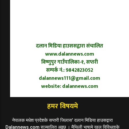
दलान मिडिया हाउससद्वारा संचालित
www.dalannews.com
विष्णुपुर गाउँपालिका-१, सप्तरी
सम्पर्क नं.: 9842823052
dalannews111@gmail.com
website: dalannews.com
हमर विषयमे
नेपालक मधेश प्रदेशके सप्तरी जिलास’ दलान मिडिया हाउसद्वारा
Dalannews.com सञ्चालित अइछ । मैथिली भाषामे रहल विविधताके