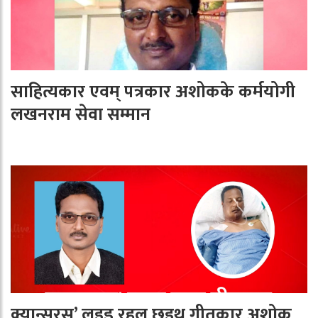
साहित्यकार एवम् पत्रकार अशोकके कर्मयोगी
लखनराम सेवा सम्मान
क्यान्सरस’ लइड रहल छइथ गीतकार अशोक