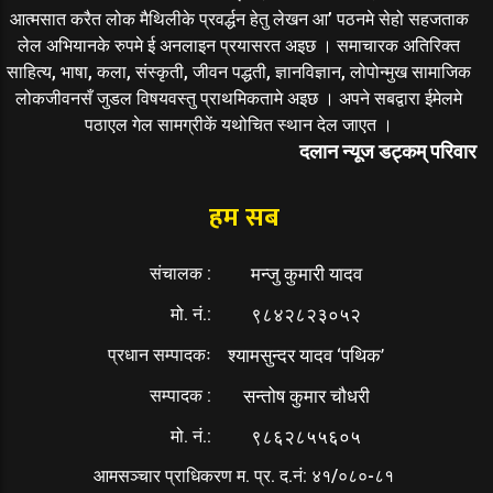
आत्मसात करैत लोक मैथिलीके प्रवर्द्धन हेतु लेखन आ’ पठनमे सेहो सहजताक
लेल अभियानके रुपमे ई अनलाइन प्रयासरत अइछ । समाचारक अतिरिक्त
साहित्य, भाषा, कला, संस्कृती, जीवन पद्धती, ज्ञानविज्ञान, लोपोन्मुख सामाजिक
लोकजीवनसँ जुडल विषयवस्तु प्राथमिकतामे अइछ । अपने सबद्वारा ईमेलमे
पठाएल गेल सामग्रीकें यथोचित स्थान देल जाएत ।
दलान न्यूज डट्कम् परिवार
हम सब
संचालक :
मन्जु कुमारी यादव
मो. नं.:
९८४२८२३०५२
प्रधान सम्पादकः
श्यामसुन्दर यादव ‘पथिक’
सम्पादक :
सन्तोष कुमार चौधरी
मो. नं.:
९८६२८५५६०५
आमसञ्चार प्राधिकरण म. प्र. द.नं: ४१/०८०-८१