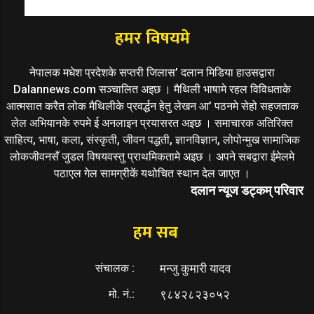
हमर विषयमे
नेपालक मधेश प्रदेशके सप्तरी जिलास’ दलान मिडिया हाउसद्वारा
Dalannews.com सञ्चालित अइछ । मैथिली भाषामे रहल विविधताके
आत्मसात करैत लोक मैथिलीके प्रवर्द्धन हेतु लेखन आ’ पठनमे सेहो सहजताक
लेल अभियानके रुपमे ई अनलाइन प्रयासरत अइछ । समाचारक अतिरिक्त
साहित्य, भाषा, कला, संस्कृती, जीवन पद्धती, ज्ञानविज्ञान, लोपोन्मुख सामाजिक
लोकजीवनसँ जुडल विषयवस्तु प्राथमिकतामे अइछ । अपने सबद्वारा ईमेलमे
पठाएल गेल सामग्रीकें यथोचित स्थान देल जाएत ।
दलान न्यूज डट्कम् परिवार
हम सब
संचालक :
मन्जु कुमारी यादव
मो. नं.:
९८४२८२३०५२