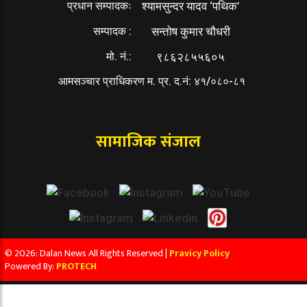
प्रधान सम्पादकः
श्यामसुन्दर यादव ‘पथिक’
सम्पादक :
सन्तोष कुमार चौधरी
मो. नं.:
९८६२८५५६०५
आमसञ्चार प्राधिकरण म. प्र. द.नं: ४१/०८०-८१
सामाजिक संजाल
© 2026: Dalan News All Rights Reserved |
Pravicy Policy
Powered By:
PROTECH