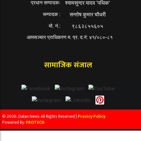
प्रधान सम्पादकः
श्यामसुन्दर यादव ‘पथिक’
सम्पादक :
सन्तोष कुमार चौधरी
मो. नं.:
९८६२८५५६०५
आमसञ्चार प्राधिकरण म. प्र. द.नं: ४१/०८०-८१
सामाजिक संजाल
© 2026: Dalan News All Rights Reserved |
Pravicy Policy
Powered By:
PROTECH