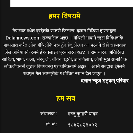
हमर विषयमे
नेपालक मधेश प्रदेशके सप्तरी जिलास’ दलान मिडिया हाउसद्वारा
Dalannews.com सञ्चालित अइछ । मैथिली भाषामे रहल विविधताके
आत्मसात करैत लोक मैथिलीके प्रवर्द्धन हेतु लेखन आ’ पठनमे सेहो सहजताक
लेल अभियानके रुपमे ई अनलाइन प्रयासरत अइछ । समाचारक अतिरिक्त
साहित्य, भाषा, कला, संस्कृती, जीवन पद्धती, ज्ञानविज्ञान, लोपोन्मुख सामाजिक
लोकजीवनसँ जुडल विषयवस्तु प्राथमिकतामे अइछ । अपने सबद्वारा ईमेलमे
पठाएल गेल सामग्रीकें यथोचित स्थान देल जाएत ।
दलान न्यूज डट्कम् परिवार
हम सब
संचालक :
मन्जु कुमारी यादव
मो. नं.:
९८४२८२३०५२