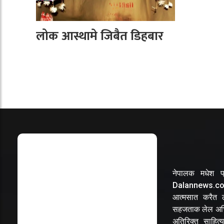
लोक आस्थामे जिबैत डिहबार
नेपालक मधेश प्
Dalannews.com 
आत्मसात करैत लो
सहजताक लेल अभि
अतिरिक्त साहित्य