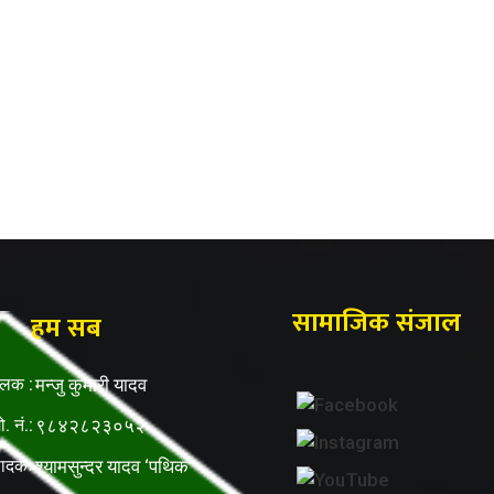
सामाजिक संजाल
हम सब
ालक :
मन्जु कुमारी यादव
ो. नं.:
९८४२८२३०५२
पादकः
श्यामसुन्दर यादव ‘पथिक’