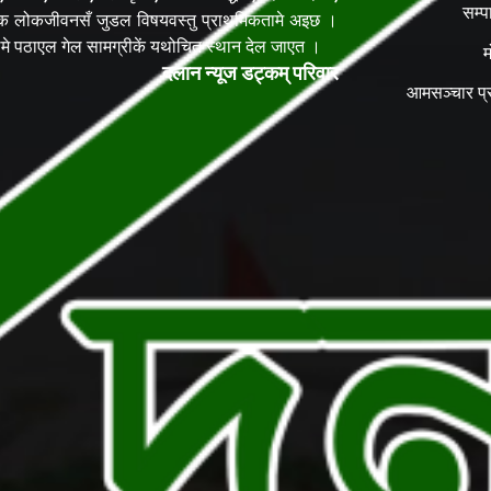
सम्प
िक लोकजीवनसँ जुडल विषयवस्तु प्राथमिकतामे अइछ ।
ेलमे पठाएल गेल सामग्रीकें यथोचित स्थान देल जाएत ।
म
दलान न्यूज डट्कम् परिवार
आमसञ्चार प्