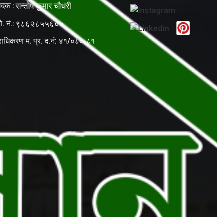
ादक :
सन्तोष कुमार चौधरी
ो. नं.:
९८६२८५५६०५
राधिकरण म. प्र. द.नं: ४१/०८०-८१