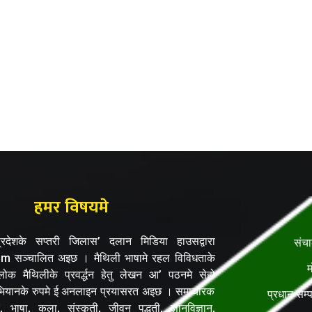
हमर विषयमे
रदेशके सप्तरी जिलास’ दलान मिडिया हाउसद्वारा
संच
सञ्चालित अइछ । मैथिली भाषामे रहल विविधताके
म
क मैथिलीके प्रवर्द्धन हेतु लेखन आ’ पठनमे सेहो
यानके रुपमे ई अनलाइन प्रयासरत अइछ । समाचारक
प्रधान सम्
, भाषा, कला, संस्कृती, जीवन पद्धती, ज्ञानविज्ञान,