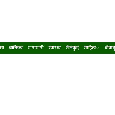
ीय
व्यक्तित्व
भाषाभाषी
स्वास्थ्य
खेलकुद
साहित्य
बौवाब