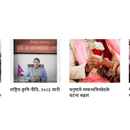
राष्ट्रिय कृषि नीति, २०८३ जारी
धनुषामे सम्बन्धविच्छेदके
क
घटना बढ़ल