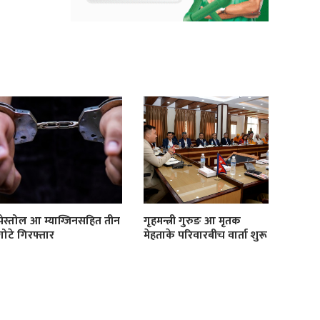
पेस्तोल आ म्याग्जिनसहित तीन
गृहमन्त्री गुरुङ आ मृतक
गोटे गिरफ्तार
मेहताके परिवारबीच वार्ता शुरू