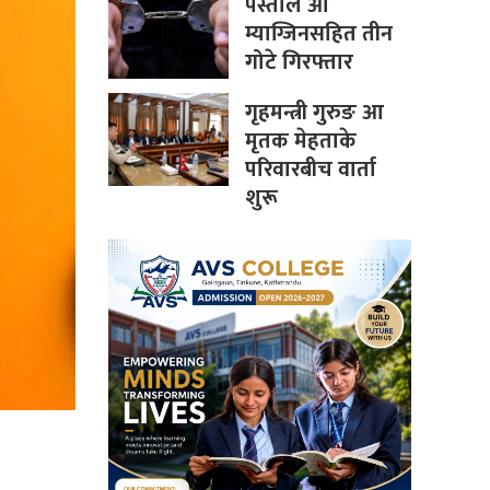
पेस्तोल आ
म्याग्जिनसहित तीन
गोटे गिरफ्तार
गृहमन्त्री गुरुङ आ
मृतक मेहताके
परिवारबीच वार्ता
शुरू