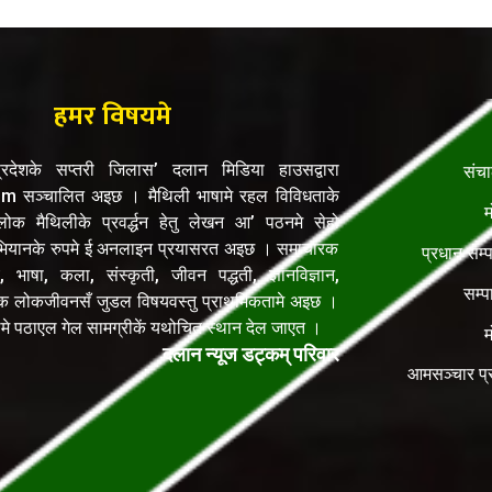
हमर विषयमे
रदेशके सप्तरी जिलास’ दलान मिडिया हाउसद्वारा
संच
सञ्चालित अइछ । मैथिली भाषामे रहल विविधताके
म
क मैथिलीके प्रवर्द्धन हेतु लेखन आ’ पठनमे सेहो
यानके रुपमे ई अनलाइन प्रयासरत अइछ । समाचारक
प्रधान सम्
, भाषा, कला, संस्कृती, जीवन पद्धती, ज्ञानविज्ञान,
सम्प
िक लोकजीवनसँ जुडल विषयवस्तु प्राथमिकतामे अइछ ।
ेलमे पठाएल गेल सामग्रीकें यथोचित स्थान देल जाएत ।
म
दलान न्यूज डट्कम् परिवार
आमसञ्चार प्