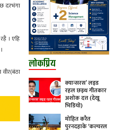
इछ दरभंगा
रहै । एहि
 ।
लोकप्रिय
ा वीर(बंठा
क्यान्सरस’ लइड
रहल छइथ गीतकार
अशोक दत्त (देखू
भिडियो)
मोहित करैत
पुरनदहाके ‘कल्चरल