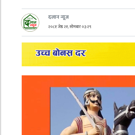
दलान न्यूज
२०८१ जेष्ठ २१, सोमबार ०३:२९