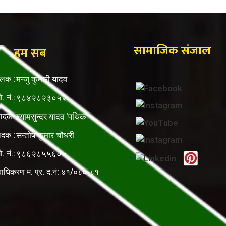
सामाजिक संजाल
हम सब
ालक :
मन्जु कुमारी यादव
ो. नं.:
९८४२८२३०५२
पादकः
श्यामसुन्दर यादव ‘पथिक’
ादक :
सन्तोष कुमार चौधरी
ो. नं.:
९८६२८५५६०५
राधिकरण म. प्र. द.नं: ४१/०८०-८१