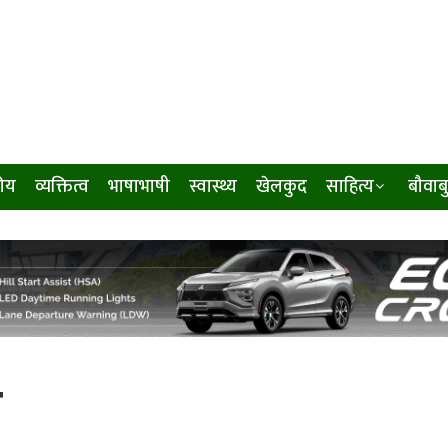
ीय
व्यक्तित्व
भाषाभाषी
स्वास्थ्य
खेलकुद
साहित्य
बौवाब
क