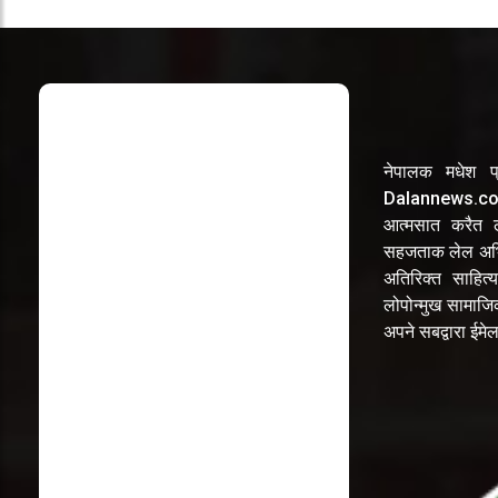
नेपालक मधेश प्
Dalannews.com 
आत्मसात करैत लो
सहजताक लेल अभि
अतिरिक्त साहित्य
लोपोन्मुख सामाज
अपने सबद्वारा ईम