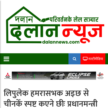
मल्टीमीडिया
लिपुलेक हमरासभक अइछ से
चीनकेँ स्पष्ट कएने छीः प्रधानमन्त्री