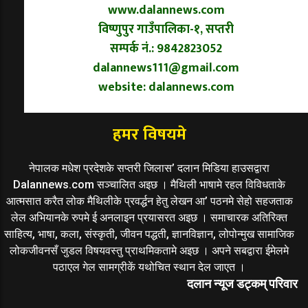
www.dalannews.com
विष्णुपुर गाउँपालिका-१, सप्तरी
सम्पर्क नं.: 9842823052
dalannews111@gmail.com
website: dalannews.com
हमर विषयमे
नेपालक मधेश प्रदेशके सप्तरी जिलास’ दलान मिडिया हाउसद्वारा
Dalannews.com सञ्चालित अइछ । मैथिली भाषामे रहल विविधताके
आत्मसात करैत लोक मैथिलीके प्रवर्द्धन हेतु लेखन आ’ पठनमे सेहो सहजताक
लेल अभियानके रुपमे ई अनलाइन प्रयासरत अइछ । समाचारक अतिरिक्त
साहित्य, भाषा, कला, संस्कृती, जीवन पद्धती, ज्ञानविज्ञान, लोपोन्मुख सामाजिक
लोकजीवनसँ जुडल विषयवस्तु प्राथमिकतामे अइछ । अपने सबद्वारा ईमेलमे
पठाएल गेल सामग्रीकें यथोचित स्थान देल जाएत ।
दलान न्यूज डट्कम् परिवार