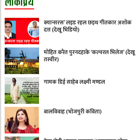
लोकप्रिय
क्यान्सरस’ लइड रहल छइथ गीतकार अशोक
दत्त (देखू भिडियो)
मोहित करैत पुरनदहाके ‘कल्चरल भिलेज’ (देखू
तस्वीर)
गामक डिई साहेब लक्ष्मी मण्डल
बालविवाह (भोजपुरी कविता)