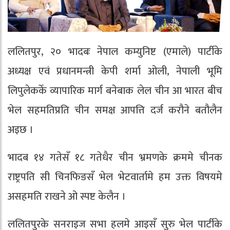
ललितपुर, २० भादबः नेपाल कम्युनिष्ट (एमाले) पार्टीके
अध्यक्ष एवं प्रधानमन्त्री केपी शर्मा ओली, नेपाली भूमि
लिपुलेककेँ व्यापारिक मार्ग बनेबाक लेल चीन आ भारत बीच
भेल सहमतिप्रति चीन समक्ष आपत्ति दर्ज करौने बतौलैन
अइछ ।
भादब १४ गतेसँ १८ गतेधैर चीन भ्रमणके क्रममे चीनक
राष्ट्रपति सी चिनफिङसँ भेल भेटवार्तामे हम उक्त विषयमे
असहमति राखने ओ स्पष्ट केलैन ।
ललितपुरके सनराइज सभा हलमे आइसँ सुरु भेल पार्टीके