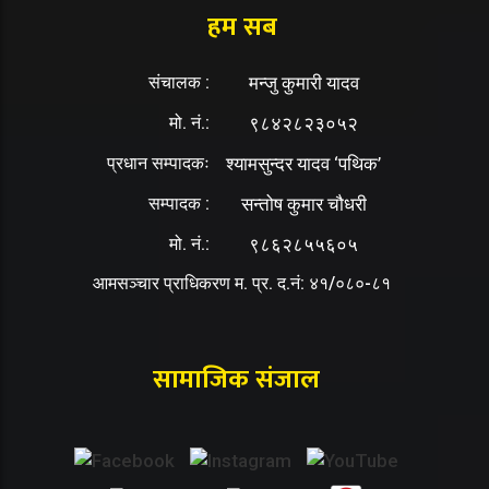
हम सब
संचालक :
मन्जु कुमारी यादव
मो. नं.:
९८४२८२३०५२
प्रधान सम्पादकः
श्यामसुन्दर यादव ‘पथिक’
सम्पादक :
सन्तोष कुमार चौधरी
मो. नं.:
९८६२८५५६०५
आमसञ्चार प्राधिकरण म. प्र. द.नं: ४१/०८०-८१
सामाजिक संजाल