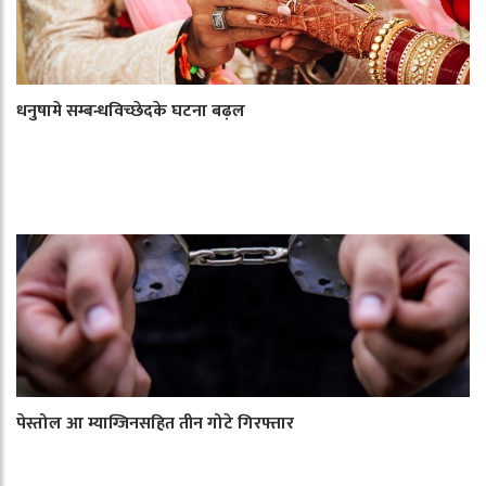
धनुषामे सम्बन्धविच्छेदके घटना बढ़ल
पेस्तोल आ म्याग्जिनसहित तीन गोटे गिरफ्तार