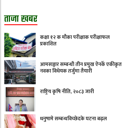
ताजा खबर
कक्षा १२ क मौका परीक्षाक परीक्षाफल
प्रकाशित
आमसञ्चार सम्बन्धी तीन प्रमुख ऐनकेँ एकीकृत
नवका विधेयक तर्जुमा तैयारी
राष्ट्रिय कृषि नीति, २०८३ जारी
धनुषामे सम्बन्धविच्छेदके घटना बढ़ल