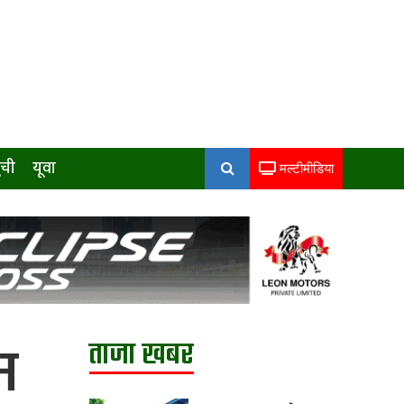
ुची
यूवा
मल्टीमीडिया
न
ताजा खबर