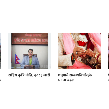
राष्ट्रिय कृषि नीति, २०८३ जारी
धनुषामे सम्बन्धविच्छेदके
क
घटना बढ़ल