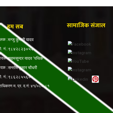
सामाजिक संजाल
हम सब
ालक :
मन्जु कुमारी यादव
ो. नं.:
९८४२८२३०५२
पादकः
श्यामसुन्दर यादव ‘पथिक’
ादक :
सन्तोष कुमार चौधरी
ो. नं.:
९८६२८५५६०५
राधिकरण म. प्र. द.नं: ४१/०८०-८१