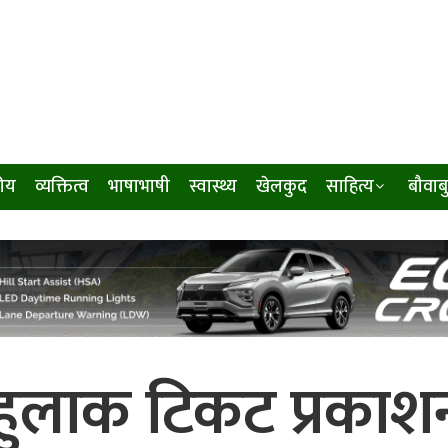
ीय
व्यक्तित्व
भाषाभाषी
स्वास्थ्य
खेलकुद
साहित्य
बौवाब
 हुलाक टिकट प्रकाश