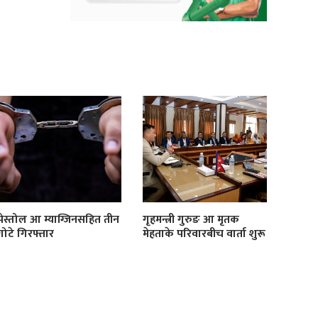
पेस्तोल आ म्याग्जिनसहित तीन
गृहमन्त्री गुरुङ आ मृतक
गोटे गिरफ्तार
मेहताके परिवारबीच वार्ता शुरू