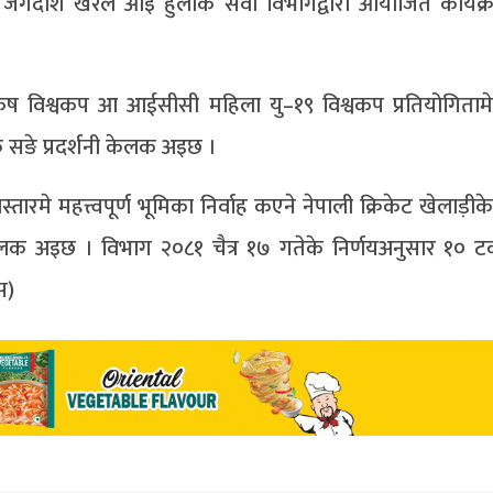
्री जगदीश खरेल आइ हुलाक सेवा विभागद्वारा आयोजित कार्यक्र
ष विश्वकप आ आईसीसी महिला यु–१९ विश्वकप प्रतियोगिताम
क सङे प्रदर्शनी केलक अइछ ।
स्तारमे महत्त्वपूर्ण भूमिका निर्वाह कएने नेपाली क्रिकेट खेलाड़ी
 अइछ । विभाग २०८१ चैत्र १७ गतेके निर्णयअनुसार १० टक
स)