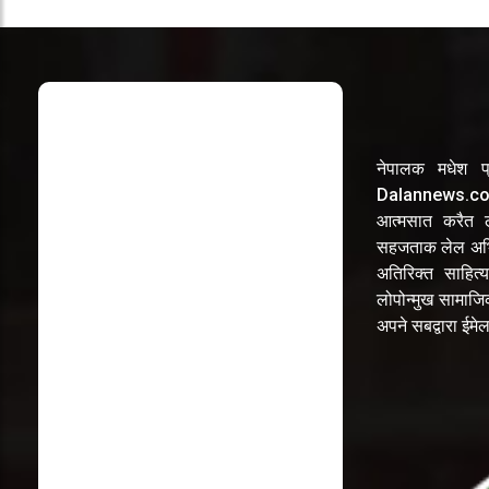
नेपालक मधेश प्
Dalannews.com 
आत्मसात करैत लो
सहजताक लेल अभि
अतिरिक्त साहित्य
लोपोन्मुख सामाज
अपने सबद्वारा ईम