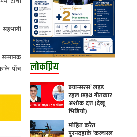
ममे टाँचा
े सहभागी
के सम्मानक
लोकप्रिय
ाके पाँच
क्यान्सरस’ लइड
रहल छइथ गीतकार
अशोक दत्त (देखू
भिडियो)
मोहित करैत
पुरनदहाके ‘कल्चरल