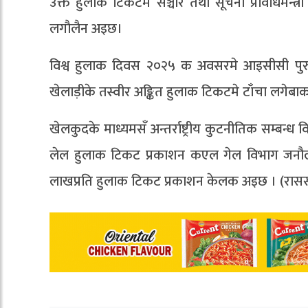
उक्त हुलाक टिकटमे सञ्चार तथा सूचना प्रविधिमन्त
लगाैलैन अइछ।
विश्व हुलाक दिवस २०२५ क अवसरमे आइसीसी पुरु
खेलाड़ीके तस्वीर अङ्कित हुलाक टिकटमे टाँचा लगेबा
खेलकुदके माध्यमसँ अन्तर्राष्ट्रीय कुटनीतिक सम्बन्ध वि
लेल हुलाक टिकट प्रकाशन कएल गेल विभाग जनौलक
लाखप्रति हुलाक टिकट प्रकाशन केलक अइछ । (रास