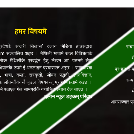
हमर विषयमे
रदेशके सप्तरी जिलास’ दलान मिडिया हाउसद्वारा
संच
सञ्चालित अइछ । मैथिली भाषामे रहल विविधताके
म
क मैथिलीके प्रवर्द्धन हेतु लेखन आ’ पठनमे सेहो
यानके रुपमे ई अनलाइन प्रयासरत अइछ । समाचारक
प्रधान सम्
, भाषा, कला, संस्कृती, जीवन पद्धती, ज्ञानविज्ञान,
सम्प
िक लोकजीवनसँ जुडल विषयवस्तु प्राथमिकतामे अइछ ।
ेलमे पठाएल गेल सामग्रीकें यथोचित स्थान देल जाएत ।
म
दलान न्यूज डट्कम् परिवार
आमसञ्चार प्