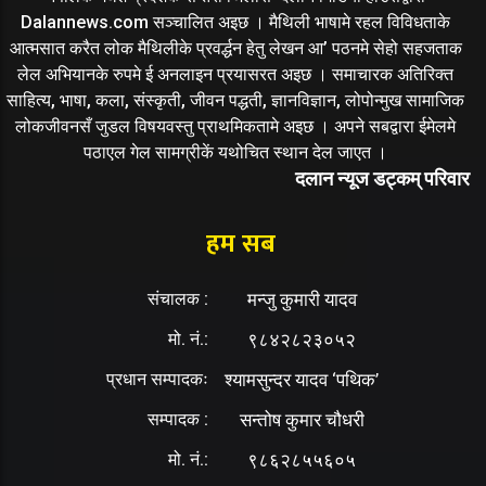
Dalannews.com सञ्चालित अइछ । मैथिली भाषामे रहल विविधताके
आत्मसात करैत लोक मैथिलीके प्रवर्द्धन हेतु लेखन आ’ पठनमे सेहो सहजताक
लेल अभियानके रुपमे ई अनलाइन प्रयासरत अइछ । समाचारक अतिरिक्त
साहित्य, भाषा, कला, संस्कृती, जीवन पद्धती, ज्ञानविज्ञान, लोपोन्मुख सामाजिक
लोकजीवनसँ जुडल विषयवस्तु प्राथमिकतामे अइछ । अपने सबद्वारा ईमेलमे
पठाएल गेल सामग्रीकें यथोचित स्थान देल जाएत ।
दलान न्यूज डट्कम् परिवार
हम सब
संचालक :
मन्जु कुमारी यादव
मो. नं.:
९८४२८२३०५२
प्रधान सम्पादकः
श्यामसुन्दर यादव ‘पथिक’
सम्पादक :
सन्तोष कुमार चौधरी
मो. नं.:
९८६२८५५६०५