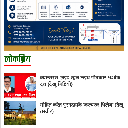
लोकप्रिय
क्यान्सरस’ लइड रहल छइथ गीतकार अशोक
दत्त (देखू भिडियो)
मोहित करैत पुरनदहाके ‘कल्चरल भिलेज’ (देखू
तस्वीर)