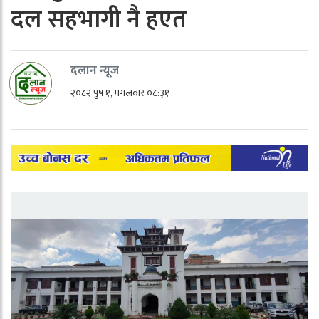
दल सहभागी नै हएत
दलान न्यूज
२०८२ पुष १, मंगलवार ०८:३१