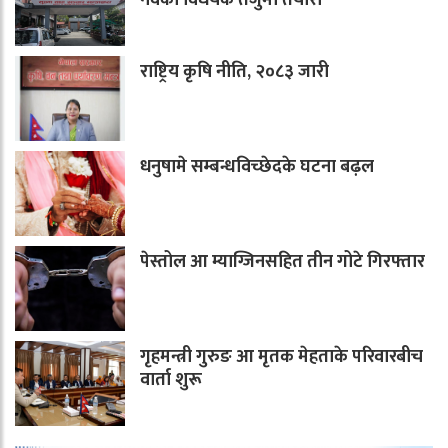
नवका विधेयक तर्जुमा तैयारी
राष्ट्रिय कृषि नीति, २०८३ जारी
धनुषामे सम्बन्धविच्छेदके घटना बढ़ल
पेस्तोल आ म्याग्जिनसहित तीन गोटे गिरफ्तार
गृहमन्त्री गुरुङ आ मृतक मेहताके परिवारबीच
वार्ता शुरू