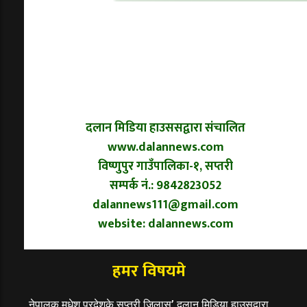
दलान मिडिया हाउससद्वारा संचालित
www.dalannews.com
विष्णुपुर गाउँपालिका-१, सप्तरी
सम्पर्क नं.: 9842823052
dalannews111@gmail.com
website: dalannews.com
हमर विषयमे
नेपालक मधेश प्रदेशके सप्तरी जिलास’ दलान मिडिया हाउसद्वारा