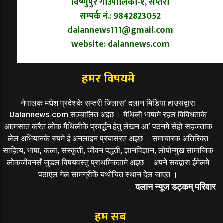
विष्णुपुर गाउँपालिका-१, सप्तरी
सम्पर्क नं.: 9842823052
dalannews111@gmail.com
website: dalannews.com
हमर विषयमे
नेपालक मधेश प्रदेशके सप्तरी जिलास’ दलान मिडिया हाउसद्वारा
Dalannews.com सञ्चालित अइछ । मैथिली भाषामे रहल विविधताके
आत्मसात करैत लोक मैथिलीके प्रवर्द्धन हेतु लेखन आ’ पठनमे सेहो सहजताक
लेल अभियानके रुपमे ई अनलाइन प्रयासरत अइछ । समाचारक अतिरिक्त
साहित्य, भाषा, कला, संस्कृती, जीवन पद्धती, ज्ञानविज्ञान, लोपोन्मुख सामाजिक
लोकजीवनसँ जुडल विषयवस्तु प्राथमिकतामे अइछ । अपने सबद्वारा ईमेलमे
पठाएल गेल सामग्रीकें यथोचित स्थान देल जाएत ।
दलान न्यूज डट्कम् परिवार
हम सब