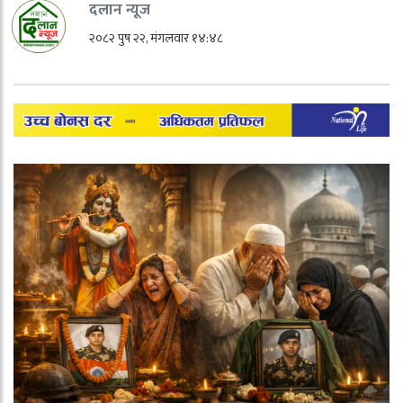
दलान न्यूज
२०८२ पुष २२, मंगलवार १४:४८