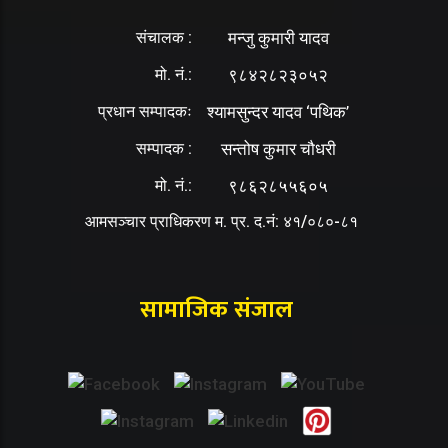
संचालक :
मन्जु कुमारी यादव
मो. नं.:
९८४२८२३०५२
प्रधान सम्पादकः
श्यामसुन्दर यादव ‘पथिक’
सम्पादक :
सन्तोष कुमार चौधरी
मो. नं.:
९८६२८५५६०५
आमसञ्चार प्राधिकरण म. प्र. द.नं: ४१/०८०-८१
सामाजिक संजाल