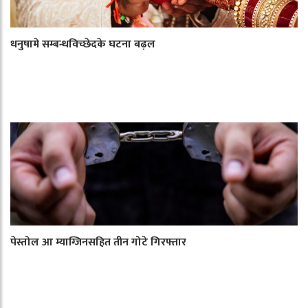
धनुषामे सम्बन्धविच्छेदके घटना बढ़ल
पेस्तोल आ म्याग्जिनसहित तीन गोटे गिरफ्तार