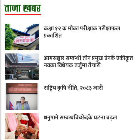
ताजा खबर
कक्षा १२ क मौका परीक्षाक परीक्षाफल
प्रकाशित
आमसञ्चार सम्बन्धी तीन प्रमुख ऐनकेँ एकीकृत
नवका विधेयक तर्जुमा तैयारी
राष्ट्रिय कृषि नीति, २०८३ जारी
धनुषामे सम्बन्धविच्छेदके घटना बढ़ल