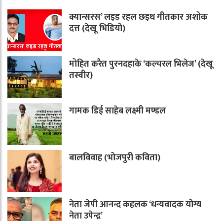
क्यान्सरस’ लइड रहल छइथ गीतकार अशोक
दत्त (देखू भिडियो)
मोहित करैत पुरनदहाके ‘कल्चरल भिलेज’ (देखू
तस्वीर)
गामक डिई साहेब लक्ष्मी मण्डल
बालविवाह (भोजपुरी कविता)
नेता जेपी आनन्द कहलक ‘धन्यवादक योग्य
नेता उपेन्द्र’