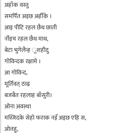
अहाँक वस्तु
समर्पित अइछ अहीँके ।
आइ पीटि रहल छैथ छाती
नोँइच रहल छैथ माथ,
बेटा भुगेलैन्ह ुशहीदु
गोविन्दक रक्षामे ।
आ गोविन्द,
मूर्तिवत् ठाढ़
बजबैत रहलाह बाँसुरी।
ओना अवस्था
मस्जिदके सेहो फराक नइँ अइछ एहि स,
ओत्तहु,