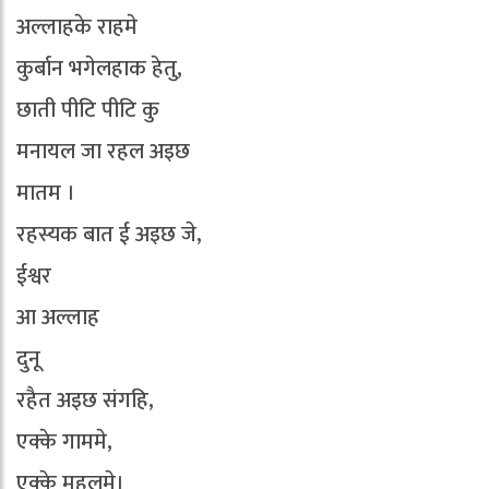
अल्लाहके राहमे
कुर्बान भगेलहाक हेतु,
छाती पीटि पीटि कु
मनायल जा रहल अइछ
मातम ।
रहस्यक बात ई अइछ जे,
ईश्वर
आ अल्लाह
दुनू
रहैत अइछ संगहि,
एक्के गाममे,
एक्के महलमे।