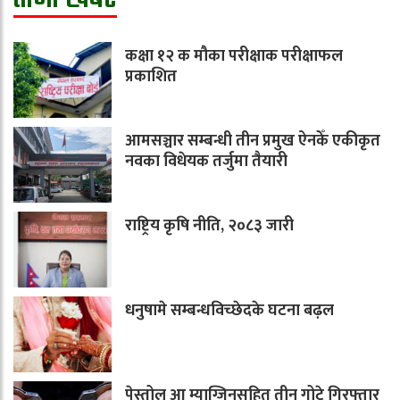
कक्षा १२ क मौका परीक्षाक परीक्षाफल
प्रकाशित
आमसञ्चार सम्बन्धी तीन प्रमुख ऐनकेँ एकीकृत
नवका विधेयक तर्जुमा तैयारी
राष्ट्रिय कृषि नीति, २०८३ जारी
धनुषामे सम्बन्धविच्छेदके घटना बढ़ल
पेस्तोल आ म्याग्जिनसहित तीन गोटे गिरफ्तार