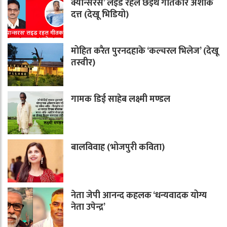
क्यान्सरस’ लइड रहल छइथ गीतकार अशोक
दत्त (देखू भिडियो)
मोहित करैत पुरनदहाके ‘कल्चरल भिलेज’ (देखू
तस्वीर)
गामक डिई साहेब लक्ष्मी मण्डल
बालविवाह (भोजपुरी कविता)
नेता जेपी आनन्द कहलक ‘धन्यवादक योग्य
नेता उपेन्द्र’