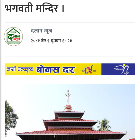
भगवती मन्दिर ।
दलान न्यूज
२०८१ जेष्ठ ९, बुधबार १८:२४