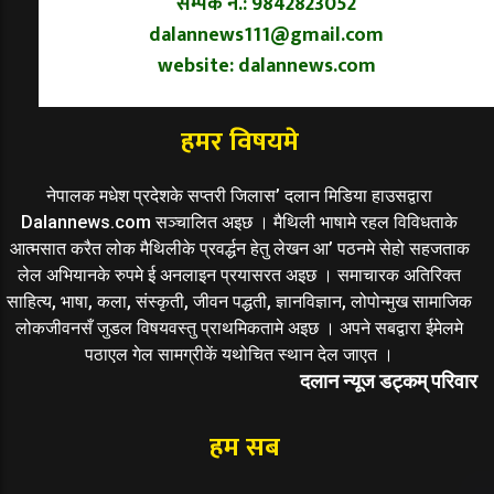
सम्पर्क नं.: 9842823052
dalannews111@gmail.com
website: dalannews.com
हमर विषयमे
नेपालक मधेश प्रदेशके सप्तरी जिलास’ दलान मिडिया हाउसद्वारा
Dalannews.com सञ्चालित अइछ । मैथिली भाषामे रहल विविधताके
आत्मसात करैत लोक मैथिलीके प्रवर्द्धन हेतु लेखन आ’ पठनमे सेहो सहजताक
लेल अभियानके रुपमे ई अनलाइन प्रयासरत अइछ । समाचारक अतिरिक्त
साहित्य, भाषा, कला, संस्कृती, जीवन पद्धती, ज्ञानविज्ञान, लोपोन्मुख सामाजिक
लोकजीवनसँ जुडल विषयवस्तु प्राथमिकतामे अइछ । अपने सबद्वारा ईमेलमे
पठाएल गेल सामग्रीकें यथोचित स्थान देल जाएत ।
दलान न्यूज डट्कम् परिवार
हम सब