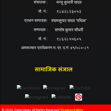
संचालक :
मन्जु कुमारी यादव
मो. नं.:
९८४२८२३०५२
प्रधान सम्पादकः
श्यामसुन्दर यादव ‘पथिक’
सम्पादक :
सन्तोष कुमार चौधरी
मो. नं.:
९८६२८५५६०५
आमसञ्चार प्राधिकरण म. प्र. द.नं: ४१/०८०-८१
सामाजिक संजाल
© 2026: Dalan News All Rights Reserved |
Pravicy Policy