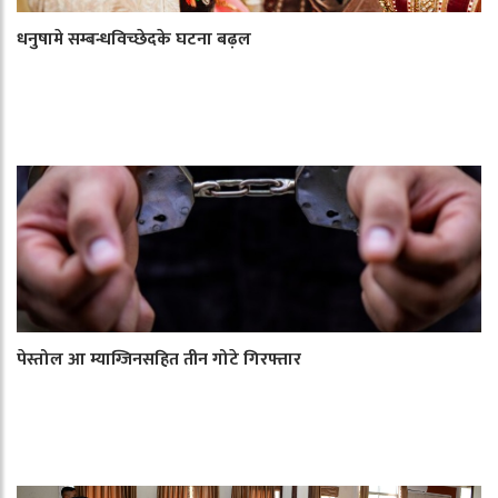
धनुषामे सम्बन्धविच्छेदके घटना बढ़ल
पेस्तोल आ म्याग्जिनसहित तीन गोटे गिरफ्तार