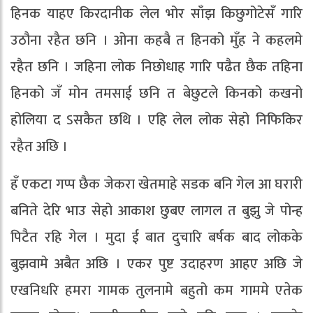
हिनक याहए किरदानीक लेल भोर साँझ किछुगोटेसँ गारि
उठौना रहैत छनि । ओना कहबै त हिनको मुँह ने कहलमे
रहैत छनि । जहिना लोक निछोधाह गारि पढैत छैक तहिना
हिनको जँ मोन तमसाई छनि त बेछुटले किनको कखनो
होलिया द ऽसकैत छथि । एहि लेल लोक सेहो निफिकिर
रहैत अछि ।
हँ एकटा गप्प छैक जेकरा खेतमाहे सडक बनि गेल आ घरारी
बनिते देरि भाउ सेहो आकाश छुबए लागल त बुझु जे पोन्ह
पिटैत रहि गेल । मुदा ई बात दुचारि बर्षक बाद लोकके
बुझवामे अबैत अछि । एकर पुष्ट उदाहरण आहए अछि जे
एखनिधरि हमरा गामक तुलनामे बहुतो कम गाममे एतेक