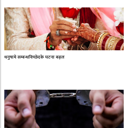
धनुषामे सम्बन्धविच्छेदके घटना बढ़ल