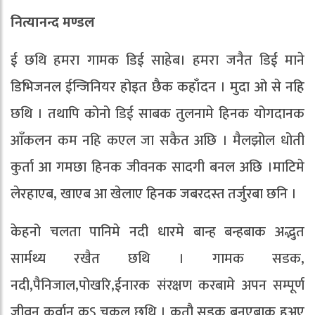
नित्यानन्द मण्डल
ई छथि हमरा गामक डिई साहेब। हमरा जनैत डिई माने
डिभिजनल ईन्जिनियर होइत छैक कहाँदन । मुदा ओ से नहि
छथि । तथापि कोनो डिई साबक तुलनामे हिनक योगदानक
आँकलन कम नहि कएल जा सकैत अछि । मैलझोल धोती
कुर्ता आ गमछा हिनक जीवनक सादगी बनल अछि ।माटिमे
लेरहाएब, खाएब आ खेलाए हिनक जबरदस्त तर्जुरबा छनि ।
केहनो चलता पानिमे नदी धारमे बान्ह बन्हबाक अद्भुत
सार्मथ्य रखैत छथि । गामक सडक,
नदी,पैनिजाल,पोखरि,ईनारक संरक्षण करबामे अपन सम्पूर्ण
जीवन कुर्वान कऽ चुकल छथि । कतौ सडक बनएबाक हुअए