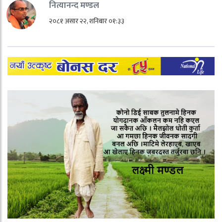
नित्यानन्द मण्डल
२०८१ असार २२, शनिबार ०१:३३