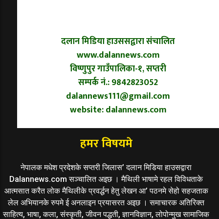
दलान मिडिया हाउससद्वारा संचालित
www.dalannews.com
विष्णुपुर गाउँपालिका-१, सप्तरी
सम्पर्क नं.: 9842823052
dalannews111@gmail.com
website: dalannews.com
हमर विषयमे
नेपालक मधेश प्रदेशके सप्तरी जिलास’ दलान मिडिया हाउसद्वारा
Dalannews.com सञ्चालित अइछ । मैथिली भाषामे रहल विविधताके
आत्मसात करैत लोक मैथिलीके प्रवर्द्धन हेतु लेखन आ’ पठनमे सेहो सहजताक
लेल अभियानके रुपमे ई अनलाइन प्रयासरत अइछ । समाचारक अतिरिक्त
साहित्य, भाषा, कला, संस्कृती, जीवन पद्धती, ज्ञानविज्ञान, लोपोन्मुख सामाजिक