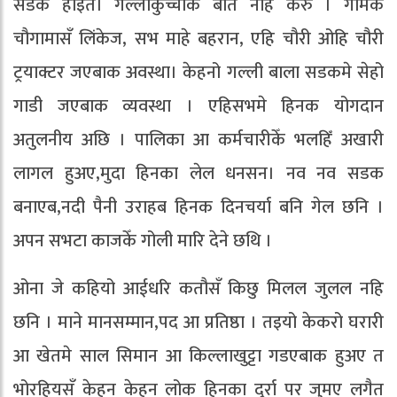
सडक होइत। गल्लीकुच्चीक बाते नहि करु । गामके
चौगामासँ लिंकेज, सभ माहे बहरान, एहि चौरी ओहि चौरी
ट्रयाक्टर जएबाक अवस्था। केहनो गल्ली बाला सडकमे सेहो
गाडी जएबाक व्यवस्था । एहिसभमे हिनक योगदान
अतुलनीय अछि । पालिका आ कर्मचारीकेँ भलहिँ अखारी
लागल हुअए,मुदा हिनका लेल धनसन। नव नव सडक
बनाएब,नदी पैनी उराहब हिनक दिनचर्या बनि गेल छनि ।
अपन सभटा काजकेँ गोली मारि देने छथि ।
ओना जे कहियो आईधरि कतौसँ किछु मिलल जुलल नहि
छनि । माने मानसम्मान,पद आ प्रतिष्ठा । तइयो केकरो घरारी
आ खेतमे साल सिमान आ किल्लाखुट्टा गडएबाक हुअए त
भोरहियसँ केहन केहन लोक हिनका दुर्रा पर जुमए लगैत