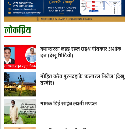
लोकप्रिय
क्यान्सरस’ लइड रहल छइथ गीतकार अशोक
दत्त (देखू भिडियो)
मोहित करैत पुरनदहाके ‘कल्चरल भिलेज’ (देखू
तस्वीर)
गामक डिई साहेब लक्ष्मी मण्डल