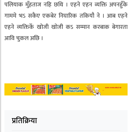
पलियाक मुँहताज नहि छथि । एहने एहन व्यक्ति अपनहुँके
गाममे भऽ सकैए एकबेर निघारिक तकियौ ने । आब एहने
एहने व्यक्तिकेँ खोजी खोजी कऽ सम्मान करबाक बेगारता
आवि चुकल अछि ।
प्रतिक्रिया