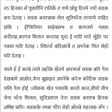
तऽ हिनका सँ पुछयौनि रातिकेँ त गप्पे छोडु दिनमे नयाँ सडक
बना देताह । सडक बनएबाक लेल सुतिभाँज तानएमे माहिर
छथि । ईन्जिनियर साहेबसभ त कागजमे नक्सा
बनौताह,कागज मिलान करताह मुदा ई माटि माने भुँईए पर
नक्सा पारि देताह । स्थिरसँ बतिअएबै त अपनेक चित सेहो
भरि देताह ।
जाले हँ हँ करबे ताले अहाँके खेतमे आरामसँ सडक बनि गेल
देखबामे आओत,जेना बुझाइत अपनेके करेज काँटिक सडक
चलि गेल होई ।लोकक खेत पथारकेँ कातो कात,वीचो वीच
जेना भाँज मिलल, सुतिआएल तेना सडक बनाएब हिनक
अभिष्ट छनि। सडकके लम्बा चौरा सेहो ओतबे महत्वक सँग ।