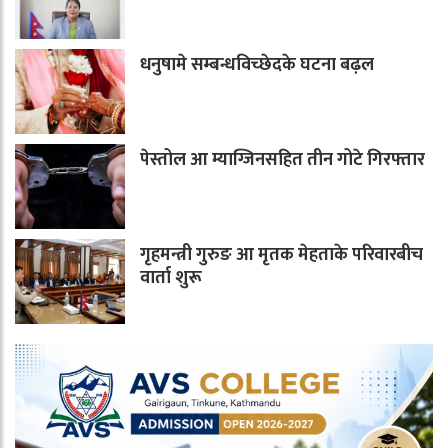
धनुषामे सम्बन्धविच्छेदके घटना बढ़ल
पेस्तोल आ म्याग्जिनसहित तीन गोटे गिरफ्तार
गृहमन्त्री गुरुङ आ मृतक मेहताके परिवारबीच
वार्ता शुरू