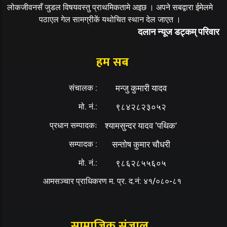
लोकजीवनसँ जुडल विषयवस्तु प्राथमिकतामे अइछ । अपने सबद्वारा ईमेलमे
पठाएल गेल सामग्रीकें यथोचित स्थान देल जाएत ।
दलान न्यूज डट्कम् परिवार
हम सब
संचालक :
मन्जु कुमारी यादव
मो. नं.:
९८४२८२३०५२
प्रधान सम्पादकः
श्यामसुन्दर यादव ‘पथिक’
सम्पादक :
सन्तोष कुमार चौधरी
मो. नं.:
९८६२८५५६०५
आमसञ्चार प्राधिकरण म. प्र. द.नं: ४१/०८०-८१
सामाजिक संजाल