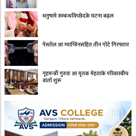
धनुषामे सम्बन्धविच्छेदके घटना बढ़ल
पेस्तोल आ म्याग्जिनसहित तीन गोटे गिरफ्तार
गृहमन्त्री गुरुङ आ मृतक मेहताके परिवारबीच
वार्ता शुरू