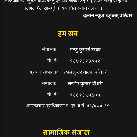
लोकजीवनसँ जुडल विषयवस्तु प्राथमिकतामे अइछ । अपने सबद्वारा ईमेलमे
पठाएल गेल सामग्रीकें यथोचित स्थान देल जाएत ।
दलान न्यूज डट्कम् परिवार
हम सब
संचालक :
मन्जु कुमारी यादव
मो. नं.:
९८४२८२३०५२
प्रधान सम्पादकः
श्यामसुन्दर यादव ‘पथिक’
सम्पादक :
सन्तोष कुमार चौधरी
मो. नं.:
९८६२८५५६०५
आमसञ्चार प्राधिकरण म. प्र. द.नं: ४१/०८०-८१
सामाजिक संजाल