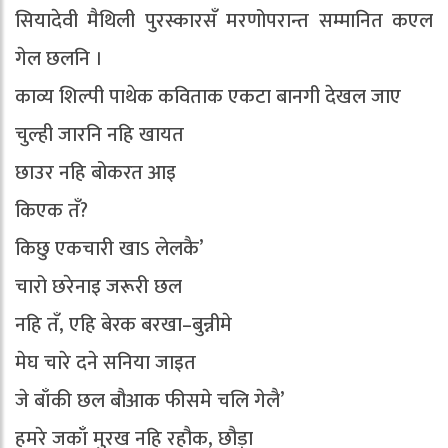
सियादेवी मैथिली पुरस्कारसँ मरणोपरान्त सम्मानित कएल
गेल छलनि ।
काव्य शिल्पी पाथेक कविताक एकटा बानगी देखल जाए
चुल्ही जारनि नहि खायत
छाउर नहि बोकरत आइ
किएक तँ?
किछु एकचारी खाऽ लेलकै’
चारो छरेनाइ जरूरी छल
नहि तँ, एहि बेरक बरखा–बुन्नीमे
मेघ चारे दने सनिया जाइत
जे बाँकी छल बौआक फीसमे चलि गेलै’
हमरे जकाँ मुरख नहि रहौक, छौड़ा