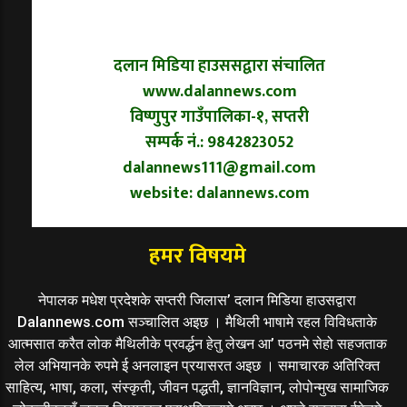
दलान मिडिया हाउससद्वारा संचालित
www.dalannews.com
विष्णुपुर गाउँपालिका-१, सप्तरी
सम्पर्क नं.: 9842823052
dalannews111@gmail.com
website: dalannews.com
हमर विषयमे
नेपालक मधेश प्रदेशके सप्तरी जिलास’ दलान मिडिया हाउसद्वारा
Dalannews.com सञ्चालित अइछ । मैथिली भाषामे रहल विविधताके
आत्मसात करैत लोक मैथिलीके प्रवर्द्धन हेतु लेखन आ’ पठनमे सेहो सहजताक
लेल अभियानके रुपमे ई अनलाइन प्रयासरत अइछ । समाचारक अतिरिक्त
साहित्य, भाषा, कला, संस्कृती, जीवन पद्धती, ज्ञानविज्ञान, लोपोन्मुख सामाजिक