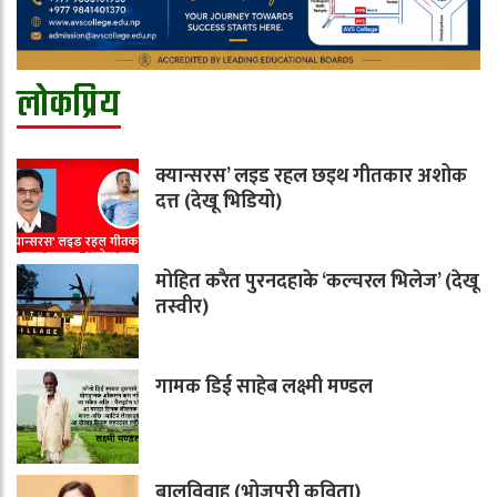
लोकप्रिय
क्यान्सरस’ लइड रहल छइथ गीतकार अशोक
दत्त (देखू भिडियो)
मोहित करैत पुरनदहाके ‘कल्चरल भिलेज’ (देखू
तस्वीर)
गामक डिई साहेब लक्ष्मी मण्डल
बालविवाह (भोजपुरी कविता)