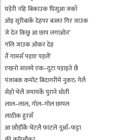
घड़ेरी नहि बिकाउक घिसुआ जकाँ
ओइ सुरीबाकेँ देहपर बज्जर गिर जाउक
जे देत किछु आ छाप लगाओत‘
गलि जाउक ओकर देह
तैं गामसँ पड़ाए पड़लै‘
एखनो सालमे एक–दुटा पड़ाइते छै
पंजाबक कमोट बिदागरीमे नुकाऽ गेलै
सेहो भेलै जमायकेँ पुराने धोती
लाल–लाल, गोल–गोल छापल
लाठीक हुरसँ
आ छौड़ीकेँ भेंटलै फाटले नूआँ–फट्टा
की करिऔक?