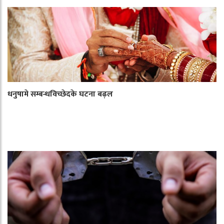
धनुषामे सम्बन्धविच्छेदके घटना बढ़ल