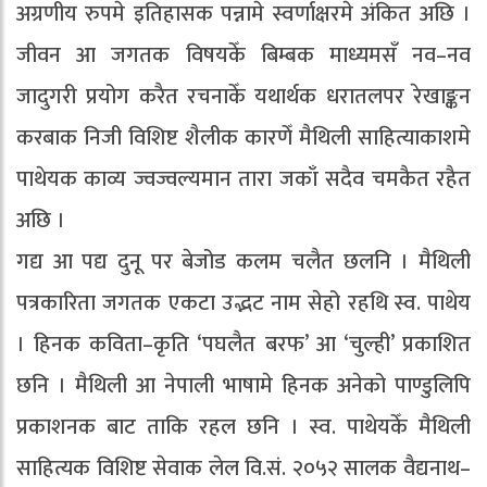
अग्रणीय रुपमे इतिहासक पन्नामे स्वर्णाक्षरमे अंकित अछि ।
जीवन आ जगतक विषयकेँ बिम्बक माध्यमसँ नव–नव
जादुगरी प्रयोग करैत रचनाकेँ यथार्थक धरातलपर रेखाङ्कन
करबाक निजी विशिष्ट शैलीक कारणेँ मैथिली साहित्याकाशमे
पाथेयक काव्य ज्वज्वल्यमान तारा जकाँ सदैव चमकैत रहैत
अछि ।
गद्य आ पद्य दुनू पर बेजोड कलम चलैत छलनि । मैथिली
पत्रकारिता जगतक एकटा उद्भट नाम सेहो रहथि स्व. पाथेय
। हिनक कविता–कृति ‘पघलैत बरफ’ आ ‘चुल्ही’ प्रकाशित
छनि । मैथिली आ नेपाली भाषामे हिनक अनेको पाण्डुलिपि
प्रकाशनक बाट ताकि रहल छनि । स्व. पाथेयकेँ मैथिली
साहित्यक विशिष्ट सेवाक लेल वि.सं. २०५२ सालक वैद्यनाथ–