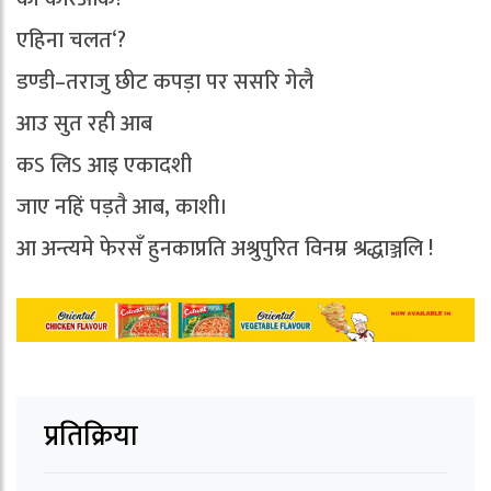
एहिना चलत‘?
डण्डी–तराजु छीट कपड़ा पर ससरि गेलै
आउ सुत रही आब
कऽ लिऽ आइ एकादशी
जाए नहिं पड़तै आब, काशी।
आ अन्त्यमे फेरसँ हुनकाप्रति अश्रुपुरित विनम्र श्रद्धाञ्जलि !
प्रतिक्रिया