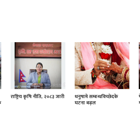
राष्ट्रिय कृषि नीति, २०८३ जारी
धनुषामे सम्बन्धविच्छेदके
क
घटना बढ़ल