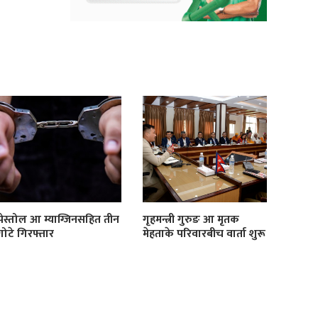
पेस्तोल आ म्याग्जिनसहित तीन
गृहमन्त्री गुरुङ आ मृतक
गोटे गिरफ्तार
मेहताके परिवारबीच वार्ता शुरू