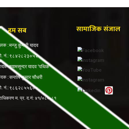
सामाजिक संजाल
हम सब
ालक :
मन्जु कुमारी यादव
ो. नं.:
९८४२८२३०५२
पादकः
श्यामसुन्दर यादव ‘पथिक’
ादक :
सन्तोष कुमार चौधरी
ो. नं.:
९८६२८५५६०५
राधिकरण म. प्र. द.नं: ४१/०८०-८१