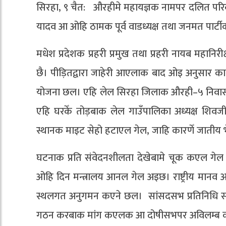
सिरहा, ९ चैत: औरहीमे महायज्ञक नामपर दलित परि
यादव आ ओहि ठामक पूर्व वाडध्यक्ष तथा जनमत पार्टीक न
मधेश प्रदेशक प्रहरी प्रमुख तथा प्रहरी नायब महान
छै। पीड़ितद्वारा जाहेरी आएलाक बाद ओइ अनुसार का
योजना छल। एहि लेल सिरहा जिलाक औरही–५ निवासी
एहि घरकेँ तोड़बाक लेल गाउँपालिका अध्यक्ष श
स्थानक माइट सेहो हटाएल गेल, जाहि कारणेँ जातीय
घटनाक प्रति संवेदनशीलता देखेबामे चूक कएल गेल कह
ओहि दिन मन्त्रालय आनल गेल अइछ। राष्ट्रीय मानव
स्थलगत अनुगमन कएने छल। सांसदसभ प्रतिनिधि सभा
गठन करबाक मांग कएलक आ दोषीसभपर अविलम्ब कार