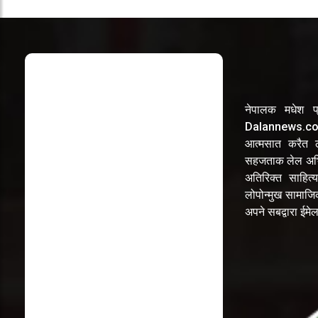
नेपालक मधेश प्
Dalannews.com 
आत्मसात करैत लो
सहजताक लेल अभि
अतिरिक्त साहित्य
लोपोन्मुख सामाज
अपने सबद्वारा ईम