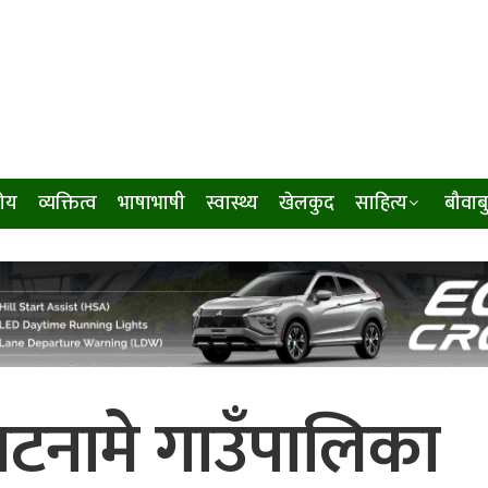
ीय
व्यक्तित्व
भाषाभाषी
स्वास्थ्य
खेलकुद
साहित्य
बौवाब
टनामे गाउँपालिका