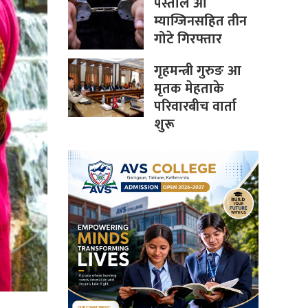
पेस्तोल आ
म्याग्जिनसहित तीन
गोटे गिरफ्तार
गृहमन्त्री गुरुङ आ
मृतक मेहताके
परिवारबीच वार्ता
शुरू