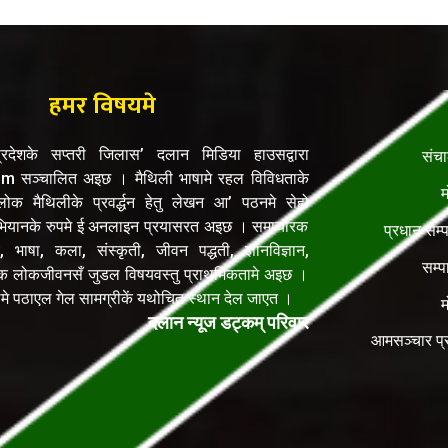
हमर विषयमे
रदेशके सप्तरी जिलास’ दलान मिडिया हाउसद्वारा
संच
सञ्चालित अइछ । मैथिली भाषामे रहल विविधताके
म
क मैथिलीके प्रवर्द्धन हेतु लेखन आ’ पठनमे सेहो
यानके रुपमे ई अनलाइन प्रयासरत अइछ । समाचारक
प्रधान सम्
, भाषा, कला, संस्कृती, जीवन पद्धती, ज्ञानविज्ञान,
सम्प
िक लोकजीवनसँ जुडल विषयवस्तु प्राथमिकतामे अइछ ।
ेलमे पठाएल गेल सामग्रीकें यथोचित स्थान देल जाएत ।
म
दलान न्यूज डट्कम् परिवार
आमसञ्चार प्