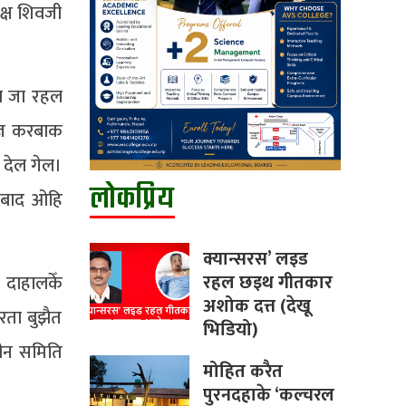
क्ष शिवजी
एल जा रहल
ज्ञ करबाक
देल गेल।
लोकप्रिय
 बाद ओहि
क्यान्सरस’ लइड
रहल छइथ गीतकार
 दाहालकेँ
अशोक दत्त (देखू
रता बुझैत
भिडियो)
बीन समिति
मोहित करैत
पुरनदहाके ‘कल्चरल