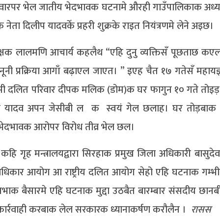
वारपर भेल जातीय भेदभावक घटनामे औरही गाउँपालिकाक अध्य
ेता दिलीप यादवकेँ प्रहरी शुक्रके राइत नियंत्रणमे लेने अइछ।
िरीक्षक लालमणि आचार्य कहलैथ “एहि दुनु व्यक्तिसँ पूछताछ क
नूनी प्रक्रिया आगाँ बढ़ाएल जाएत। ” इएह चैत १७ गतेसँ महाय
 दलित परिवार दीपक मलिक (डोम)क घर फागुन १० गते तोइड़ 
िवजी यादव अपन जेसीबी ल क स्वयं गेल छलाह। घर तोड़बाक
 भेदभावक आरोपर विरोध तीव्र भेल छल।
ि गृह मन्त्रालयद्वारा सिरहाक प्रमुख जिला अधिकारी बासुदेव
 अधिकार आयोग आ राष्ट्रीय दलित आयोग सेहो एहि घटनाक गम्भी
क बैसारमे एहि घटनाक मुद्दा उठबैत बारम्बार संसदीय छान
्रवाही करबाक लेल सरकारक ध्यानाकर्षण करौलैन ।
रासस