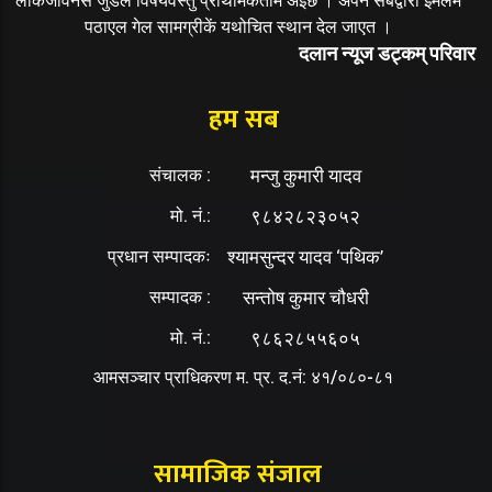
लोकजीवनसँ जुडल विषयवस्तु प्राथमिकतामे अइछ । अपने सबद्वारा ईमेलमे
पठाएल गेल सामग्रीकें यथोचित स्थान देल जाएत ।
दलान न्यूज डट्कम् परिवार
हम सब
संचालक :
मन्जु कुमारी यादव
मो. नं.:
९८४२८२३०५२
प्रधान सम्पादकः
श्यामसुन्दर यादव ‘पथिक’
सम्पादक :
सन्तोष कुमार चौधरी
मो. नं.:
९८६२८५५६०५
आमसञ्चार प्राधिकरण म. प्र. द.नं: ४१/०८०-८१
सामाजिक संजाल