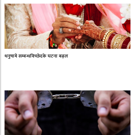
धनुषामे सम्बन्धविच्छेदके घटना बढ़ल