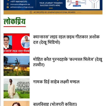
लोकप्रिय
क्यान्सरस’ लइड रहल छइथ गीतकार अशोक
दत्त (देखू भिडियो)
मोहित करैत पुरनदहाके ‘कल्चरल भिलेज’ (देखू
तस्वीर)
गामक डिई साहेब लक्ष्मी मण्डल
बालविवाह (भोजपुरी कविता)