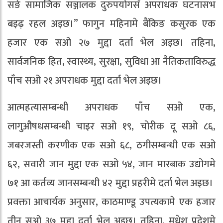
सङे सामाजिक सञ्जालक दुरुपयोगसँ अपराधक घटनासभ
बइढ़ रहल अइछ।” फागुन महिनामे बैंकिङ कसुरक एक
हजार एक सओ २७ मुद्दा दर्ता भेल अइछ। तहिना,
सार्वजनिक हित, स्वास्थ्य, सुरक्षा, सुविधा आ नैतिकताविरुद्ध
पाँच सओ २१ अपराधक मुद्दा दर्ता भेल अइछ।
आत्महत्यासम्बन्धी अपराधक पाँच सओ एक,
लागुऔषधसम्बन्धी चाइर सओ १९, चोरीक दू सओ ८६,
जबरजस्ती करणीक एक सओ ६८, ठगीसम्बन्धी एक सओ
६२, सवारी जान मुद्दा एक सओ ५४, जान मारबाक उद्योगमे
७१ आ कर्तव्य जानसम्बन्धी ४२ मुद्दा प्रहरीमे दर्ता भेल अइछ।
प्रवक्ता आचार्यक अनुसार, काठमाण्डू उपत्यकामे एक हजार
तीन सओ ३७ मुद्दा दर्ता भेल अइछ। तहिना, मधेश प्रदेशमे