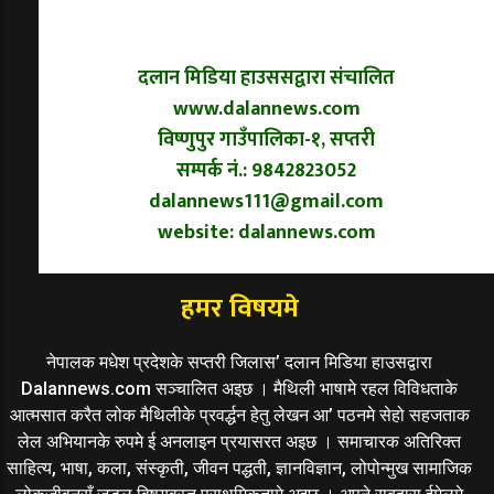
दलान मिडिया हाउससद्वारा संचालित
www.dalannews.com
विष्णुपुर गाउँपालिका-१, सप्तरी
सम्पर्क नं.: 9842823052
dalannews111@gmail.com
website: dalannews.com
हमर विषयमे
नेपालक मधेश प्रदेशके सप्तरी जिलास’ दलान मिडिया हाउसद्वारा
Dalannews.com सञ्चालित अइछ । मैथिली भाषामे रहल विविधताके
आत्मसात करैत लोक मैथिलीके प्रवर्द्धन हेतु लेखन आ’ पठनमे सेहो सहजताक
लेल अभियानके रुपमे ई अनलाइन प्रयासरत अइछ । समाचारक अतिरिक्त
साहित्य, भाषा, कला, संस्कृती, जीवन पद्धती, ज्ञानविज्ञान, लोपोन्मुख सामाजिक