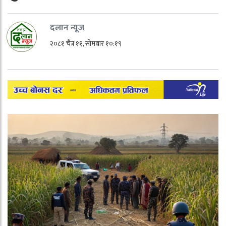
दलान न्यूज
२०८१ चैत्र ११, सोमबार १०:१९