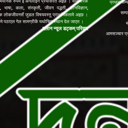
यानके रुपमे ई अनलाइन प्रयासरत अइछ । समाचारक
प्रधान सम्
, भाषा, कला, संस्कृती, जीवन पद्धती, ज्ञानविज्ञान,
सम्प
िक लोकजीवनसँ जुडल विषयवस्तु प्राथमिकतामे अइछ ।
ेलमे पठाएल गेल सामग्रीकें यथोचित स्थान देल जाएत ।
म
दलान न्यूज डट्कम् परिवार
आमसञ्चार प्