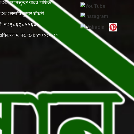
पादकः
श्यामसुन्दर यादव ‘पथिक’
ादक :
सन्तोष कुमार चौधरी
ो. नं.:
९८६२८५५६०५
राधिकरण म. प्र. द.नं: ४१/०८०-८१