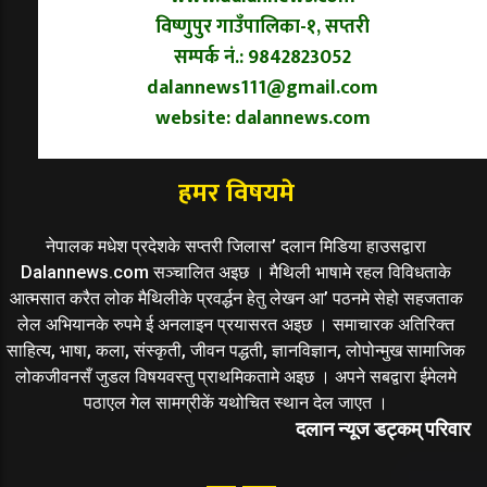
विष्णुपुर गाउँपालिका-१, सप्तरी
सम्पर्क नं.: 9842823052
dalannews111@gmail.com
website: dalannews.com
हमर विषयमे
नेपालक मधेश प्रदेशके सप्तरी जिलास’ दलान मिडिया हाउसद्वारा
Dalannews.com सञ्चालित अइछ । मैथिली भाषामे रहल विविधताके
आत्मसात करैत लोक मैथिलीके प्रवर्द्धन हेतु लेखन आ’ पठनमे सेहो सहजताक
लेल अभियानके रुपमे ई अनलाइन प्रयासरत अइछ । समाचारक अतिरिक्त
साहित्य, भाषा, कला, संस्कृती, जीवन पद्धती, ज्ञानविज्ञान, लोपोन्मुख सामाजिक
लोकजीवनसँ जुडल विषयवस्तु प्राथमिकतामे अइछ । अपने सबद्वारा ईमेलमे
पठाएल गेल सामग्रीकें यथोचित स्थान देल जाएत ।
दलान न्यूज डट्कम् परिवार