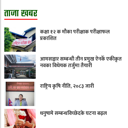
ताजा खबर
कक्षा १२ क मौका परीक्षाक परीक्षाफल
प्रकाशित
आमसञ्चार सम्बन्धी तीन प्रमुख ऐनकेँ एकीकृत
नवका विधेयक तर्जुमा तैयारी
राष्ट्रिय कृषि नीति, २०८३ जारी
धनुषामे सम्बन्धविच्छेदके घटना बढ़ल