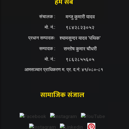
हम सब
संचालक :
मन्जु कुमारी यादव
मो. नं.:
९८४२८२३०५२
प्रधान सम्पादकः
श्यामसुन्दर यादव ‘पथिक’
सम्पादक :
सन्तोष कुमार चौधरी
मो. नं.:
९८६२८५५६०५
आमसञ्चार प्राधिकरण म. प्र. द.नं: ४१/०८०-८१
सामाजिक संजाल