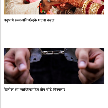
धनुषामे सम्बन्धविच्छेदके घटना बढ़ल
पेस्तोल आ म्याग्जिनसहित तीन गोटे गिरफ्तार