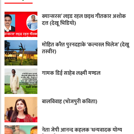
क्यान्सरस’ लइड रहल छइथ गीतकार अशोक
दत्त (देखू भिडियो)
मोहित करैत पुरनदहाके ‘कल्चरल भिलेज’ (देखू
तस्वीर)
गामक डिई साहेब लक्ष्मी मण्डल
बालविवाह (भोजपुरी कविता)
नेता जेपी आनन्द कहलक ‘धन्यवादक योग्य