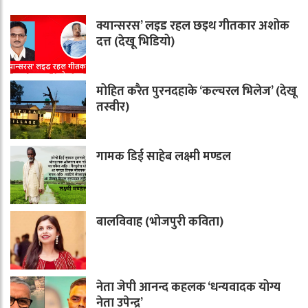
क्यान्सरस’ लइड रहल छइथ गीतकार अशोक
दत्त (देखू भिडियो)
मोहित करैत पुरनदहाके ‘कल्चरल भिलेज’ (देखू
तस्वीर)
गामक डिई साहेब लक्ष्मी मण्डल
बालविवाह (भोजपुरी कविता)
नेता जेपी आनन्द कहलक ‘धन्यवादक योग्य
नेता उपेन्द्र’