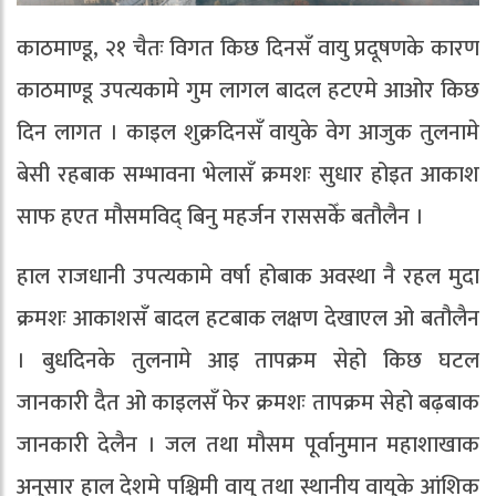
काठमाण्डू, २१ चैतः विगत किछ दिनसँ वायु प्रदूषणके कारण
काठमाण्डू उपत्यकामे गुम लागल बादल हटएमे आओर किछ
दिन लागत । काइल शुक्रदिनसँ वायुके वेग आजुक तुलनामे
बेसी रहबाक सम्भावना भेलासँ क्रमशः सुधार होइत आकाश
साफ हएत मौसमविद् बिनु महर्जन राससकेँ बतौलैन ।
हाल राजधानी उपत्यकामे वर्षा होबाक अवस्था नै रहल मुदा
क्रमशः आकाशसँ बादल हटबाक लक्षण देखाएल ओ बतौलैन
। बुधदिनके तुलनामे आइ तापक्रम सेहो किछ घटल
जानकारी दैत ओ काइलसँ फेर क्रमशः तापक्रम सेहो बढ़बाक
जानकारी देलैन । जल तथा मौसम पूर्वानुमान महाशाखाक
अनुसार हाल देशमे पश्चिमी वायु तथा स्थानीय वायुके आंशिक