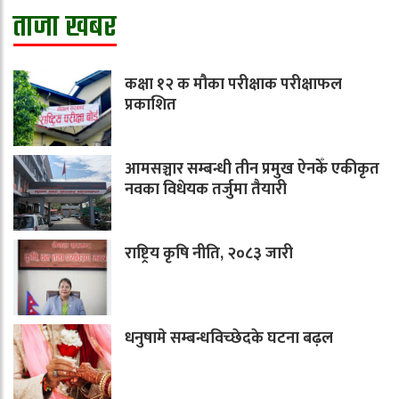
ताजा खबर
कक्षा १२ क मौका परीक्षाक परीक्षाफल
प्रकाशित
आमसञ्चार सम्बन्धी तीन प्रमुख ऐनकेँ एकीकृत
नवका विधेयक तर्जुमा तैयारी
राष्ट्रिय कृषि नीति, २०८३ जारी
धनुषामे सम्बन्धविच्छेदके घटना बढ़ल