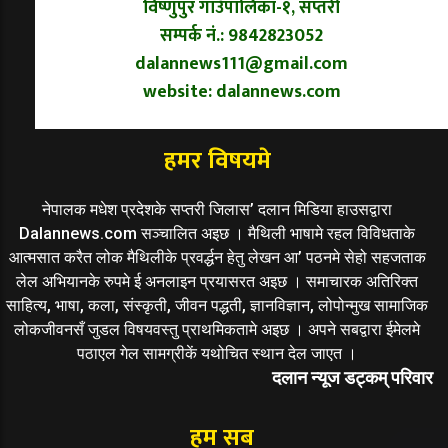
विष्णुपुर गाउँपालिका-१, सप्तरी
सम्पर्क नं.: 9842823052
dalannews111@gmail.com
website: dalannews.com
हमर विषयमे
नेपालक मधेश प्रदेशके सप्तरी जिलास’ दलान मिडिया हाउसद्वारा
Dalannews.com सञ्चालित अइछ । मैथिली भाषामे रहल विविधताके
आत्मसात करैत लोक मैथिलीके प्रवर्द्धन हेतु लेखन आ’ पठनमे सेहो सहजताक
लेल अभियानके रुपमे ई अनलाइन प्रयासरत अइछ । समाचारक अतिरिक्त
साहित्य, भाषा, कला, संस्कृती, जीवन पद्धती, ज्ञानविज्ञान, लोपोन्मुख सामाजिक
लोकजीवनसँ जुडल विषयवस्तु प्राथमिकतामे अइछ । अपने सबद्वारा ईमेलमे
पठाएल गेल सामग्रीकें यथोचित स्थान देल जाएत ।
दलान न्यूज डट्कम् परिवार
हम सब