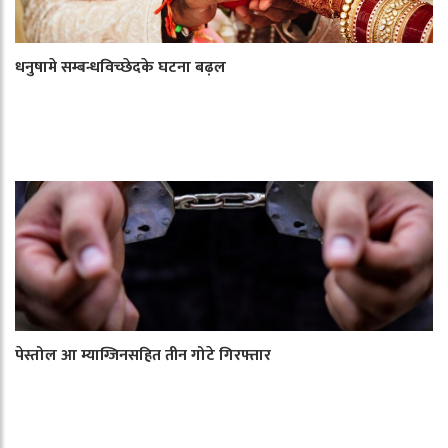
धनुषामे सम्बन्धविच्छेदके घटना बढ़ल
पेस्तोल आ म्याग्जिनसहित तीन गोटे गिरफ्तार