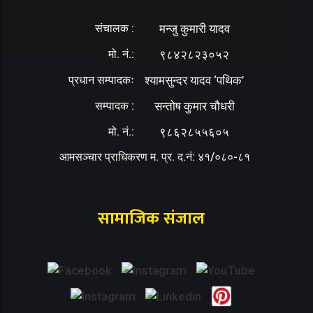
संचालक :
मन्जु कुमारी यादव
मो. नं.:
९८४२८२३०५२
प्रधान सम्पादकः
श्यामसुन्दर यादव ‘पथिक’
सम्पादक :
सन्तोष कुमार चौधरी
मो. नं.:
९८६२८५५६०५
आमसञ्चार प्राधिकरण म. प्र. द.नं: ४१/०८०-८१
सामाजिक संजाल