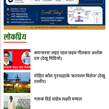
लोकप्रिय
क्यान्सरस’ लइड रहल छइथ गीतकार अशोक
दत्त (देखू भिडियो)
मोहित करैत पुरनदहाके ‘कल्चरल भिलेज’ (देखू
तस्वीर)
गामक डिई साहेब लक्ष्मी मण्डल