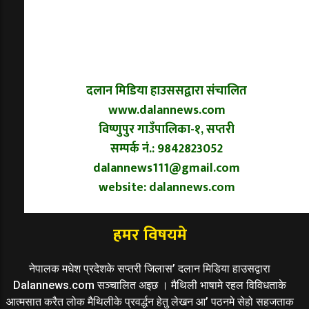
दलान मिडिया हाउससद्वारा संचालित
www.dalannews.com
विष्णुपुर गाउँपालिका-१, सप्तरी
सम्पर्क नं.: 9842823052
dalannews111@gmail.com
website: dalannews.com
हमर विषयमे
नेपालक मधेश प्रदेशके सप्तरी जिलास’ दलान मिडिया हाउसद्वारा
Dalannews.com सञ्चालित अइछ । मैथिली भाषामे रहल विविधताके
आत्मसात करैत लोक मैथिलीके प्रवर्द्धन हेतु लेखन आ’ पठनमे सेहो सहजताक