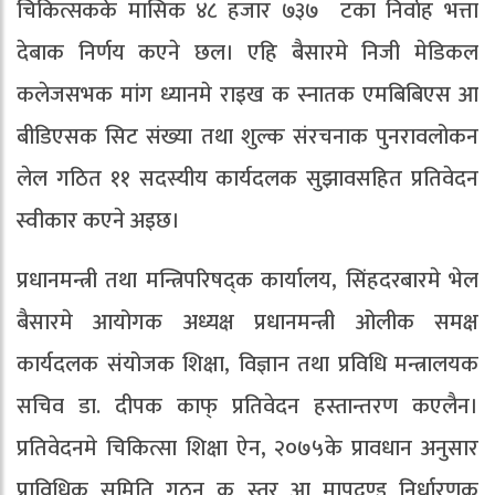
चिकित्सककेँ मासिक ४८ हजार ७३७ टका निर्वाह भत्ता
देबाक निर्णय कएने छल। एहि बैसारमे निजी मेडिकल
कलेजसभक मांग ध्यानमे राइख क स्नातक एमबिबिएस आ
बीडिएसक सिट संख्या तथा शुल्क संरचनाक पुनरावलोकन
लेल गठित ११ सदस्यीय कार्यदलक सुझावसहित प्रतिवेदन
स्वीकार कएने अइछ।
प्रधानमन्त्री तथा मन्त्रिपरिषद्क कार्यालय, सिंहदरबारमे भेल
बैसारमे आयोगक अध्यक्ष प्रधानमन्त्री ओलीक समक्ष
कार्यदलक संयोजक शिक्षा, विज्ञान तथा प्रविधि मन्त्रालयक
सचिव डा. दीपक काफ् प्रतिवेदन हस्तान्तरण कएलैन।
प्रतिवेदनमे चिकित्सा शिक्षा ऐन, २०७५के प्रावधान अनुसार
प्राविधिक समिति गठन क स्तर आ मापदण्ड निर्धारणक