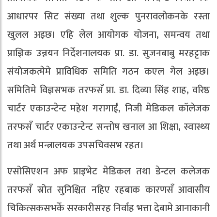
आधारपर सिट संख्या तथा शुल्क पुनरावलोकनके रस्ता
खुलल अइछ। एहि लेल आयोगक योजना, समन्वय तथा
प्राज्ञिक उन्नयन निर्देशनालयक प्रा. डा. सुजनबाबु मरहट्टाक
संयोजकत्मेमे प्राविधिक समिति गठन कएल गेल अइछ।
समितिमे विज्ञसभक तरफसँ प्रा. डा. दिव्या सिंह शाह, वरिष्ठ
चार्टर एकाउन्टेन्ट महेश गरागाईं, निजी मेडिकल कॉलेजक
तरफसँ चार्टर एकाउन्टेन्ट सन्तोष खनाल आ शिक्षा, स्वास्थ्य
तथा अर्थ मन्त्रालयक उपसचिवसभ रहत।
एसोसिएशन अफ प्राइभेट मेडिकल तथा डेन्टल कलेजक
तरफसँ स्रोत सुनिश्चित नहिए रहबाक कारणसँ आवासीय
चिकित्सकसभकेँ सरकारीसरह निर्वाह भत्ता देबामे आनाकानी