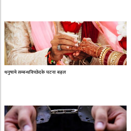
धनुषामे सम्बन्धविच्छेदके घटना बढ़ल