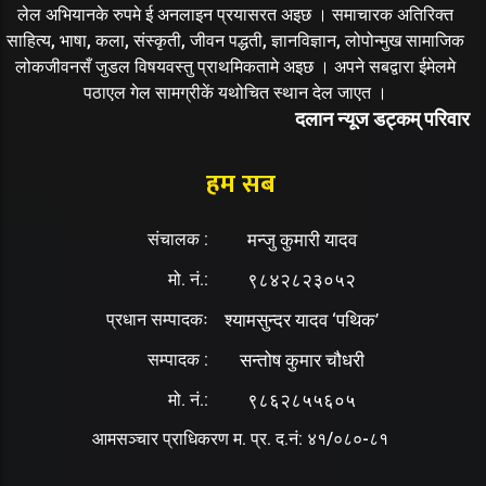
लेल अभियानके रुपमे ई अनलाइन प्रयासरत अइछ । समाचारक अतिरिक्त
साहित्य, भाषा, कला, संस्कृती, जीवन पद्धती, ज्ञानविज्ञान, लोपोन्मुख सामाजिक
लोकजीवनसँ जुडल विषयवस्तु प्राथमिकतामे अइछ । अपने सबद्वारा ईमेलमे
पठाएल गेल सामग्रीकें यथोचित स्थान देल जाएत ।
दलान न्यूज डट्कम् परिवार
हम सब
संचालक :
मन्जु कुमारी यादव
मो. नं.:
९८४२८२३०५२
प्रधान सम्पादकः
श्यामसुन्दर यादव ‘पथिक’
सम्पादक :
सन्तोष कुमार चौधरी
मो. नं.:
९८६२८५५६०५
आमसञ्चार प्राधिकरण म. प्र. द.नं: ४१/०८०-८१