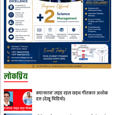
लोकप्रिय
क्यान्सरस’ लइड रहल छइथ गीतकार अशोक
दत्त (देखू भिडियो)