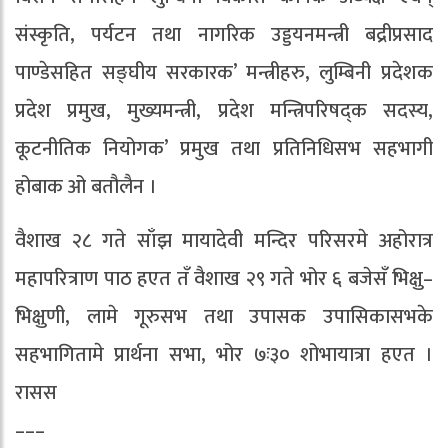
संस्कृति, पर्यटन तथा नागरिक उड्डयनमन्त्री बद्रीप्रसाद
पाण्डेसहित सङ्घीय सरकारक’ मन्त्रीहरु, लुम्बिनी प्रदेशक
प्रदेश प्रमुख, मुख्यमन्त्री, प्रदेश मन्त्रिपरिषद्क सदस्य,
कूटनीतिक नियोगक’ प्रमुख तथा प्रतिनिधिसभ सहभागी
होबाक ओ बतौलैन ।
वैशाख २८ गते साँझ मायादेवी मन्दिर परिसरमे अहोरात्र
महापरित्राण पाठ हएत तँ वैशाख २९ गते भोर ६ बजेसँ भिक्षु–
भिक्षुणी, लामे गूरुसभ तथा उपासक उपासिकासभके
सहभागितामे प्रार्थना सभा, भोर ७ः३० शोभायात्रा हएत ।
रासस
–––