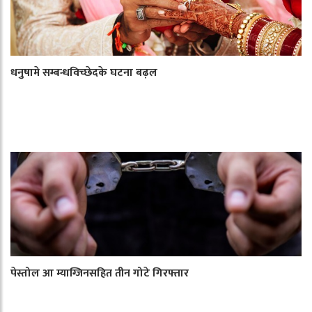
धनुषामे सम्बन्धविच्छेदके घटना बढ़ल
पेस्तोल आ म्याग्जिनसहित तीन गोटे गिरफ्तार