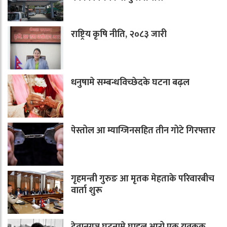
राष्ट्रिय कृषि नीति, २०८३ जारी
धनुषामे सम्बन्धविच्छेदके घटना बढ़ल
पेस्तोल आ म्याग्जिनसहित तीन गोटे गिरफ्तार
गृहमन्त्री गुरुङ आ मृतक मेहताके परिवारबीच
वार्ता शुरू
देवानगञ्ज घटनामे घाइल आरो एक युवकक