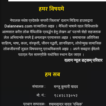
हमर विषयमे
नेपालक मधेश प्रदेशके सप्तरी जिलास’ दलान मिडिया हाउसद्वारा
Dalannews.com सञ्चालित अइछ । मैथिली भाषामे रहल विविधताके
आत्मसात करैत लोक मैथिलीके प्रवर्द्धन हेतु लेखन आ’ पठनमे सेहो सहजताक
लेल अभियानके रुपमे ई अनलाइन प्रयासरत अइछ । समाचारक अतिरिक्त
साहित्य, भाषा, कला, संस्कृती, जीवन पद्धती, ज्ञानविज्ञान, लोपोन्मुख सामाजिक
लोकजीवनसँ जुडल विषयवस्तु प्राथमिकतामे अइछ । अपने सबद्वारा ईमेलमे
पठाएल गेल सामग्रीकें यथोचित स्थान देल जाएत ।
दलान न्यूज डट्कम् परिवार
हम सब
संचालक :
मन्जु कुमारी यादव
मो. नं.:
९८४२८२३०५२
प्रधान सम्पादकः
श्यामसुन्दर यादव ‘पथिक’