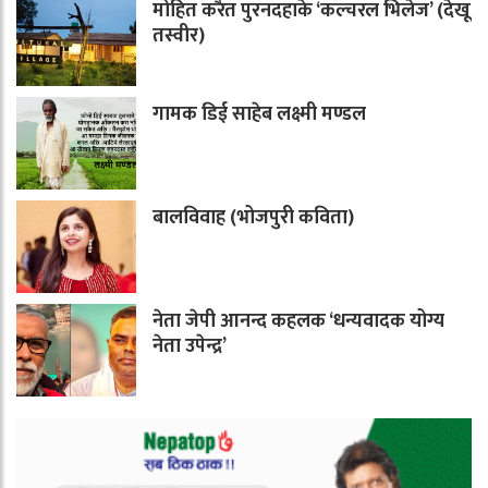
मोहित करैत पुरनदहाके ‘कल्चरल भिलेज’ (देखू
तस्वीर)
गामक डिई साहेब लक्ष्मी मण्डल
बालविवाह (भोजपुरी कविता)
नेता जेपी आनन्द कहलक ‘धन्यवादक योग्य
नेता उपेन्द्र’