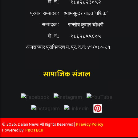
मो. नं.:
९८४२८२३०५२
प्रधान सम्पादकः
श्यामसुन्दर यादव ‘पथिक’
सम्पादक :
सन्तोष कुमार चौधरी
मो. नं.:
९८६२८५५६०५
आमसञ्चार प्राधिकरण म. प्र. द.नं: ४१/०८०-८१
सामाजिक संजाल
© 2026: Dalan News All Rights Reserved |
Pravicy Policy
Powered By:
PROTECH