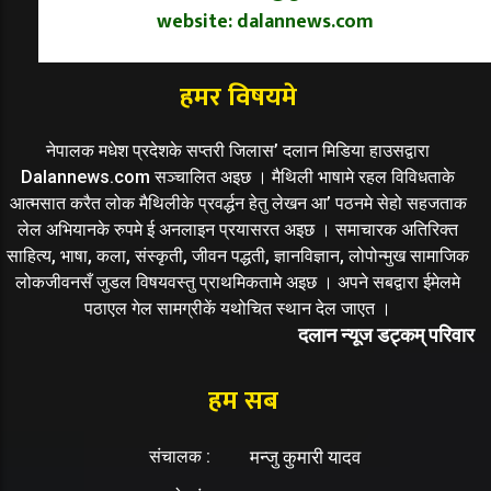
website: dalannews.com
हमर विषयमे
नेपालक मधेश प्रदेशके सप्तरी जिलास’ दलान मिडिया हाउसद्वारा
Dalannews.com सञ्चालित अइछ । मैथिली भाषामे रहल विविधताके
आत्मसात करैत लोक मैथिलीके प्रवर्द्धन हेतु लेखन आ’ पठनमे सेहो सहजताक
लेल अभियानके रुपमे ई अनलाइन प्रयासरत अइछ । समाचारक अतिरिक्त
साहित्य, भाषा, कला, संस्कृती, जीवन पद्धती, ज्ञानविज्ञान, लोपोन्मुख सामाजिक
लोकजीवनसँ जुडल विषयवस्तु प्राथमिकतामे अइछ । अपने सबद्वारा ईमेलमे
पठाएल गेल सामग्रीकें यथोचित स्थान देल जाएत ।
दलान न्यूज डट्कम् परिवार
हम सब
संचालक :
मन्जु कुमारी यादव