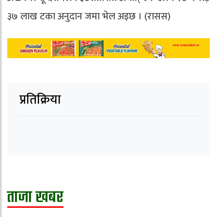
३७ लाख टका अनुदान जमा भेल अइछ । (रासस)
प्रतिक्रिया
ताजा खबर