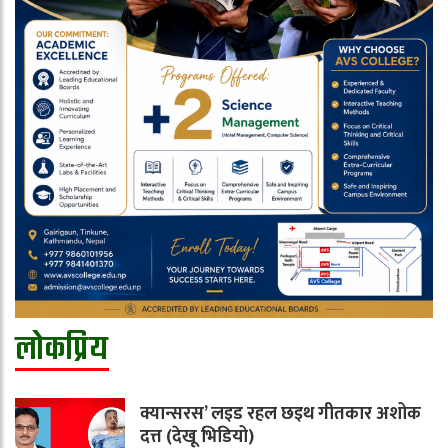
लोकप्रिय
क्यान्सरस’ लइड रहल छइथ गीतकार अशोक
दत्त (देखू भिडियो)