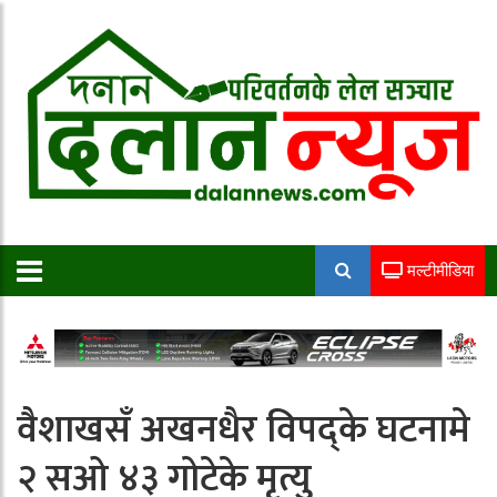
मल्टीमीडिया
वैशाखसँ अखनधैर विपद्के घटनामे
२ सओ ४३ गोटेके मृत्यु