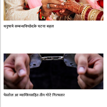
धनुषामे सम्बन्धविच्छेदके घटना बढ़ल
पेस्तोल आ म्याग्जिनसहित तीन गोटे गिरफ्तार