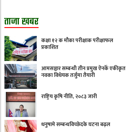
ताजा खबर
कक्षा १२ क मौका परीक्षाक परीक्षाफल
प्रकाशित
आमसञ्चार सम्बन्धी तीन प्रमुख ऐनकेँ एकीकृत
नवका विधेयक तर्जुमा तैयारी
राष्ट्रिय कृषि नीति, २०८३ जारी
धनुषामे सम्बन्धविच्छेदके घटना बढ़ल