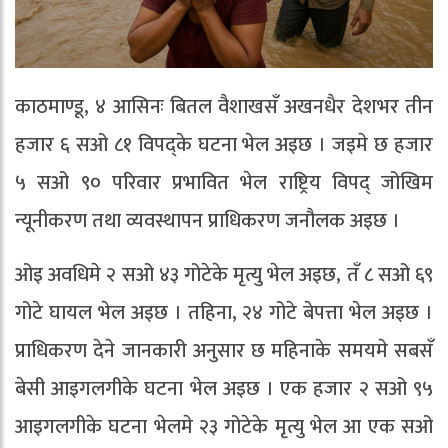
काठमाण्डू, ४ आसिनः बितल वैशाखसँ अखनधैर देशभर तीन
हजार ६ सओ ८१ विपद्के घटना भेल अइछ । जइमे छ हजार
५ सओ ९० परिवार प्रभावित भेल राष्ट्रिय विपद् जोखिम
न्यूनीकरण तथा व्यवस्थापन प्राधिकरण जनौलक अइछ ।
ओइ अवधिमे २ सओ ४३ गोटेके मृत्यु भेल अइछ, तँ ८ सओ ६९
गोटे घायल भेल अइछ । तहिना, २४ गोटे बेपत्ता भेल अइछ ।
प्राधिकरण देने जानकारी अनुसार छ महिनाके समयमे सबसँ
बेसी आइगलगीके घटना भेल अइछ । एक हजार २ सओ ९५
आइगलगीके घटना भेलमे २३ गोटेके मृत्यु भेल आ एक सओ