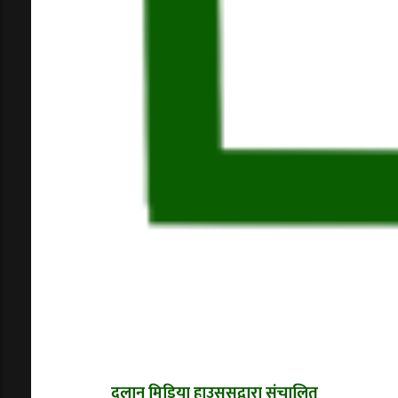
दलान मिडिया हाउससद्वारा संचालित