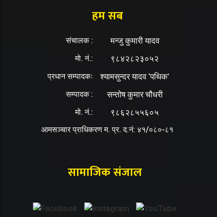
हम सब
संचालक :
मन्जु कुमारी यादव
मो. नं.:
९८४२८२३०५२
प्रधान सम्पादकः
श्यामसुन्दर यादव ‘पथिक’
सम्पादक :
सन्तोष कुमार चौधरी
मो. नं.:
९८६२८५५६०५
आमसञ्चार प्राधिकरण म. प्र. द.नं: ४१/०८०-८१
सामाजिक संजाल