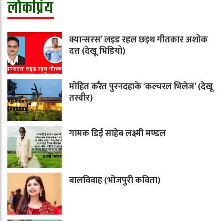
लोकप्रिय
क्यान्सरस’ लइड रहल छइथ गीतकार अशोक
दत्त (देखू भिडियो)
मोहित करैत पुरनदहाके ‘कल्चरल भिलेज’ (देखू
तस्वीर)
गामक डिई साहेब लक्ष्मी मण्डल
बालविवाह (भोजपुरी कविता)