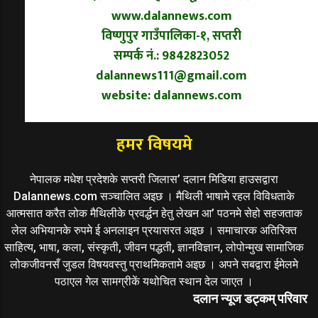
www.dalannews.com
विष्णुपुर गाउँपालिका-१, सप्तरी
सम्पर्क नं.: 9842823052
dalannews111@gmail.com
website: dalannews.com
हमर विषयमे
नेपालक मधेश प्रदेशके सप्तरी जिलास’ दलान मिडिया हाउसद्वारा
Dalannews.com सञ्चालित अइछ । मैथिली भाषामे रहल विविधताके
आत्मसात करैत लोक मैथिलीके प्रवर्द्धन हेतु लेखन आ’ पठनमे सेहो सहजताक
लेल अभियानके रुपमे ई अनलाइन प्रयासरत अइछ । समाचारक अतिरिक्त
साहित्य, भाषा, कला, संस्कृती, जीवन पद्धती, ज्ञानविज्ञान, लोपोन्मुख सामाजिक
लोकजीवनसँ जुडल विषयवस्तु प्राथमिकतामे अइछ । अपने सबद्वारा ईमेलमे
पठाएल गेल सामग्रीकें यथोचित स्थान देल जाएत ।
दलान न्यूज डट्कम् परिवार