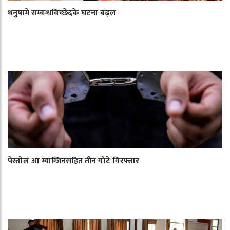
धनुषामे सम्बन्धविच्छेदके घटना बढ़ल
पेस्तोल आ म्याग्जिनसहित तीन गोटे गिरफ्तार