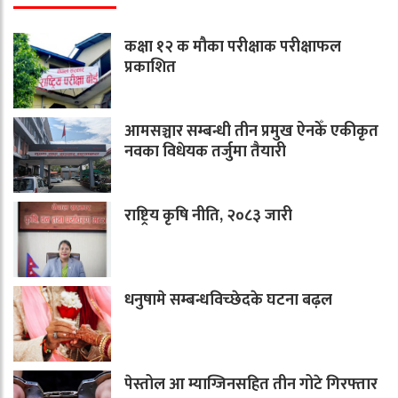
कक्षा १२ क मौका परीक्षाक परीक्षाफल
प्रकाशित
आमसञ्चार सम्बन्धी तीन प्रमुख ऐनकेँ एकीकृत
नवका विधेयक तर्जुमा तैयारी
राष्ट्रिय कृषि नीति, २०८३ जारी
धनुषामे सम्बन्धविच्छेदके घटना बढ़ल
पेस्तोल आ म्याग्जिनसहित तीन गोटे गिरफ्तार