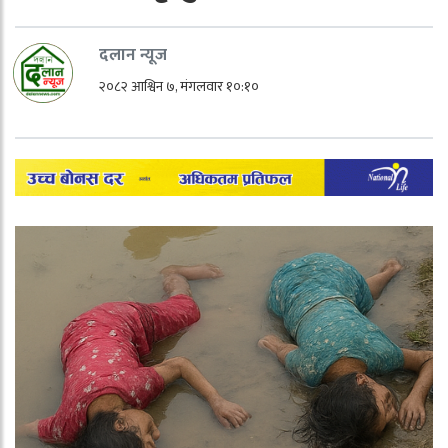
दलान न्यूज
२०८२ आश्विन ७, मंगलवार १०:१०