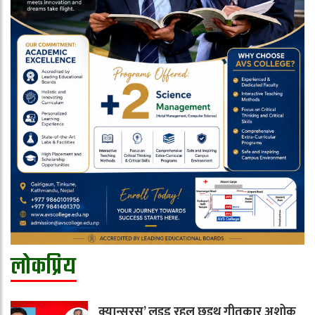
लोकप्रिय
क्यान्सरस’ लइड रहल छइथ गीतकार अशोक