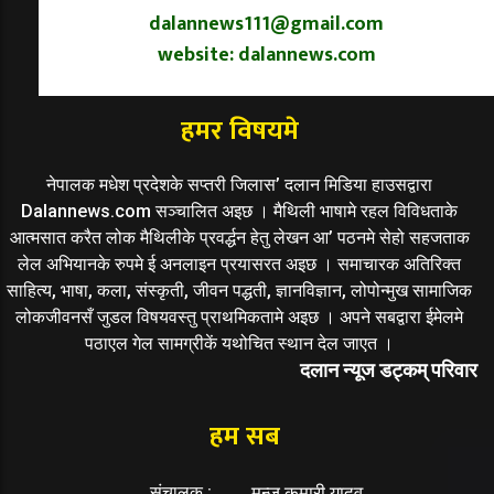
dalannews111@gmail.com
website: dalannews.com
हमर विषयमे
नेपालक मधेश प्रदेशके सप्तरी जिलास’ दलान मिडिया हाउसद्वारा
Dalannews.com सञ्चालित अइछ । मैथिली भाषामे रहल विविधताके
आत्मसात करैत लोक मैथिलीके प्रवर्द्धन हेतु लेखन आ’ पठनमे सेहो सहजताक
लेल अभियानके रुपमे ई अनलाइन प्रयासरत अइछ । समाचारक अतिरिक्त
साहित्य, भाषा, कला, संस्कृती, जीवन पद्धती, ज्ञानविज्ञान, लोपोन्मुख सामाजिक
लोकजीवनसँ जुडल विषयवस्तु प्राथमिकतामे अइछ । अपने सबद्वारा ईमेलमे
पठाएल गेल सामग्रीकें यथोचित स्थान देल जाएत ।
दलान न्यूज डट्कम् परिवार
हम सब
संचालक :
मन्जु कुमारी यादव