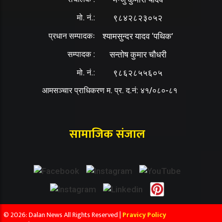
मो. नं.:
९८४२८२३०५२
प्रधान सम्पादकः
श्यामसुन्दर यादव ‘पथिक’
सम्पादक :
सन्तोष कुमार चौधरी
मो. नं.:
९८६२८५५६०५
आमसञ्चार प्राधिकरण म. प्र. द.नं: ४१/०८०-८१
सामाजिक संजाल
© 2026: Dalan News All Rights Reserved |
Pravicy Policy