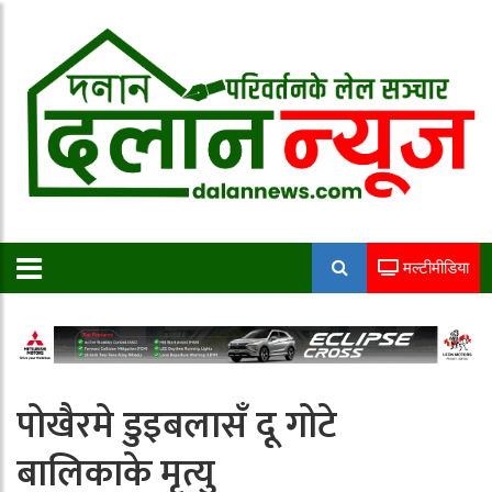
मल्टीमीडिया
पोखैरमे डुइबलासँ दू गोटे
बालिकाके मृत्यु