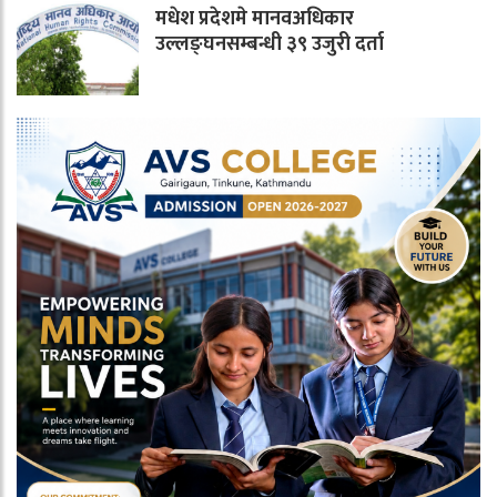
मधेश प्रदेशमे मानवअधिकार
उल्लङ्घनसम्बन्धी ३९ उजुरी दर्ता