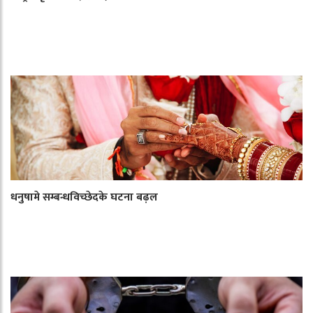
धनुषामे सम्बन्धविच्छेदके घटना बढ़ल