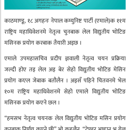
काठमाण्डू, १८ अगहनः नेपाल कम्युनिष्ट पार्टी (एमाले)क ११म
राष्ट्रिय महाधिवेशनमे नेतृत्व चुनबाक लेल विद्युतीय भोटिङ
मसिनक प्रयोग करबाक तैयारी अइछ ।
एमाले उपमहासचिव प्रदीप ज्ञवाली नेतृत्व चयन प्रक्रिया
जल्दी होए तइ लेल अइ बेर सेहो विद्युतीय भोटिङ मेसिन
प्रयोग कएल जेबाक बतौलैन । अइसँ पहिने चितवनमे भेल
१०म राष्ट्रिय महाधिवेशनमे सेहो एमाले विद्युतीय भोटिङ
मसिनक प्रयोग कएने छल ।
“हमसभ नेतृत्व चयनक लेल विद्युतीय भोटिङ मसिन प्रयोग
करबाक निर्णय कएने छी” ओ कहलैन, “टेण्डर आह्वान भ गेल