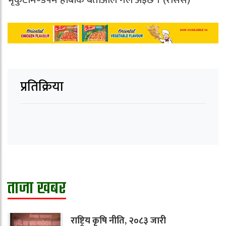
भृकुटीमण्डपमे होबाक बताओल गेल अइछ । (रासस)
प्रतिक्रिया
ताजा खबर
राष्ट्रिय कृषि नीति, २०८३ जारी