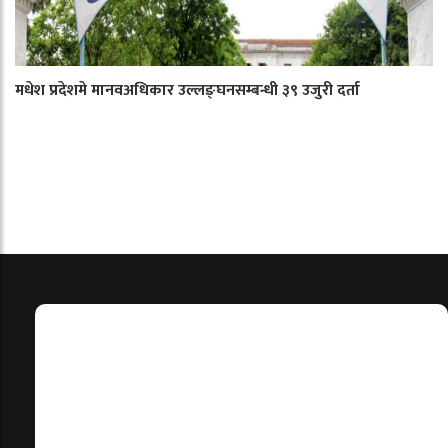
मधेश प्रदेशमे मानवअधिकार उल्लङ्घनसम्बन्धी ३९ उजुरी दर्ता