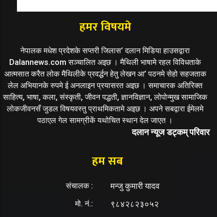
हमर विषयमे
नेपालक मधेश प्रदेशके सप्तरी जिलास’ दलान मिडिया हाउसद्वारा
Dalannews.com सञ्चालित अइछ । मैथिली भाषामे रहल विविधताके
आत्मसात करैत लोक मैथिलीके प्रवर्द्धन हेतु लेखन आ’ पठनमे सेहो सहजताक
लेल अभियानके रुपमे ई अनलाइन प्रयासरत अइछ । समाचारक अतिरिक्त
साहित्य, भाषा, कला, संस्कृती, जीवन पद्धती, ज्ञानविज्ञान, लोपोन्मुख सामाजिक
लोकजीवनसँ जुडल विषयवस्तु प्राथमिकतामे अइछ । अपने सबद्वारा ईमेलमे
पठाएल गेल सामग्रीकें यथोचित स्थान देल जाएत ।
दलान न्यूज डट्कम् परिवार
हम सब
संचालक :
मन्जु कुमारी यादव
मो. नं.:
९८४२८२३०५२