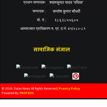
प्रधान सम्पादकः
श्यामसुन्दर यादव ‘पथिक’
सम्पादक :
सन्तोष कुमार चौधरी
मो. नं.:
९८६२८५५६०५
आमसञ्चार प्राधिकरण म. प्र. द.नं: ४१/०८०-८१
सामाजिक संजाल
© 2026: Dalan News All Rights Reserved |
Pravicy Policy
Powered By:
PROTECH