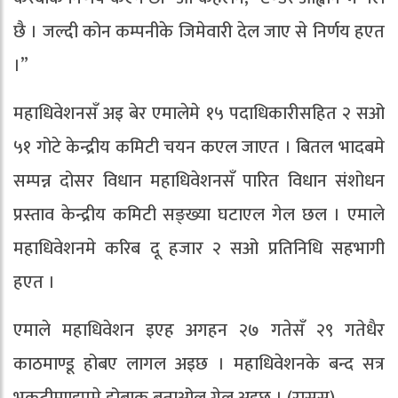
छै । जल्दी कोन कम्पनीके जिमेवारी देल जाए से निर्णय हएत
।”
महाधिवेशनसँ अइ बेर एमालेमे १५ पदाधिकारीसहित २ सओ
५१ गोटे केन्द्रीय कमिटी चयन कएल जाएत । बितल भादबमे
सम्पन्न दोसर विधान महाधिवेशनसँ पारित विधान संशोधन
प्रस्ताव केन्द्रीय कमिटी सङ्ख्या घटाएल गेल छल । एमाले
महाधिवेशनमे करिब दू हजार २ सओ प्रतिनिधि सहभागी
हएत ।
एमाले महाधिवेशन इएह अगहन २७ गतेसँ २९ गतेधैर
काठमाण्डू होबए लागल अइछ । महाधिवेशनके बन्द सत्र