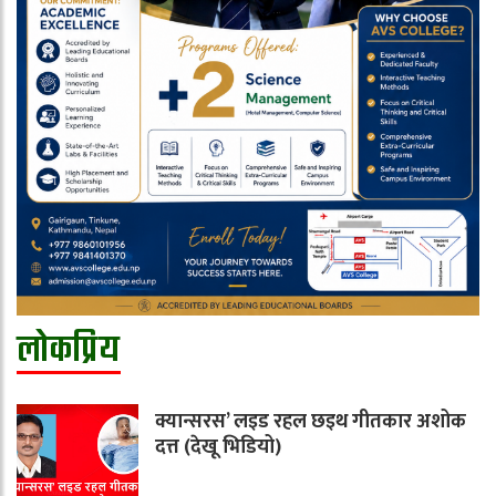
लोकप्रिय
क्यान्सरस’ लइड रहल छइथ गीतकार अशोक
दत्त (देखू भिडियो)