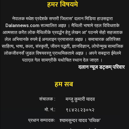
हमर विषयमे
नेपालक मधेश प्रदेशके सप्तरी जिलास’ दलान मिडिया हाउसद्वारा
Dalannews.com सञ्चालित अइछ । मैथिली भाषामे रहल विविधताके
आत्मसात करैत लोक मैथिलीके प्रवर्द्धन हेतु लेखन आ’ पठनमे सेहो सहजताक
लेल अभियानके रुपमे ई अनलाइन प्रयासरत अइछ । समाचारक अतिरिक्त
साहित्य, भाषा, कला, संस्कृती, जीवन पद्धती, ज्ञानविज्ञान, लोपोन्मुख सामाजिक
लोकजीवनसँ जुडल विषयवस्तु प्राथमिकतामे अइछ । अपने सबद्वारा ईमेलमे
पठाएल गेल सामग्रीकें यथोचित स्थान देल जाएत ।
दलान न्यूज डट्कम् परिवार
हम सब
संचालक :
मन्जु कुमारी यादव
मो. नं.:
९८४२८२३०५२
प्रधान सम्पादकः
श्यामसुन्दर यादव ‘पथिक’