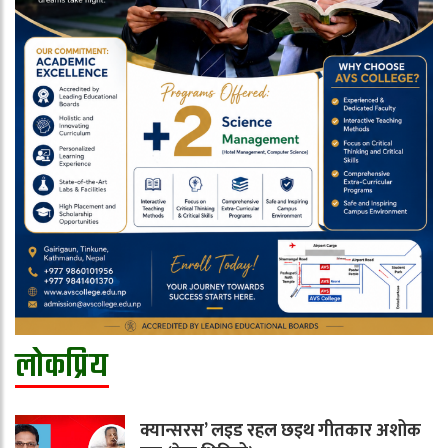
लोकप्रिय
क्यान्सरस’ लइड रहल छइथ गीतकार अशोक