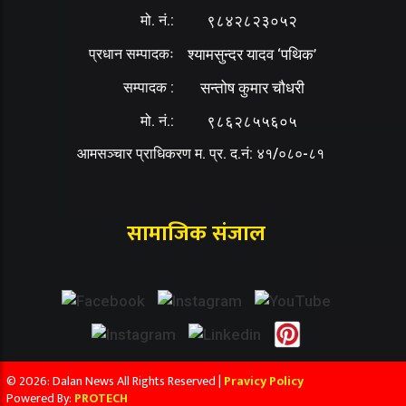
मो. नं.:
९८४२८२३०५२
प्रधान सम्पादकः
श्यामसुन्दर यादव ‘पथिक’
सम्पादक :
सन्तोष कुमार चौधरी
मो. नं.:
९८६२८५५६०५
आमसञ्चार प्राधिकरण म. प्र. द.नं: ४१/०८०-८१
सामाजिक संजाल
© 2026: Dalan News All Rights Reserved |
Pravicy Policy
Powered By:
PROTECH