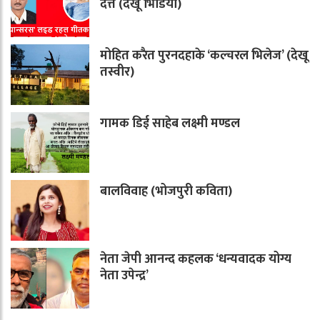
दत्त (देखू भिडियो)
मोहित करैत पुरनदहाके ‘कल्चरल भिलेज’ (देखू
तस्वीर)
गामक डिई साहेब लक्ष्मी मण्डल
बालविवाह (भोजपुरी कविता)
नेता जेपी आनन्द कहलक ‘धन्यवादक योग्य
नेता उपेन्द्र’