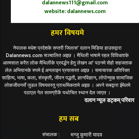
dalannews111@gmail.com
website: dalannews.com
हमर विषयमे
नेपालक मधेश प्रदेशके सप्तरी जिलास’ दलान मिडिया हाउसद्वारा
Dalannews.com सञ्चालित अइछ । मैथिली भाषामे रहल विविधताके
आत्मसात करैत लोक मैथिलीके प्रवर्द्धन हेतु लेखन आ’ पठनमे सेहो सहजताक
लेल अभियानके रुपमे ई अनलाइन प्रयासरत अइछ । समाचारक अतिरिक्त
साहित्य, भाषा, कला, संस्कृती, जीवन पद्धती, ज्ञानविज्ञान, लोपोन्मुख सामाजिक
लोकजीवनसँ जुडल विषयवस्तु प्राथमिकतामे अइछ । अपने सबद्वारा ईमेलमे
पठाएल गेल सामग्रीकें यथोचित स्थान देल जाएत ।
दलान न्यूज डट्कम् परिवार
हम सब
संचालक :
मन्जु कुमारी यादव