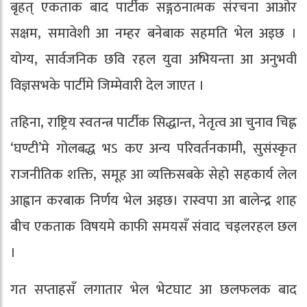
बृहत् एकताक बाद पार्टीक सङ्गठनात्मक संरचना आओर
सक्षम, समावेशी आ नम्हर बनेबाक सहमति भेल अइछ ।
योग्य, सार्वजनिक छवि रहल युवा अभियन्ता आ अनुभवी
विज्ञसभके पार्टीमे जिम्मेवारी देल जाएत ।
तहिना, राष्ट्रिय स्वतन्त्र पार्टीक सिद्धान्त, नेतृत्व आ चुनाव चिह्न
‘घण्टी’मे गोलबद्ध भऽ कए अन्य परिवर्तनकामी, सुसंस्कृत
राजनीतिक शक्ति, समूह आ व्यक्तिसबके सेहो सहकार्य लेल
आह्वान करबाक निर्णय भेल अइछ। रास्वपा आ बालेन्द्र शाह
बीच एकताक विषयमे काफी समयसँ संवाद चइलरहल छल
।
गत सप्ताहसँ लगातार भेल भेटघाट आ छलफलक बाद