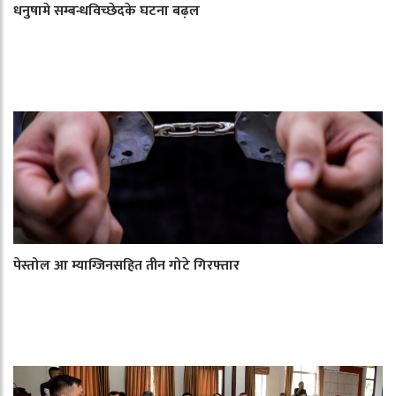
धनुषामे सम्बन्धविच्छेदके घटना बढ़ल
पेस्तोल आ म्याग्जिनसहित तीन गोटे गिरफ्तार