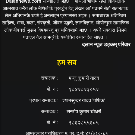
Dalannews.com सञ्चालित अइछ । मैथिली भाषामे रहल विविधताके
आत्मसात करैत लोक मैथिलीके प्रवर्द्धन हेतु लेखन आ’ पठनमे सेहो सहजताक
लेल अभियानके रुपमे ई अनलाइन प्रयासरत अइछ । समाचारक अतिरिक्त
साहित्य, भाषा, कला, संस्कृती, जीवन पद्धती, ज्ञानविज्ञान, लोपोन्मुख सामाजिक
लोकजीवनसँ जुडल विषयवस्तु प्राथमिकतामे अइछ । अपने सबद्वारा ईमेलमे
पठाएल गेल सामग्रीकें यथोचित स्थान देल जाएत ।
दलान न्यूज डट्कम् परिवार
हम सब
संचालक :
मन्जु कुमारी यादव
मो. नं.:
९८४२८२३०५२
प्रधान सम्पादकः
श्यामसुन्दर यादव ‘पथिक’
सम्पादक :
सन्तोष कुमार चौधरी
मो. नं.:
९८६२८५५६०५
आमसञ्चार प्राधिकरण म. प्र. द.नं: ४१/०८०-८१