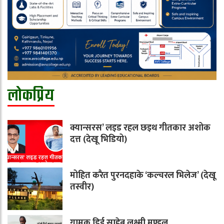
लोकप्रिय
क्यान्सरस’ लइड रहल छइथ गीतकार अशोक
दत्त (देखू भिडियो)
मोहित करैत पुरनदहाके ‘कल्चरल भिलेज’ (देखू
तस्वीर)
गामक डिई साहेब लक्ष्मी मण्डल