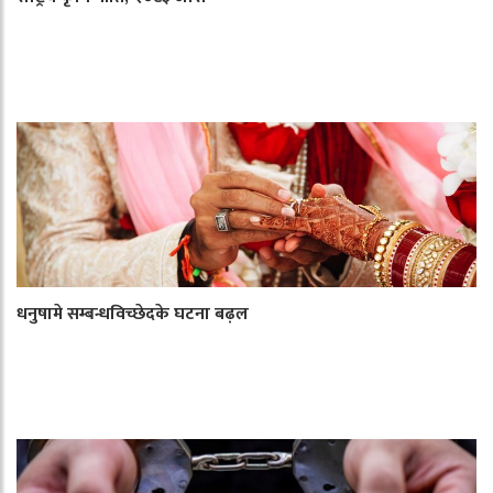
धनुषामे सम्बन्धविच्छेदके घटना बढ़ल