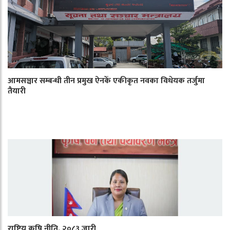
आमसञ्चार सम्बन्धी तीन प्रमुख ऐनकेँ एकीकृत नवका विधेयक तर्जुमा
तैयारी
राष्ट्रिय कृषि नीति, २०८३ जारी