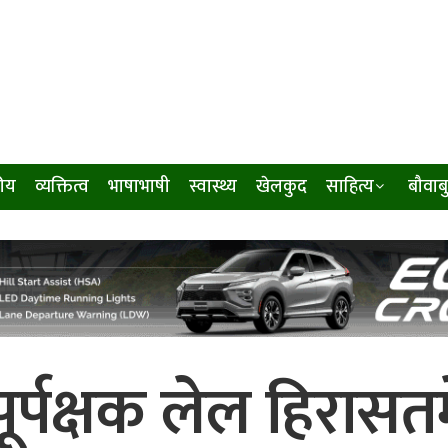
ीय
व्यक्तित्व
भाषाभाषी
स्वास्थ्य
खेलकुद
साहित्य
बौवाब
केँ पूर्पक्षक लेल हिरासत