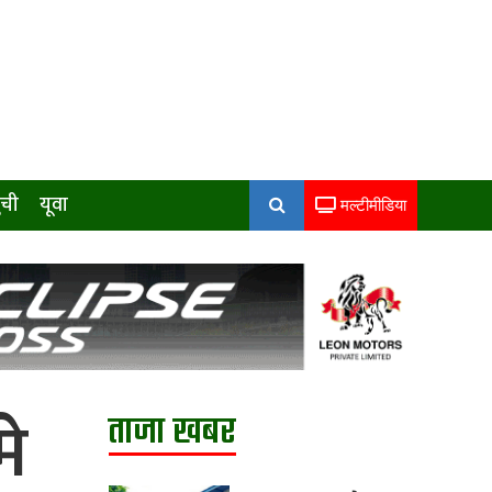
ुची
यूवा
मल्टीमीडिया
मे
ताजा खबर