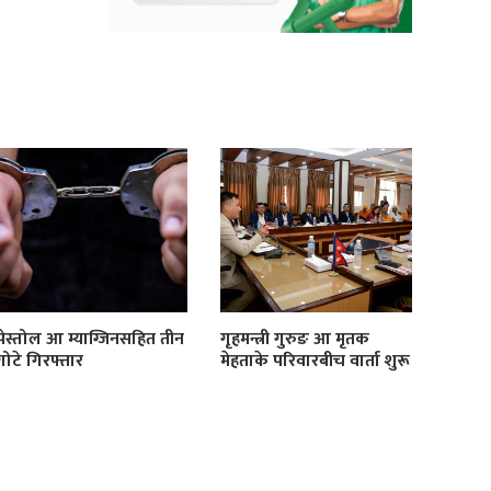
पेस्तोल आ म्याग्जिनसहित तीन
गृहमन्त्री गुरुङ आ मृतक
गोटे गिरफ्तार
मेहताके परिवारबीच वार्ता शुरू