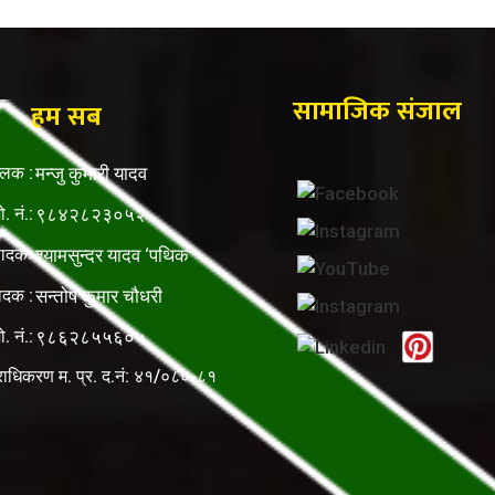
सामाजिक संजाल
हम सब
ालक :
मन्जु कुमारी यादव
ो. नं.:
९८४२८२३०५२
पादकः
श्यामसुन्दर यादव ‘पथिक’
ादक :
सन्तोष कुमार चौधरी
ो. नं.:
९८६२८५५६०५
राधिकरण म. प्र. द.नं: ४१/०८०-८१