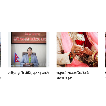
राष्ट्रिय कृषि नीति, २०८३ जारी
धनुषामे सम्बन्धविच्छेदके
क
घटना बढ़ल