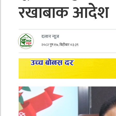
रखाबाक आदेश
दलान न्यूज
२०८२ पुष १७, बिहीबार ०३:३९