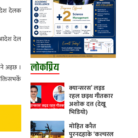
 आदेश देलक
 आदेश देल
लोकप्रिय
एने अइछ ।
क्तिसभकेँ
क्यान्सरस’ लइड
रहल छइथ गीतकार
अशोक दत्त (देखू
भिडियो)
मोहित करैत
पुरनदहाके ‘कल्चरल