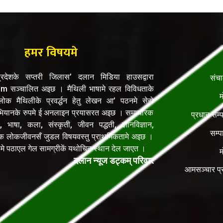
हमर विषयमे
रदेशके सप्तरी जिलास’ दलान मिडिया हाउसद्वारा
संच
सञ्चालित अइछ । मैथिली भाषामे रहल विविधताके
म
क मैथिलीके प्रवर्द्धन हेतु लेखन आ’ पठनमे सेहो
यानके रुपमे ई अनलाइन प्रयासरत अइछ । समाचारक
प्रधान सम्
, भाषा, कला, संस्कृती, जीवन पद्धती, ज्ञानविज्ञान,
सम्प
िक लोकजीवनसँ जुडल विषयवस्तु प्राथमिकतामे अइछ ।
ेलमे पठाएल गेल सामग्रीकें यथोचित स्थान देल जाएत ।
म
दलान न्यूज डट्कम् परिवार
आमसञ्चार प्