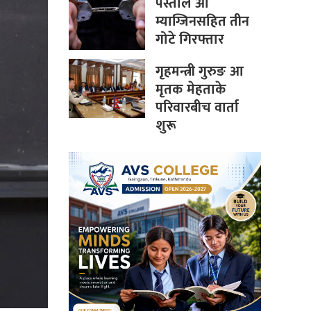
पेस्तोल आ
म्याग्जिनसहित तीन
गोटे गिरफ्तार
गृहमन्त्री गुरुङ आ
मृतक मेहताके
परिवारबीच वार्ता
शुरू