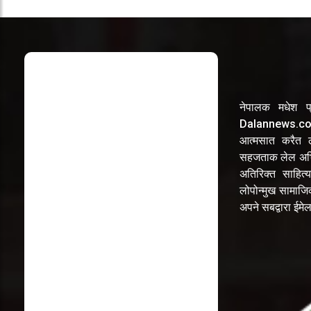
नेपालक मधेश प्
Dalannews.com 
आत्मसात करैत लो
सहजताक लेल अभि
अतिरिक्त साहित्य
लोपोन्मुख सामाज
अपने सबद्वारा ईम