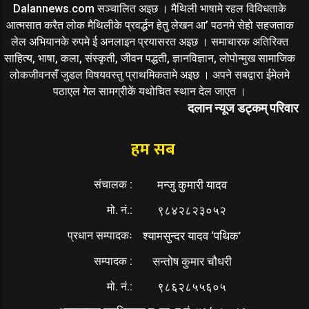
Dalannews.com सञ्चालित अइछ । मैथिली भाषामे रहल विविधताके
आत्मसात करैत लोक मैथिलीके प्रवर्द्धन हेतु लेखन आ’ पठनमे सेहो सहजताक
लेल अभियानके रुपमे ई अनलाइन प्रयासरत अइछ । समाचारक अतिरिक्त
साहित्य, भाषा, कला, संस्कृती, जीवन पद्धती, ज्ञानविज्ञान, लोपोन्मुख सामाजिक
लोकजीवनसँ जुडल विषयवस्तु प्राथमिकतामे अइछ । अपने सबद्वारा ईमेलमे
पठाएल गेल सामग्रीकें यथोचित स्थान देल जाएत ।
दलान न्यूज डट्कम् परिवार
हम सब
संचालक :
मन्जु कुमारी यादव
मो. नं.:
९८४२८२३०५२
प्रधान सम्पादकः
श्यामसुन्दर यादव ‘पथिक’
सम्पादक :
सन्तोष कुमार चौधरी
मो. नं.:
९८६२८५५६०५