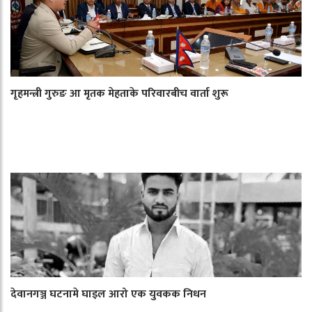
गृहमन्त्री गुरुङ आ मृतक मेहताके परिवारबीच वार्ता शुरू
देवानगञ्ज घटनामे घाइल आरो एक युवकक निधन