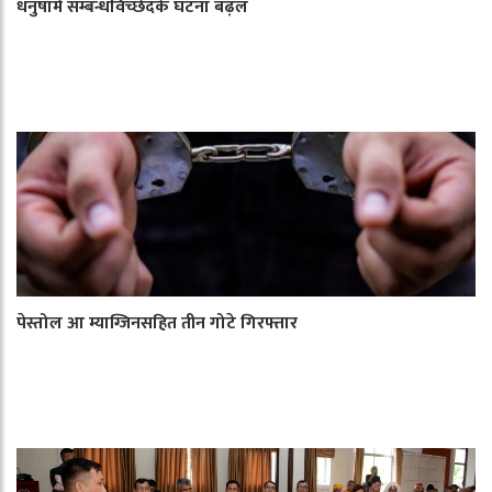
धनुषामे सम्बन्धविच्छेदके घटना बढ़ल
पेस्तोल आ म्याग्जिनसहित तीन गोटे गिरफ्तार