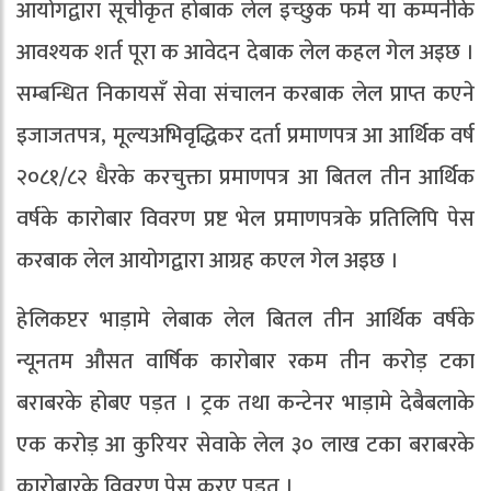
आयोगद्वारा सूचीकृत होबाक लेल इच्छुक फर्म या कम्पनीकेँ
आवश्यक शर्त पूरा क आवेदन देबाक लेल कहल गेल अइछ ।
सम्बन्धित निकायसँ सेवा संचालन करबाक लेल प्राप्त कएने
इजाजतपत्र, मूल्यअभिवृद्धिकर दर्ता प्रमाणपत्र आ आर्थिक वर्ष
२०८१/८२ धैरके करचुक्ता प्रमाणपत्र आ बितल तीन आर्थिक
वर्षके कारोबार विवरण प्रष्ट भेल प्रमाणपत्रके प्रतिलिपि पेस
करबाक लेल आयोगद्वारा आग्रह कएल गेल अइछ ।
हेलिकप्टर भाड़ामे लेबाक लेल बितल तीन आर्थिक वर्षके
न्यूनतम औसत वार्षिक कारोबार रकम तीन करोड़ टका
बराबरके होबए पड़त । ट्रक तथा कन्टेनर भाड़ामे देबैबलाके
एक करोड़ आ कुरियर सेवाके लेल ३० लाख टका बराबरके
कारोबारके विवरण पेस करए पड़त ।