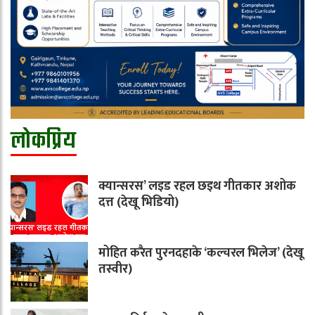
लोकप्रिय
क्यान्सरस’ लइड रहल छइथ गीतकार अशोक
दत्त (देखू भिडियो)
मोहित करैत पुरनदहाके ‘कल्चरल भिलेज’ (देखू
तस्वीर)