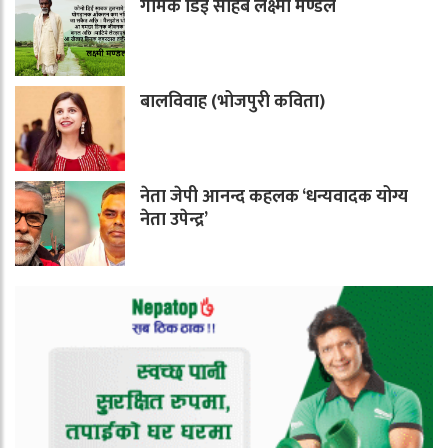
गामक डिई साहेब लक्ष्मी मण्डल
बालविवाह (भोजपुरी कविता)
नेता जेपी आनन्द कहलक ‘धन्यवादक योग्य
नेता उपेन्द्र’