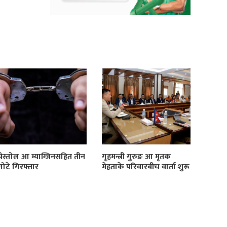
पेस्तोल आ म्याग्जिनसहित तीन
गृहमन्त्री गुरुङ आ मृतक
गोटे गिरफ्तार
मेहताके परिवारबीच वार्ता शुरू