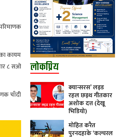
 परिमाणक
टका कायम
लोकप्रिय
जार ८ सओ
क्यान्सरस’ लइड
ाणक चाँदी
रहल छइथ गीतकार
अशोक दत्त (देखू
भिडियो)
मोहित करैत
पुरनदहाके ‘कल्चरल