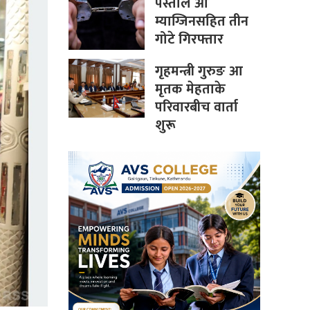
पेस्तोल आ
म्याग्जिनसहित तीन
गोटे गिरफ्तार
गृहमन्त्री गुरुङ आ
मृतक मेहताके
परिवारबीच वार्ता
शुरू