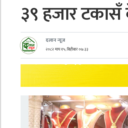
३९ हजार टकासँ 
दलान न्यूज
२०८२ माघ १५, बिहीबार ०७:३३