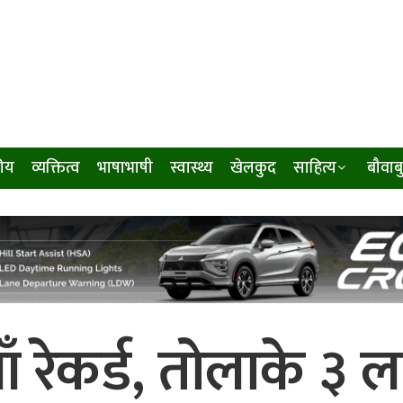
ीय
व्यक्तित्व
भाषाभाषी
स्वास्थ्य
खेलकुद
साहित्य
बौवाब
ँ रेकर्ड, तोलाके ३ 