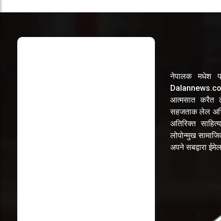
नेपालक मधेश प्
Dalannews.com 
आत्मसात करैत लो
सहजताक लेल अभि
अतिरिक्त साहित्य
लोपोन्मुख सामाज
अपने सबद्वारा ईम