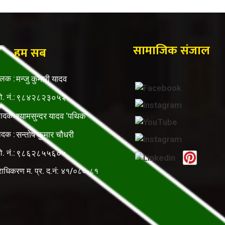
सामाजिक संजाल
हम सब
ालक :
मन्जु कुमारी यादव
ो. नं.:
९८४२८२३०५२
पादकः
श्यामसुन्दर यादव ‘पथिक’
ादक :
सन्तोष कुमार चौधरी
ो. नं.:
९८६२८५५६०५
राधिकरण म. प्र. द.नं: ४१/०८०-८१