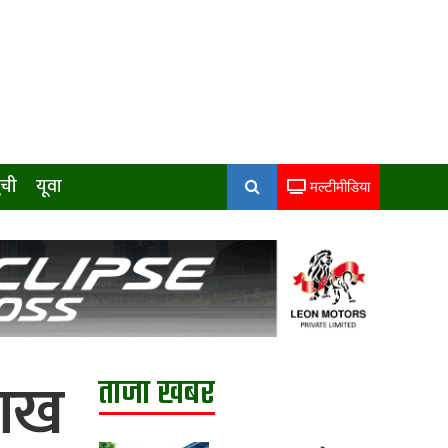
ुची
यूवा
मल्टीमीडिया
लाख
ताजा खबर