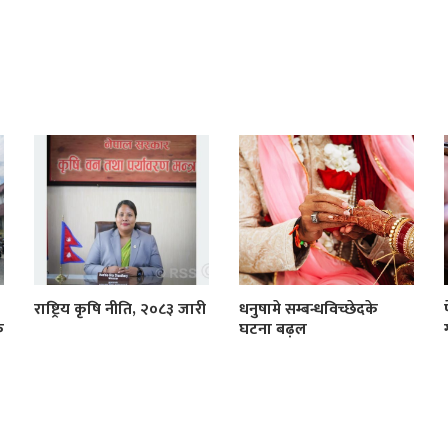
राष्ट्रिय कृषि नीति, २०८३ जारी
धनुषामे सम्बन्धविच्छेदके
क
घटना बढ़ल