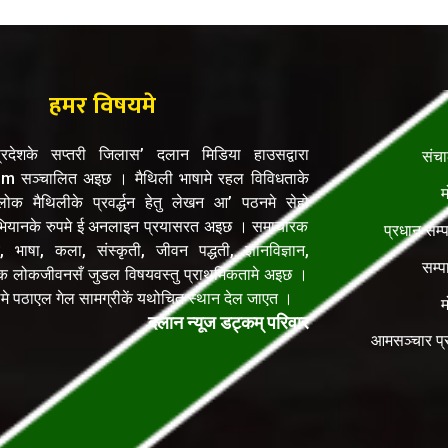
हमर विषयमे
रदेशके सप्तरी जिलास’ दलान मिडिया हाउसद्वारा
संच
सञ्चालित अइछ । मैथिली भाषामे रहल विविधताके
म
क मैथिलीके प्रवर्द्धन हेतु लेखन आ’ पठनमे सेहो
यानके रुपमे ई अनलाइन प्रयासरत अइछ । समाचारक
प्रधान सम्
, भाषा, कला, संस्कृती, जीवन पद्धती, ज्ञानविज्ञान,
सम्प
िक लोकजीवनसँ जुडल विषयवस्तु प्राथमिकतामे अइछ ।
ेलमे पठाएल गेल सामग्रीकें यथोचित स्थान देल जाएत ।
म
दलान न्यूज डट्कम् परिवार
आमसञ्चार प्