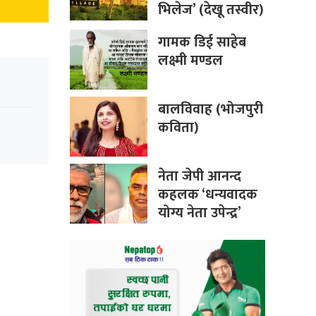
भिलेज’ (देखू तस्वीर)
गामक डिई साहेब
लक्ष्मी मण्डल
बालविवाह (भोजपुरी
कविता)
नेता जेपी आनन्द
कहलक ‘धन्यवादक
योग्य नेता उपेन्द्र’