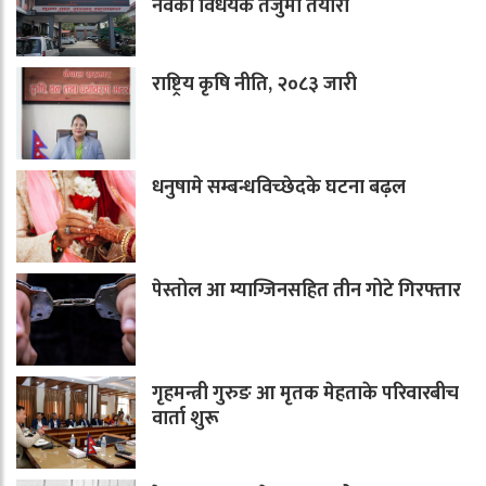
नवका विधेयक तर्जुमा तैयारी
राष्ट्रिय कृषि नीति, २०८३ जारी
धनुषामे सम्बन्धविच्छेदके घटना बढ़ल
पेस्तोल आ म्याग्जिनसहित तीन गोटे गिरफ्तार
गृहमन्त्री गुरुङ आ मृतक मेहताके परिवारबीच
वार्ता शुरू