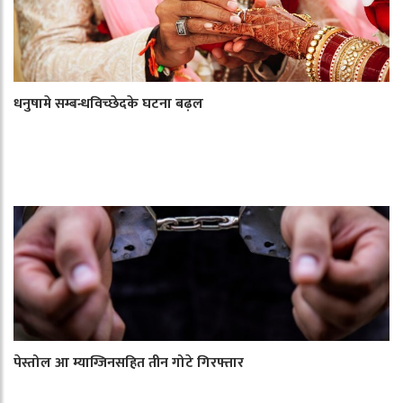
धनुषामे सम्बन्धविच्छेदके घटना बढ़ल
पेस्तोल आ म्याग्जिनसहित तीन गोटे गिरफ्तार