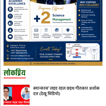
लोकप्रिय
क्यान्सरस’ लइड रहल छइथ गीतकार अशोक
दत्त (देखू भिडियो)