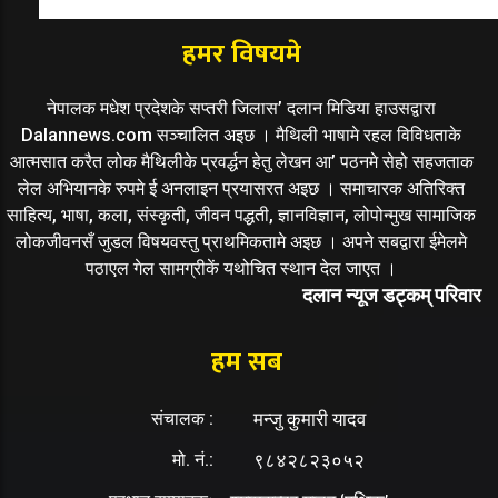
हमर विषयमे
नेपालक मधेश प्रदेशके सप्तरी जिलास’ दलान मिडिया हाउसद्वारा
Dalannews.com सञ्चालित अइछ । मैथिली भाषामे रहल विविधताके
आत्मसात करैत लोक मैथिलीके प्रवर्द्धन हेतु लेखन आ’ पठनमे सेहो सहजताक
लेल अभियानके रुपमे ई अनलाइन प्रयासरत अइछ । समाचारक अतिरिक्त
साहित्य, भाषा, कला, संस्कृती, जीवन पद्धती, ज्ञानविज्ञान, लोपोन्मुख सामाजिक
लोकजीवनसँ जुडल विषयवस्तु प्राथमिकतामे अइछ । अपने सबद्वारा ईमेलमे
पठाएल गेल सामग्रीकें यथोचित स्थान देल जाएत ।
दलान न्यूज डट्कम् परिवार
हम सब
संचालक :
मन्जु कुमारी यादव
मो. नं.:
९८४२८२३०५२