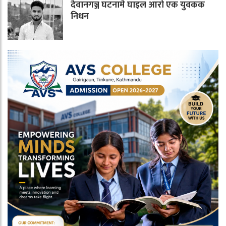
देवानगञ्ज घटनामे घाइल आरो एक युवकक
निधन