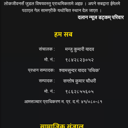
लोकजीवनसँ जुडल विषयवस्तु प्राथमिकतामे अइछ । अपने सबद्वारा ईमेलमे
पठाएल गेल सामग्रीकें यथोचित स्थान देल जाएत ।
दलान न्यूज डट्कम् परिवार
हम सब
संचालक :
मन्जु कुमारी यादव
मो. नं.:
९८४२८२३०५२
प्रधान सम्पादकः
श्यामसुन्दर यादव ‘पथिक’
सम्पादक :
सन्तोष कुमार चौधरी
मो. नं.:
९८६२८५५६०५
आमसञ्चार प्राधिकरण म. प्र. द.नं: ४१/०८०-८१
सामाजिक संजाल