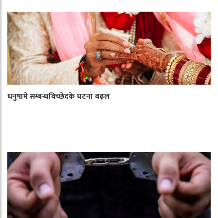
धनुषामे सम्बन्धविच्छेदके घटना बढ़ल