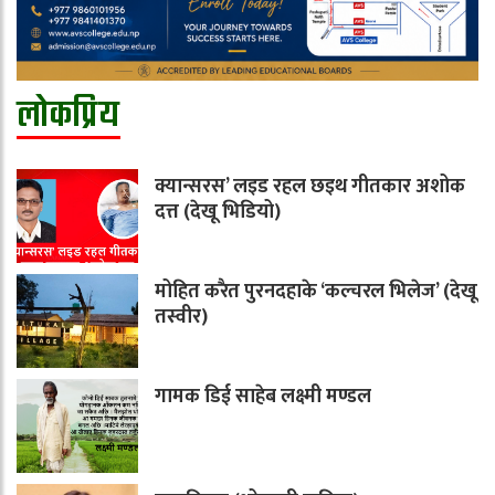
लोकप्रिय
क्यान्सरस’ लइड रहल छइथ गीतकार अशोक
दत्त (देखू भिडियो)
मोहित करैत पुरनदहाके ‘कल्चरल भिलेज’ (देखू
तस्वीर)
गामक डिई साहेब लक्ष्मी मण्डल