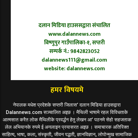
दलान मिडिया हाउससद्वारा संचालित
www.dalannews.com
विष्णुपुर गाउँपालिका-१, सप्तरी
सम्पर्क नं.: 9842823052
dalannews111@gmail.com
website: dalannews.com
हमर विषयमे
नेपालक मधेश प्रदेशके सप्तरी जिलास’ दलान मिडिया हाउसद्वारा
Dalannews.com सञ्चालित अइछ । मैथिली भाषामे रहल विविधताके
आत्मसात करैत लोक मैथिलीके प्रवर्द्धन हेतु लेखन आ’ पठनमे सेहो सहजताक
लेल अभियानके रुपमे ई अनलाइन प्रयासरत अइछ । समाचारक अतिरिक्त
साहित्य, भाषा, कला, संस्कृती, जीवन पद्धती, ज्ञानविज्ञान, लोपोन्मुख सामाजिक