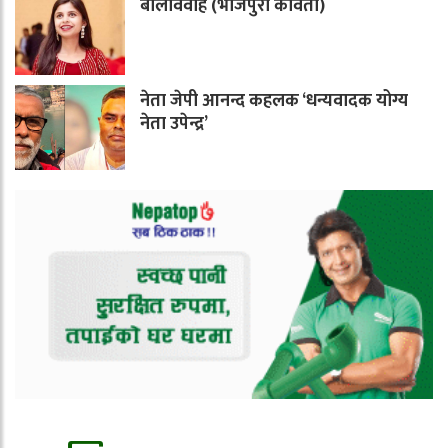
बालविवाह (भोजपुरी कविता)
नेता जेपी आनन्द कहलक ‘धन्यवादक योग्य
नेता उपेन्द्र’