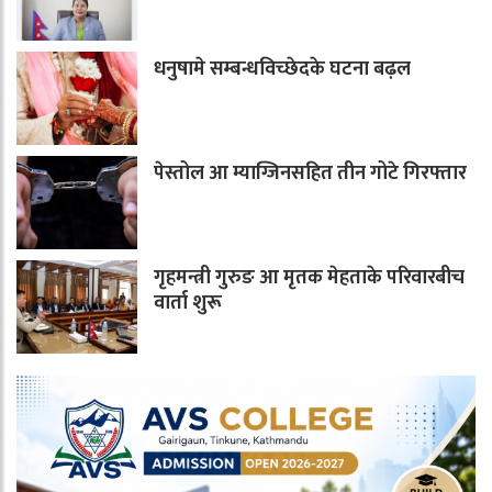
धनुषामे सम्बन्धविच्छेदके घटना बढ़ल
पेस्तोल आ म्याग्जिनसहित तीन गोटे गिरफ्तार
गृहमन्त्री गुरुङ आ मृतक मेहताके परिवारबीच
वार्ता शुरू