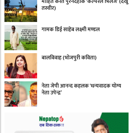
मोहित करैत पुरनदहाके ‘कल्चरल भिलेज’ (देखू
तस्वीर)
गामक डिई साहेब लक्ष्मी मण्डल
बालविवाह (भोजपुरी कविता)
नेता जेपी आनन्द कहलक ‘धन्यवादक योग्य
नेता उपेन्द्र’