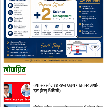
लोकप्रिय
क्यान्सरस’ लइड रहल छइथ गीतकार अशोक
दत्त (देखू भिडियो)