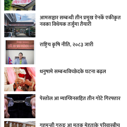
आमसञ्चार सम्बन्धी तीन प्रमुख ऐनकेँ एकीकृत
नवका विधेयक तर्जुमा तैयारी
राष्ट्रिय कृषि नीति, २०८३ जारी
धनुषामे सम्बन्धविच्छेदके घटना बढ़ल
पेस्तोल आ म्याग्जिनसहित तीन गोटे गिरफ्तार
गृहमन्त्री गुरुङ आ मृतक मेहताके परिवारबीच