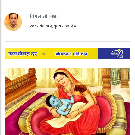
विमल जी मिश्रा
२०८१ बैशाख ५, बुधबार ०७:४७