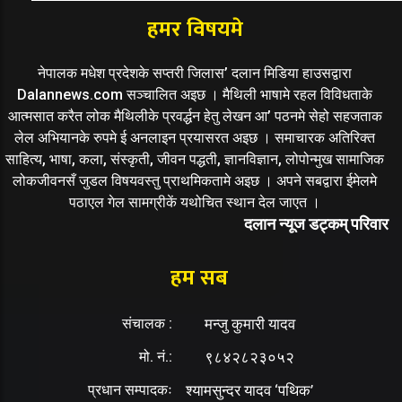
हमर विषयमे
नेपालक मधेश प्रदेशके सप्तरी जिलास’ दलान मिडिया हाउसद्वारा
Dalannews.com सञ्चालित अइछ । मैथिली भाषामे रहल विविधताके
आत्मसात करैत लोक मैथिलीके प्रवर्द्धन हेतु लेखन आ’ पठनमे सेहो सहजताक
लेल अभियानके रुपमे ई अनलाइन प्रयासरत अइछ । समाचारक अतिरिक्त
साहित्य, भाषा, कला, संस्कृती, जीवन पद्धती, ज्ञानविज्ञान, लोपोन्मुख सामाजिक
लोकजीवनसँ जुडल विषयवस्तु प्राथमिकतामे अइछ । अपने सबद्वारा ईमेलमे
पठाएल गेल सामग्रीकें यथोचित स्थान देल जाएत ।
दलान न्यूज डट्कम् परिवार
हम सब
संचालक :
मन्जु कुमारी यादव
मो. नं.:
९८४२८२३०५२
प्रधान सम्पादकः
श्यामसुन्दर यादव ‘पथिक’