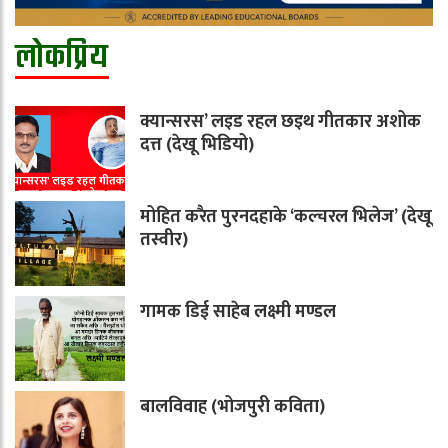
लोकप्रिय
क्यान्सरस’ लइड रहल छइथ गीतकार अशोक
दत्त (देखू भिडियो)
मोहित करैत पुरनदहाके ‘कल्चरल भिलेज’ (देखू
तस्वीर)
गामक डिई साहेब लक्ष्मी मण्डल
बालविवाह (भोजपुरी कविता)