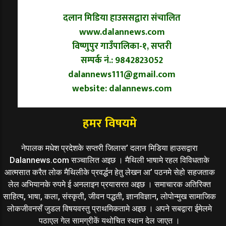
दलान मिडिया हाउससद्वारा संचालित
www.dalannews.com
विष्णुपुर गाउँपालिका-१, सप्तरी
सम्पर्क नं.: 9842823052
dalannews111@gmail.com
website: dalannews.com
हमर विषयमे
नेपालक मधेश प्रदेशके सप्तरी जिलास’ दलान मिडिया हाउसद्वारा
Dalannews.com सञ्चालित अइछ । मैथिली भाषामे रहल विविधताके
आत्मसात करैत लोक मैथिलीके प्रवर्द्धन हेतु लेखन आ’ पठनमे सेहो सहजताक
लेल अभियानके रुपमे ई अनलाइन प्रयासरत अइछ । समाचारक अतिरिक्त
साहित्य, भाषा, कला, संस्कृती, जीवन पद्धती, ज्ञानविज्ञान, लोपोन्मुख सामाजिक
लोकजीवनसँ जुडल विषयवस्तु प्राथमिकतामे अइछ । अपने सबद्वारा ईमेलमे
पठाएल गेल सामग्रीकें यथोचित स्थान देल जाएत ।