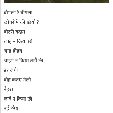
बौगला रे बौगला
खोंचरीमे की छियौ ?
बोटरी बदाम
खाइ न किया छी
जाड होइय
आइग न किया तापै छी
डर लगैय
बौह कतए गेलौ
नैहरा
लाबै न किया छी
नइँ टेरैय