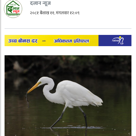
दलान न्यूज
२०८१ बैशाख ११, मंगलवार १२:०९