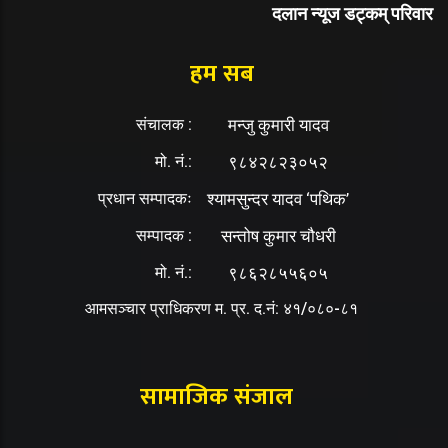
दलान न्यूज डट्कम् परिवार
हम सब
संचालक :
मन्जु कुमारी यादव
मो. नं.:
९८४२८२३०५२
प्रधान सम्पादकः
श्यामसुन्दर यादव ‘पथिक’
सम्पादक :
सन्तोष कुमार चौधरी
मो. नं.:
९८६२८५५६०५
आमसञ्चार प्राधिकरण म. प्र. द.नं: ४१/०८०-८१
सामाजिक संजाल