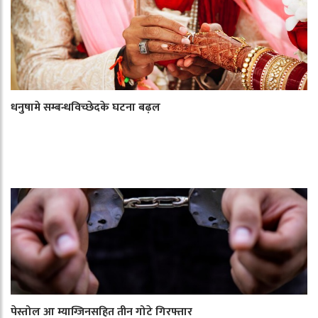
धनुषामे सम्बन्धविच्छेदके घटना बढ़ल
पेस्तोल आ म्याग्जिनसहित तीन गोटे गिरफ्तार