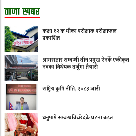
ताजा खबर
कक्षा १२ क मौका परीक्षाक परीक्षाफल
प्रकाशित
आमसञ्चार सम्बन्धी तीन प्रमुख ऐनकेँ एकीकृत
नवका विधेयक तर्जुमा तैयारी
राष्ट्रिय कृषि नीति, २०८३ जारी
धनुषामे सम्बन्धविच्छेदके घटना बढ़ल