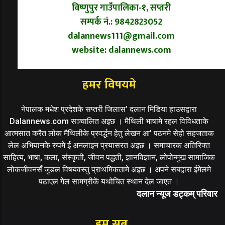
विष्णुपुर गाउँपालिका-१, सप्तरी
सम्पर्क नं.: 9842823052
dalannews111@gmail.com
website: dalannews.com
हमर विषयमे
नेपालक मधेश प्रदेशके सप्तरी जिलास’ दलान मिडिया हाउसद्वारा
Dalannews.com सञ्चालित अइछ । मैथिली भाषामे रहल विविधताके
आत्मसात करैत लोक मैथिलीके प्रवर्द्धन हेतु लेखन आ’ पठनमे सेहो सहजताक
लेल अभियानके रुपमे ई अनलाइन प्रयासरत अइछ । समाचारक अतिरिक्त
साहित्य, भाषा, कला, संस्कृती, जीवन पद्धती, ज्ञानविज्ञान, लोपोन्मुख सामाजिक
लोकजीवनसँ जुडल विषयवस्तु प्राथमिकतामे अइछ । अपने सबद्वारा ईमेलमे
पठाएल गेल सामग्रीकें यथोचित स्थान देल जाएत ।
दलान न्यूज डट्कम् परिवार
हम सब