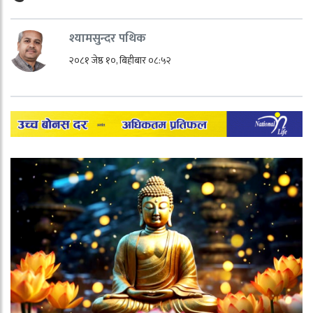
श्यामसुन्दर पथिक
२०८१ जेष्ठ १०, बिहीबार ०८:५२