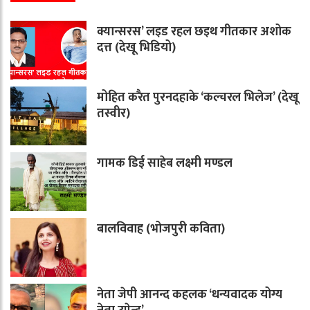
क्यान्सरस’ लइड रहल छइथ गीतकार अशोक
दत्त (देखू भिडियो)
मोहित करैत पुरनदहाके ‘कल्चरल भिलेज’ (देखू
तस्वीर)
गामक डिई साहेब लक्ष्मी मण्डल
बालविवाह (भोजपुरी कविता)
नेता जेपी आनन्द कहलक ‘धन्यवादक योग्य