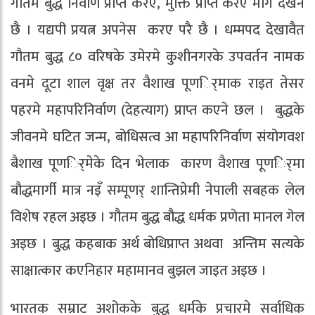
गौतम बुद्ध निर्वाण प्राप्त करए, मुक्ति प्राप्त करए मार्ग देखेने
छै । यद्यपी प्रयत्न अपनेस करए परै छै । धम्मपद देखावैत
गौतम बुद्ध ८० वरिषके उमेरमे कुशीनगरके उपवर्तन नामक
वनमे दूटा शाल वृक्ष तर वैशाख पूणर्िमाक राइत तेसर
पहरमे महापरिनिर्वाण (देहत्याग) प्राप्त कएने छल । बुद्धके
जीवनमे घटित जन्म, बोधिसत्व आ महापरिनिर्वाण संयोगवश
बैशाख पूणर्िमेके दिन भेलाक कारण वैशाख पूणर्िमा
बौद्धमार्गी मात्र नइँ सम्पूणर् शान्तिप्रेमी नेपाली सबहक लेल
विशेष रहल अइछ । गौतम बुद्ध बौद्ध धर्मक प्रणेता मानल गेल
अइछ । बुद्ध कहबाक अर्थ बोधिप्राप्त अथवा अन्तिम सत्यके
साक्षात्कार कएनिहार महामानव बुझल जाइत अइछ ।
भारतक सम्राट अशोकके बुद्ध धर्मके प्रचारमे सर्वाधिक