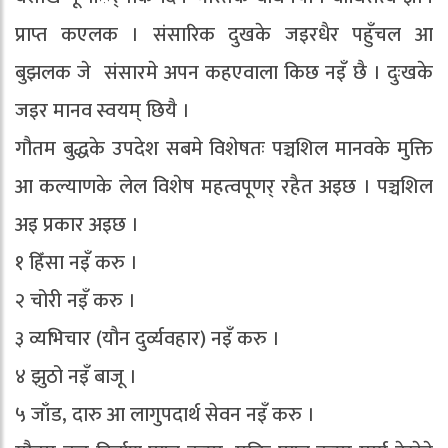
प्राप्त कएलक । संसारिक दुखके जइरधैर पहुँचल आ
बुझलक जे संसारमे अपन कहएवाला किछ नइँ छै । दुःखके
जइर मानव स्वयम् छियै ।
गौतम बुद्धके उपदेश सबमे विशेषतः पञ्चशिल मानवके मुक्ति
आ कल्याणके लेल विशेष महत्वपूणर् रहैत अइछ । पञ्चशिल
अइ प्रकार अइछ ।
१ हिँसा नइँ करु ।
२ चोरी नइँ करु ।
३ व्यभिचार (यौन दुर्व्यवहार) नइँ करु ।
४ झुठो नइँ बाजू ।
५ जाँड, दारु आ लागुपदार्थ सेवन नइँ करु ।