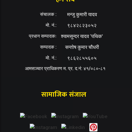
संचालक :
मन्जु कुमारी यादव
मो. नं.:
९८४२८२३०५२
प्रधान सम्पादकः
श्यामसुन्दर यादव ‘पथिक’
सम्पादक :
सन्तोष कुमार चौधरी
मो. नं.:
९८६२८५५६०५
आमसञ्चार प्राधिकरण म. प्र. द.नं: ४१/०८०-८१
सामाजिक संजाल