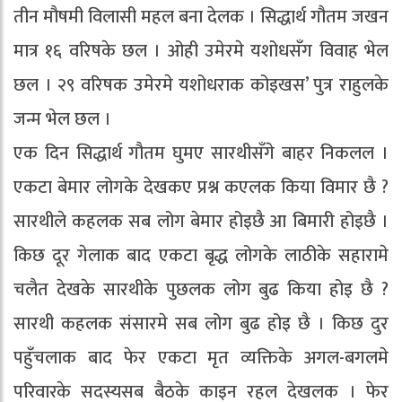
तीन मौषमी विलासी महल बना देलक । सिद्धार्थ गौतम जखन
मात्र १६ वरिषके छल । ओही उमेरमे यशोधसँग विवाह भेल
छल । २९ वरिषक उमेरमे यशोधराक कोइखस’ पुत्र राहुलके
जन्म भेल छल ।
एक दिन सिद्धार्थ गौतम घुमए सारथीसँगे बाहर निकलल ।
एकटा बेमार लोगके देखकए प्रश्न कएलक किया विमार छै ?
सारथीले कहलक सब लोग बेमार होइछै आ बिमारी होइछै ।
किछ दूर गेलाक बाद एकटा बृद्ध लोगके लाठीके सहारामे
चलैत देखके सारथीके पुछलक लोग बुढ किया होइ छै ?
सारथी कहलक संसारमे सब लोग बुढ होइ छै । किछ दुर
पहुँचलाक बाद फेर एकटा मृत व्यक्तिके अगल-बगलमे
परिवारके सदस्यसब बैठके काइन रहल देखलक । फेर