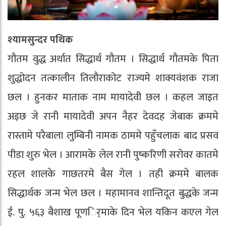
श्यामसुन्दर पथिक
गौतम वुद्ध अर्थात सिद्धार्थ गौतम । सिद्धार्थ गौतमके पिता
शुद्धोदन तत्कालीन तिलौराकोट राज्यमे शाक्यवंशक राजा
छल । हुनकर माताक नाम मायादेवी छल । कहल जाइत
अइछ जे रानी मायादेवी अपन नैहर देवदह जेबाक क्रममे
रास्तामे परैबाला लुम्बिनी नामक ठाममे पहुँचलाक बाद प्रसव
पीडा शुरु भेल । आरामके लेल रानी पुष्करिणी सरोवर कातमे
रहल शालके गाछतरमे बैस गेल । तही क्रममे बालक
सिद्धार्थक जन्म भेल छल । महामानव शान्तिदूत बुद्धके जन्म
ई. पु. ५६३ बैशाख पूणर्िमाके दिन भेल यकिन कएल गेल