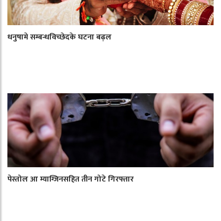
धनुषामे सम्बन्धविच्छेदके घटना बढ़ल
पेस्तोल आ म्याग्जिनसहित तीन गोटे गिरफ्तार