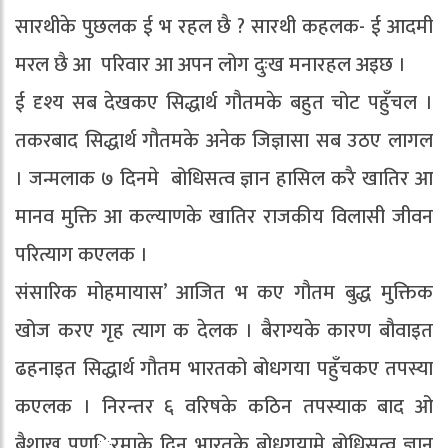
सारथीके पुछलक ई भ रहल छै ? सारथी कहलक- ई आदमी
मरल छै आ परिवार आ अपन लोग दुःख मनारहल अइछ ।
ई दृश्य सब देखकए सिद्धार्थ गौतमके बहुत चोट पहुँचल ।
तकरबाद सिद्धार्थ गौतमके अनेक जिज्ञासा सब उठए लागल
। जन्मलाक ७ दिनमे बोधिसत्व ज्ञान हासिल करै खातिर आ
मानव मुक्ति आ कल्याणके खातिर राजकीय विलासी जीवन
परित्याग कएलक ।
संसारिक मोहमायास’ आजित भ कए गौतम बुद्ध मुक्तिक
खोज करए गृह त्याग क देलक । बैराग्यके कारण बौवाइत
ढहनाइत सिद्धार्थ गौतम भारतको बोधगया पहुँचकए तपस्या
कएलक । निरन्तर ६ वरिषके कठिन तपस्याक बाद ओ
बैशाख पूणर्िमाके दिन भारतके बोधगयामे बोधिसत्व ज्ञान