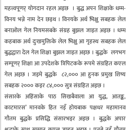
महत्त्वपूणर् योगदान रहल अइछ । बुद्ध अपन शिक्षाके धम्म-
विनय भन्ने नाम देन छइथ । विनयके अर्थ भिक्षु सबहक लेल
बनाओल गेल नियमसबके संग्रह बुझल जाइत अइछ । धम्म
कहबाक अर्थ दुःखमुक्तिके लेल भिक्षु आ गृहस्थ सबहक लेल
बुद्धद्वारा देल गेल शिक्षा बुझल जाइत अइछ । बुद्धके लगभग
सम्पूणर् शिक्षा आ उपदेशके त्रिपिटकके रूपमे संग्रहित कएल
गेल अइछ । जइमे बुद्धके ८२,००० आ हुनक प्रमुख शिष्य
सबहक २००० कइर ८४,००० सुत्र संग्रहित अइछ ।
संसारके अहिंसाके पाठ सिखबैवाला आ युद्ध, आतङ्क,
काटमारस’ मानवके हित नइँ होयबाक पक्षधर महामानव
गौतम बुद्धके प्रसिद्धि संसारभइर अइछ । बुद्धके अपार
श्रद्धाके साथ सम्मान कएल जाइत अइछ । एतबे नइँ गौतम