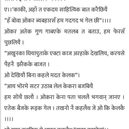
ए।।‘काकी, अहाँ त एकदम साहित्यिक बात करैछियै
“हँ बोवा ओकर ब्यबहारसँ हम गदगद भ गेल छी“।।।।
ओकर अतेक गुण गाबएके मतलब त बताउ, हम फेरसँ
पुछलियै ।
“अखुनका धियापुताके एक्टा काज अरहाके देखलिय, करयसे
पैहनै झरैकके बाजत ।
ओ देखियौ बिना कहले मदत केलक“।
“आय भोरमे सटर उठाब लेल केकरा बजबियै
हम सोचै छलौ । ओकरा केना पता चललै भगवान् जानए ।
एतेक बैजके रूइक गेल । तखनो नै कहलैथ जे ओ कि केलकै
।।।।