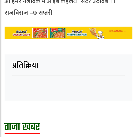
ओ हमर नजदिक मे आइब कहलैथ “सटर उठादेब“।।
राजविराज –७ सप्तरी
प्रतिक्रिया
ताजा खबर