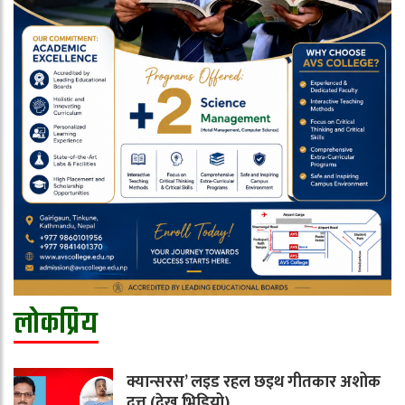
लोकप्रिय
क्यान्सरस’ लइड रहल छइथ गीतकार अशोक
दत्त (देखू भिडियो)