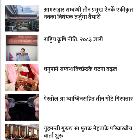
आमसञ्चार सम्बन्धी तीन प्रमुख ऐनकेँ एकीकृत
नवका विधेयक तर्जुमा तैयारी
राष्ट्रिय कृषि नीति, २०८३ जारी
धनुषामे सम्बन्धविच्छेदके घटना बढ़ल
पेस्तोल आ म्याग्जिनसहित तीन गोटे गिरफ्तार
गृहमन्त्री गुरुङ आ मृतक मेहताके परिवारबीच
वार्ता शुरू