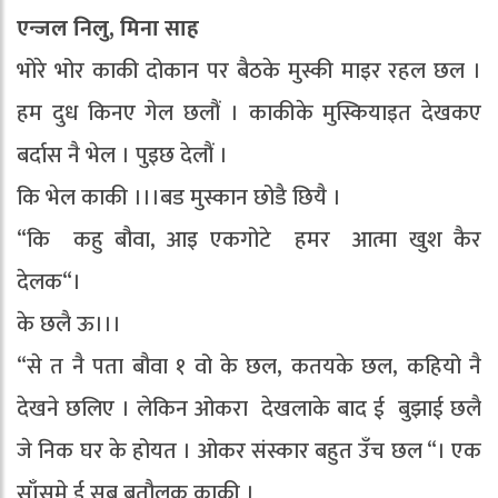
एन्जल निलु, मिना साह
भोरे भोर काकी दोकान पर बैठके मुस्की माइर रहल छल ।
हम दुध किनए गेल छलौं । काकीके मुस्कियाइत देखकए
बर्दास नै भेल । पुइछ देलौं ।
कि भेल काकी ।।।बड मुस्कान छोडै छियै ।
“कि कहु बौवा, आइ एकगोटे हमर आत्मा खुश कैर
देलक“।
के छलै ऊ।।।
“से त नै पता बौवा १ वो के छल, कतयके छल, कहियो नै
देखने छलिए । लेकिन ओकरा देखलाके बाद ई बुझाई छलै
जे निक घर के होयत । ओकर संस्कार बहुत उँच छल “। एक
साँसमे ई सब बतौलक काकी ।