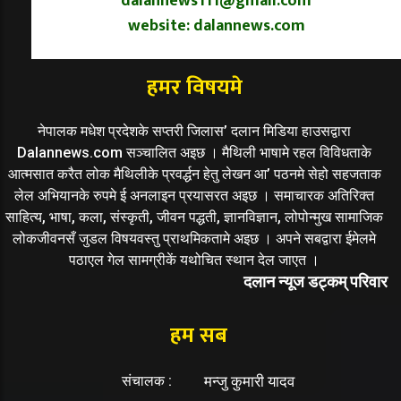
dalannews111@gmail.com
website: dalannews.com
हमर विषयमे
नेपालक मधेश प्रदेशके सप्तरी जिलास’ दलान मिडिया हाउसद्वारा
Dalannews.com सञ्चालित अइछ । मैथिली भाषामे रहल विविधताके
आत्मसात करैत लोक मैथिलीके प्रवर्द्धन हेतु लेखन आ’ पठनमे सेहो सहजताक
लेल अभियानके रुपमे ई अनलाइन प्रयासरत अइछ । समाचारक अतिरिक्त
साहित्य, भाषा, कला, संस्कृती, जीवन पद्धती, ज्ञानविज्ञान, लोपोन्मुख सामाजिक
लोकजीवनसँ जुडल विषयवस्तु प्राथमिकतामे अइछ । अपने सबद्वारा ईमेलमे
पठाएल गेल सामग्रीकें यथोचित स्थान देल जाएत ।
दलान न्यूज डट्कम् परिवार
हम सब
संचालक :
मन्जु कुमारी यादव