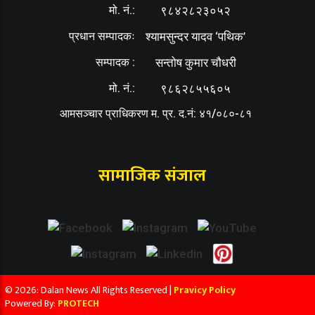
मो. नं.:
९८४२८२३०५२
प्रधान सम्पादकः
श्यामसुन्दर यादव ‘पथिक’
सम्पादक :
सन्तोष कुमार चौधरी
मो. नं.:
९८६२८५५६०५
आमसञ्चार प्राधिकरण म. प्र. द.नं: ४१/०८०-८१
सामाजिक संजाल
© 2026: Dalan News All Rights Reserved |
Pravicy Policy
Powered By:
PROTECH