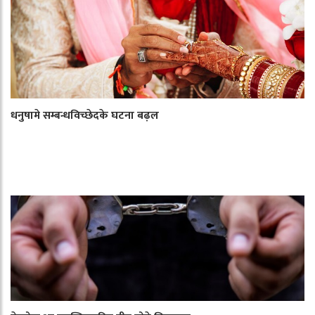
धनुषामे सम्बन्धविच्छेदके घटना बढ़ल