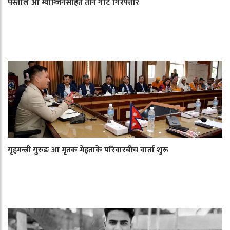
पेस्तोल आ म्याग्जिनसहित तीन गोटे गिरफ्तार
गृहमन्त्री गुरुङ आ मृतक मेहताके परिवारबीच वार्ता शुरू