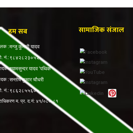
सामाजिक संजाल
हम सब
ालक :
मन्जु कुमारी यादव
ो. नं.:
९८४२८२३०५२
पादकः
श्यामसुन्दर यादव ‘पथिक’
ादक :
सन्तोष कुमार चौधरी
ो. नं.:
९८६२८५५६०५
राधिकरण म. प्र. द.नं: ४१/०८०-८१