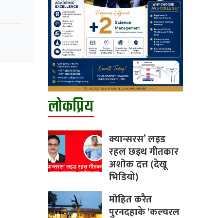
लोकप्रिय
क्यान्सरस’ लइड
रहल छइथ गीतकार
अशोक दत्त (देखू
भिडियो)
मोहित करैत
पुरनदहाके ‘कल्चरल