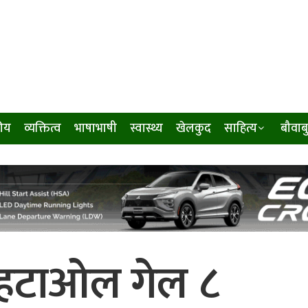
ीय
व्यक्तित्व
भाषाभाषी
स्वास्थ्य
खेलकुद
साहित्य
बौवाब
 हटाओल गेल ८