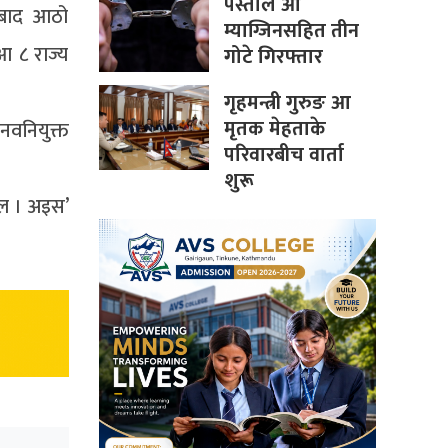
पेस्तोल आ
क बाद आठो
म्याग्जिनसहित तीन
 आ ८ राज्य
गोटे गिरफ्तार
गृहमन्त्री गुरुङ आ
मृतक मेहताके
नवनियुक्त
परिवारबीच वार्ता
शुरू
छल । अइस’