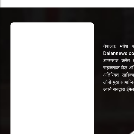
नेपालक मधेश प्
Dalannews.com 
आत्मसात करैत लो
सहजताक लेल अभि
अतिरिक्त साहित्य
लोपोन्मुख सामाज
अपने सबद्वारा ईम