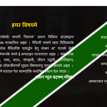
हमर विषयमे
रदेशके सप्तरी जिलास’ दलान मिडिया हाउसद्वारा
संच
सञ्चालित अइछ । मैथिली भाषामे रहल विविधताके
म
क मैथिलीके प्रवर्द्धन हेतु लेखन आ’ पठनमे सेहो
यानके रुपमे ई अनलाइन प्रयासरत अइछ । समाचारक
प्रधान सम्
, भाषा, कला, संस्कृती, जीवन पद्धती, ज्ञानविज्ञान,
सम्प
िक लोकजीवनसँ जुडल विषयवस्तु प्राथमिकतामे अइछ ।
ेलमे पठाएल गेल सामग्रीकें यथोचित स्थान देल जाएत ।
म
दलान न्यूज डट्कम् परिवार
आमसञ्चार प्