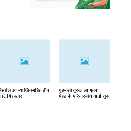
पेस्तोल आ म्याग्जिनसहित तीन
गृहमन्त्री गुरुङ आ मृतक
गोटे गिरफ्तार
मेहताके परिवारबीच वार्ता शुरू