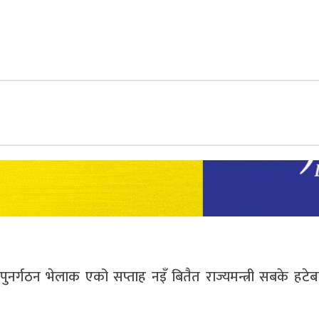
ुनर्गठन भेलाक एको सप्ताह नइँ बितैत राज्यमन्त्री सबके हटेब