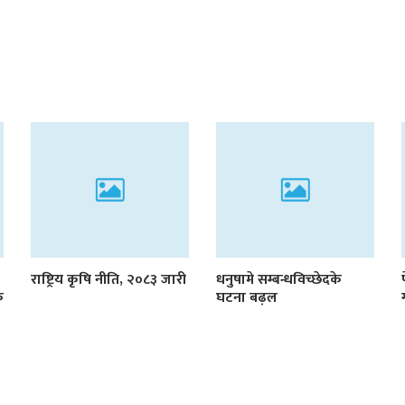
राष्ट्रिय कृषि नीति, २०८३ जारी
धनुषामे सम्बन्धविच्छेदके
क
घटना बढ़ल