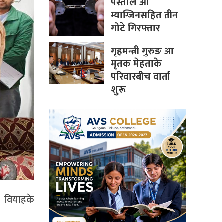
पेस्तोल आ
म्याग्जिनसहित तीन
गोटे गिरफ्तार
गृहमन्त्री गुरुङ आ
मृतक मेहताके
परिवारबीच वार्ता
शुरू
भ वियाहके