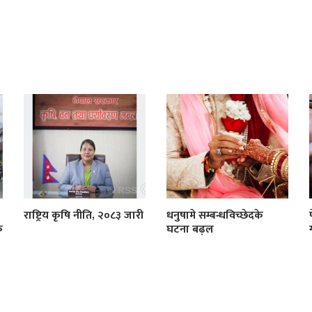
राष्ट्रिय कृषि नीति, २०८३ जारी
धनुषामे सम्बन्धविच्छेदके
क
घटना बढ़ल