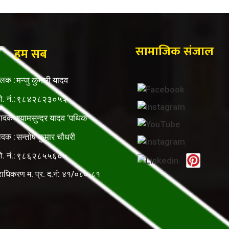
सामाजिक संजाल
हम सब
ालक :
मन्जु कुमारी यादव
ो. नं.:
९८४२८२३०५२
पादकः
श्यामसुन्दर यादव ‘पथिक’
ादक :
सन्तोष कुमार चौधरी
ो. नं.:
९८६२८५५६०५
राधिकरण म. प्र. द.नं: ४१/०८०-८१