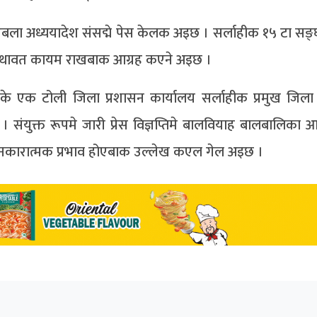
ला अध्ययादेश संसद्मे पेस केलक अइछ । सर्लाहीक १५ टा सङ्
ष यथावत कायम राखबाक आग्रह कएने अइछ ।
ृत्वके एक टोली जिला प्रशासन कार्यालय सर्लाहीक प्रमुख जिल
इछ । संयुक्त रूपमे जारी प्रेस विज्ञप्तिमे बालवियाह बालबालिक
कारात्मक प्रभाव होएबाक उल्लेख कएल गेल अइछ ।