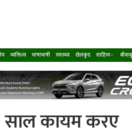
ीय
व्यक्तित्व
भाषाभाषी
स्वास्थ्य
खेलकुद
साहित्य
बौवाब
० साल कायम करए