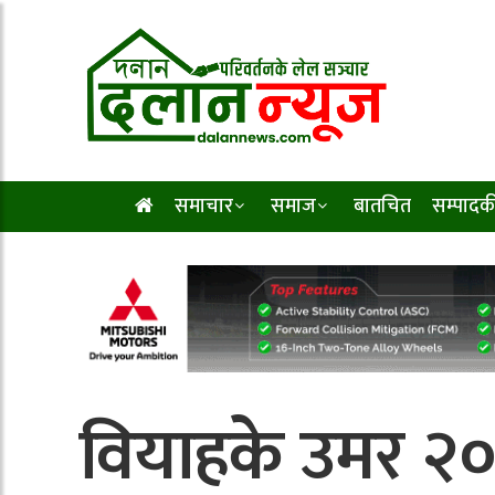
समाचार
समाज
बातचित
सम्पादक
वियाहके उमर २