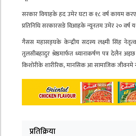
सरकार वियाहके हद उमेर घटा क १८ वर्ष कायम करएब
प्रतिनिधि सरकारसङे विआहके न्यूनतम उमेर २० वर्
गैसस महासङ्घके केन्द्रीय सदस्य लक्ष्मी सिंह नेत
तुलसीबहादुर श्रेष्ठमार्फत ध्यानाकर्षण पत्र देलैन अ
किशोरीके शारीरिक, मानसिक आ सामाजिक जीवनमे न
प्रतिक्रिया