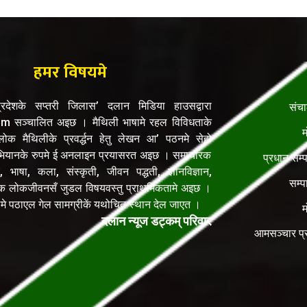
हमर विषयमे
रदेशके सप्तरी जिलास’ दलान मिडिया हाउसद्वारा
संच
सञ्चालित अइछ । मैथिली भाषामे रहल विविधताके
म
क मैथिलीके प्रवर्द्धन हेतु लेखन आ’ पठनमे सेहो
यानके रुपमे ई अनलाइन प्रयासरत अइछ । समाचारक
प्रधान सम्
, भाषा, कला, संस्कृती, जीवन पद्धती, ज्ञानविज्ञान,
सम्प
िक लोकजीवनसँ जुडल विषयवस्तु प्राथमिकतामे अइछ ।
ेलमे पठाएल गेल सामग्रीकें यथोचित स्थान देल जाएत ।
म
दलान न्यूज डट्कम् परिवार
आमसञ्चार प्