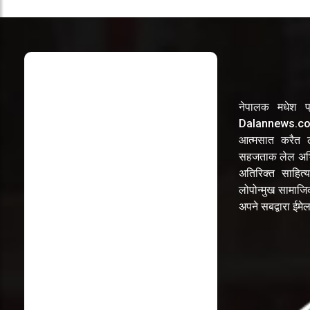
नेपालक मधेश प्
Dalannews.com 
आत्मसात करैत लो
सहजताक लेल अभि
अतिरिक्त साहित्य
लोपोन्मुख सामाज
अपने सबद्वारा ईम