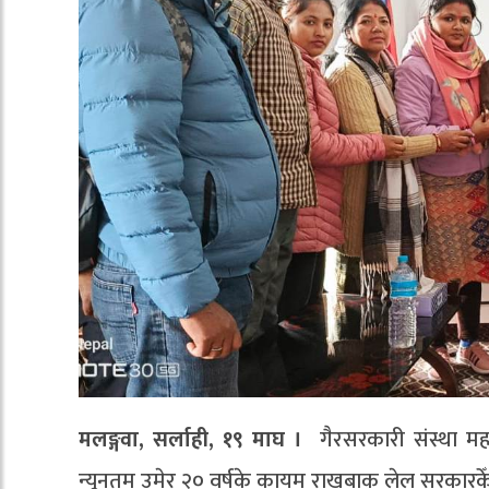
मलङ्गवा, सर्लाही, १९ माघ ।
गैरसरकारी संस्था मह
न्यूनतम उमेर २० वर्षके कायम राखबाक लेल सरकारक