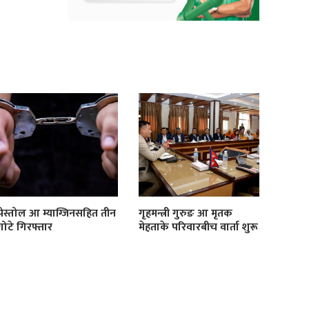
पेस्तोल आ म्याग्जिनसहित तीन
गृहमन्त्री गुरुङ आ मृतक
गोटे गिरफ्तार
मेहताके परिवारबीच वार्ता शुरू