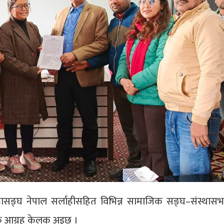
ासङ्घ नेपाल सर्लाहीसहित विभिन्न सामाजिक सङ्घ–संस्थास
ेँ आग्रह केलक अइछ ।