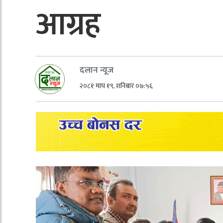
आग्रह
दलान न्यूज
२०८१ माघ १९, शनिबार ०७:५६