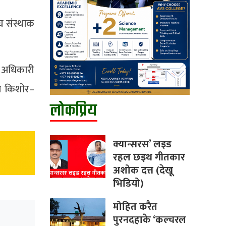
घ संस्थाक
ा अधिकारी
ा आ किशोर–
लोकप्रिय
क्यान्सरस’ लइड
रहल छइथ गीतकार
अशोक दत्त (देखू
भिडियो)
मोहित करैत
पुरनदहाके ‘कल्चरल