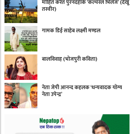
मोहित करैत पुरनदहाके ‘कल्चरल भिलेज’ (देखू
तस्वीर)
गामक डिई साहेब लक्ष्मी मण्डल
बालविवाह (भोजपुरी कविता)
नेता जेपी आनन्द कहलक ‘धन्यवादक योग्य
नेता उपेन्द्र’