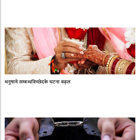
धनुषामे सम्बन्धविच्छेदके घटना बढ़ल