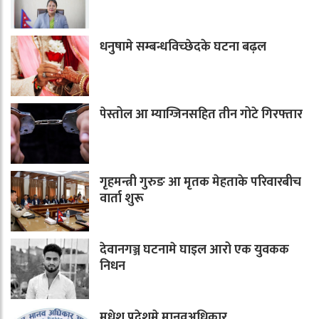
धनुषामे सम्बन्धविच्छेदके घटना बढ़ल
पेस्तोल आ म्याग्जिनसहित तीन गोटे गिरफ्तार
गृहमन्त्री गुरुङ आ मृतक मेहताके परिवारबीच
वार्ता शुरू
देवानगञ्ज घटनामे घाइल आरो एक युवकक
निधन
मधेश प्रदेशमे मानवअधिकार