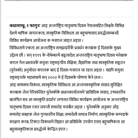
काठमाण्डू, ९ फागुनः
आइ अन्तर्राष्ट्रिय मातृभाषा दिवस नेपालसहित विश्वके विभिन्न
देशमे भाषिक जागरुकता, संस्कृतिक विविधता आ बहुभाषावाद प्रवर्द्धनसम्बन्धी
विविध कार्यक्रम आयोजना क मनाएल जाइत अइछ ।
विविधतामे एकता आ अन्तर्राष्ट्रिय समझदारीकेँ प्रवर्धन करबाक ई दिवसके मुख्य
उद्देश्य छी । सन् १९९९ के नोभेम्बरमे बङ्गलादेश अन्तरराष्ट्रिय मातृभाषा दिवस मनेबाक
कएल गेल प्रस्तावकेँ संयुक्त राष्ट्रसङ्घीय शैक्षिक, वैज्ञानिक तथा सांस्कृतिक सङ्गठन
(युनेस्को) अनुमोदन कएलक बाद ई दिवस मनाएल जा रहल अइछ । यद्यपि संयुक्त
राष्ट्रसङ्घके महासभामे सन् २००२ मे ई दिवसके घोषणा केने छल ।
आइ भाषासभ विकाश, सांस्कृतिक विविधता आ अन्तरसांस्कृतिक संवाद सुनिश्चित
करबाक लेल पेरिसस्थित युनेस्कोके प्रधानकार्यालयमे ‘प्राविधिक संवाद, उच्चस्तरीय
बातचित सत्र आ सांस्कृति प्रदर्शन’ लगायत विविध कार्यक्रम आयोजना क अन्तरराष्ट्रिय
मातृभाषा दिवस रजत जयन्ती समारोह मनाबैत अइछ । युनेस्कोके अनुसार ओइ
समारोह सबहक लेल गुणस्तरीय शिक्षा, समावेशी समाज निर्माण, सांस्कृतिक सम्पदाके
संरक्षण करब, टिकाउ विकाशमे विज्ञान आ प्रविधिके उपयोग एवम् बहुभाषिकता आ
बहुसांस्कृतिकता प्रवर्द्धनमे केन्द्रित हएत ।