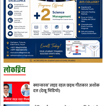
लोकप्रिय
क्यान्सरस’ लइड रहल छइथ गीतकार अशोक
दत्त (देखू भिडियो)