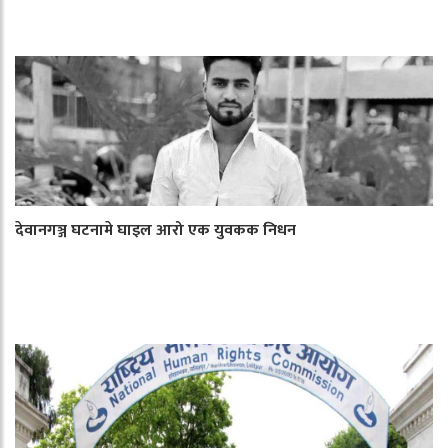
देवानगञ्ज घटनामे घाइल आरो एक युवकक निधन