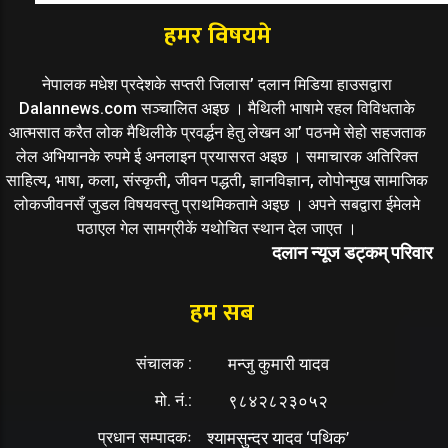
हमर विषयमे
नेपालक मधेश प्रदेशके सप्तरी जिलास’ दलान मिडिया हाउसद्वारा
Dalannews.com सञ्चालित अइछ । मैथिली भाषामे रहल विविधताके
आत्मसात करैत लोक मैथिलीके प्रवर्द्धन हेतु लेखन आ’ पठनमे सेहो सहजताक
लेल अभियानके रुपमे ई अनलाइन प्रयासरत अइछ । समाचारक अतिरिक्त
साहित्य, भाषा, कला, संस्कृती, जीवन पद्धती, ज्ञानविज्ञान, लोपोन्मुख सामाजिक
लोकजीवनसँ जुडल विषयवस्तु प्राथमिकतामे अइछ । अपने सबद्वारा ईमेलमे
पठाएल गेल सामग्रीकें यथोचित स्थान देल जाएत ।
दलान न्यूज डट्कम् परिवार
हम सब
संचालक :
मन्जु कुमारी यादव
मो. नं.:
९८४२८२३०५२
प्रधान सम्पादकः
श्यामसुन्दर यादव ‘पथिक’