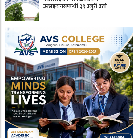
उल्लङ्घनसम्बन्धी ३९ उजुरी दर्ता