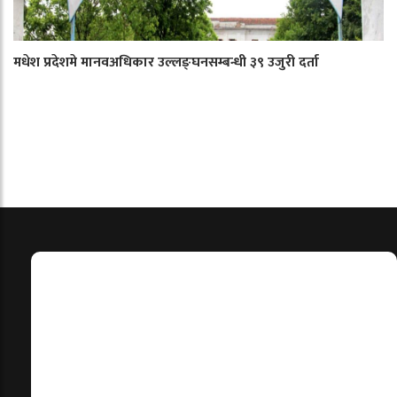
मधेश प्रदेशमे मानवअधिकार उल्लङ्घनसम्बन्धी ३९ उजुरी दर्ता