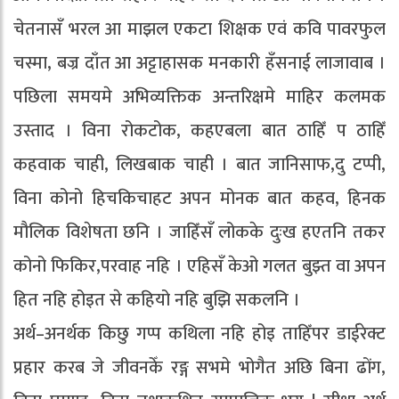
चेतनासँ भरल आ माझल एकटा शिक्षक एवं कवि पावरफुल
चस्मा, बज्र दाँत आ अट्टाहासक मनकारी हँसनाई लाजावाब ।
पछिला समयमे अभिव्यक्तिक अन्तरिक्षमे माहिर कलमक
उस्ताद । विना रोकटोक, कहएबला बात ठाहिँ प ठाहिँ
कहवाक चाही, लिखबाक चाही । बात जानिसाफ,दु टप्पी,
विना कोनो हिचकिचाहट अपन मोनक बात कहव, हिनक
मौलिक विशेषता छनि । जाहिँसँ लोकके दुःख हएतनि तकर
कोनो फिकिर,परवाह नहि । एहिसँ केओ गलत बुझ्त वा अपन
हित नहि होइत से कहियो नहि बुझि सकलनि ।
अर्थ–अनर्थक किछु गप्प कथिला नहि होइ ताहिँपर डाईरेक्ट
प्रहार करब जे जीवनकेँ रङ्ग सभमे भोगैत अछि बिना ढोंग,