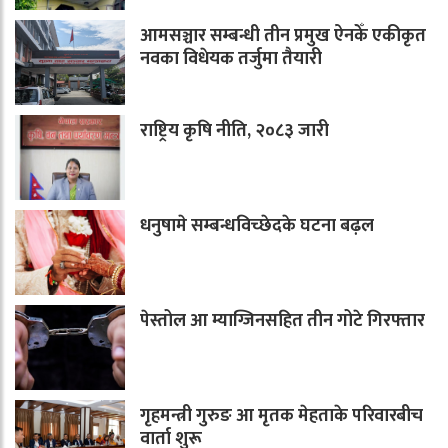
आमसञ्चार सम्बन्धी तीन प्रमुख ऐनकेँ एकीकृत
नवका विधेयक तर्जुमा तैयारी
राष्ट्रिय कृषि नीति, २०८३ जारी
धनुषामे सम्बन्धविच्छेदके घटना बढ़ल
पेस्तोल आ म्याग्जिनसहित तीन गोटे गिरफ्तार
गृहमन्त्री गुरुङ आ मृतक मेहताके परिवारबीच
वार्ता शुरू