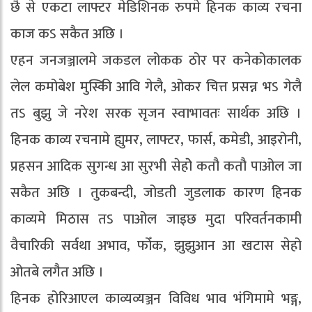
छै से एकटा लाफ्टर मेडिशिनक रुपमे हिनक काव्य रचना
काज कऽ सकैत अछि ।
एहन जनजञ्जालमे जकडल लोकक ठोर पर कनेकोकालक
लेल कमोबेश मुस्किी आवि गेलै, ओकर चित्त प्रसन्न भऽ गेलै
तऽ बुझु जे नरेश सरक सृजन स्वाभावतः सार्थक अछि ।
हिनक काव्य रचनामे ह्युमर, लाफ्टर, फार्स, कमेडी, आइरोनी,
प्रहसन आदिक सुगन्ध आ सुरभी सेहोे कतौ कतौ पाओल जा
सकैत अछि । तुकबन्दी, जोडती जुडलाक कारण हिनक
काव्यमे मिठास तऽ पाओल जाइछ मुदा परिवर्तनकामी
वैचारिकी सर्वथा अभाव, फोँक, झुझुआन आ खटास सेहो
ओतबे लगैत अछि ।
हिनक होरिआएल काव्यव्यञ्जन विविध भाव भंंगिमामे भङ्ग,