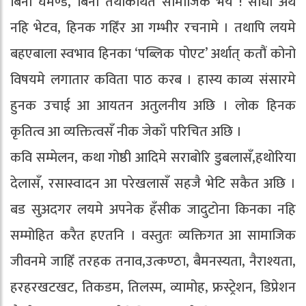
बिना घमण्ड, बिना तथाकथित सामाजिक भय ! सीधा अर्थ
नहि भेटव, हिनक गहिँर आ गम्भीर रचनामे । तथापि लयमे
बहएबाला स्वभाव हिनका ‘पब्लिक पोएट’ अर्थात् कतौं कोनो
विषयमे लगातार कविता पाठ करब । हास्य काव्य संसारमे
हुनक उचाई आ आयतन अतुलनीय अछि । लोक हिनक
कृतित्व आ व्यक्तित्वसँ नीक जेकाँ परिचित अछि ।
कवि सम्मेलन, कथा गोष्ठी आदिमे सराबोरि डुबलासँ,हथोरिया
देलासँ, रसास्वादन आ परेखलासँ सहजै भेटि सकैत अछि ।
बड सुअदगर लयमे अपनेक हँसीक जादुटोना किनका नहि
सम्मोहित करैत हएतनि । वस्तुतः व्यक्तिगत आ सामाजिक
जीवनमे जाहिँ तरहक तनाव,उत्कण्ठा, बैमनस्यता, नैराश्यता,
हरहरखटखट, तिकडम, तिलस्म, व्यामोह, फ्रस्ट्रेशन, डिप्रेशन