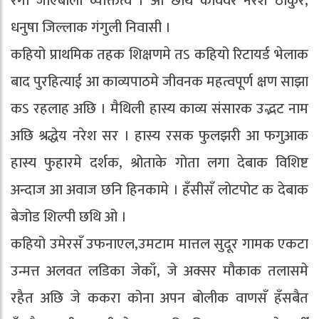
रंगा जाएबाला व्यक्तित्व । ओ छथि कविवर नरेश ठाकुर,
धनुषा जिल्लाक गंगुली निवासी ।
कहियो प्राथमिक तहक शिक्षणमे तऽ कहियो रिटायर्ड भेलाक
बाद पुरहित्याई आ काव्यपाठमे जीवनक महत्वपूर्ण क्षण साझा
कऽ रहलाह अछि । मैथिली हास्य काव्य संसारक उद्भट नाम
अछि श्रद्धेय नरेश सर । हास्य रसक फुलझरी आ फगुआक
हास्य फुहारमे दर्शक, श्रोताके गोता लगा देबाक विशिष्ट
अन्दाज आ अवाज छनि हिनकामे । हँसीसँ लोटपोट क देबाक
बेजोड शिल्पी छथि ओ ।
कहियो उमेरसँ उफनाएल,उमटाम मात्तल सुदूर गामक एकटा
उन्मत्त अलवत लडिका जेकाँ, जे अक्सर मौकाक तलासमे
रहैत अछि जे ककरा कोना अपन बोलीक वाणसँ हँसबैत