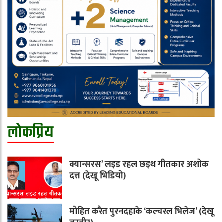
लोकप्रिय
क्यान्सरस’ लइड रहल छइथ गीतकार अशोक
दत्त (देखू भिडियो)
मोहित करैत पुरनदहाके ‘कल्चरल भिलेज’ (देखू