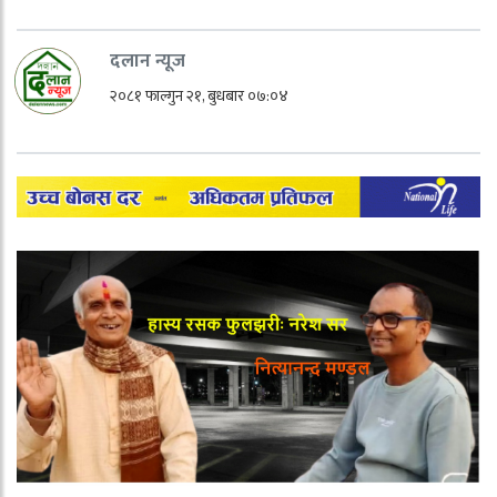
दलान न्यूज
२०८१ फाल्गुन २१, बुधबार ०७:०४