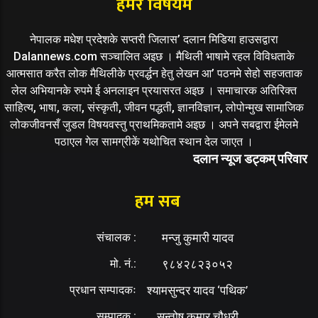
हमर विषयमे
नेपालक मधेश प्रदेशके सप्तरी जिलास’ दलान मिडिया हाउसद्वारा
Dalannews.com सञ्चालित अइछ । मैथिली भाषामे रहल विविधताके
आत्मसात करैत लोक मैथिलीके प्रवर्द्धन हेतु लेखन आ’ पठनमे सेहो सहजताक
लेल अभियानके रुपमे ई अनलाइन प्रयासरत अइछ । समाचारक अतिरिक्त
साहित्य, भाषा, कला, संस्कृती, जीवन पद्धती, ज्ञानविज्ञान, लोपोन्मुख सामाजिक
लोकजीवनसँ जुडल विषयवस्तु प्राथमिकतामे अइछ । अपने सबद्वारा ईमेलमे
पठाएल गेल सामग्रीकें यथोचित स्थान देल जाएत ।
दलान न्यूज डट्कम् परिवार
हम सब
संचालक :
मन्जु कुमारी यादव
मो. नं.:
९८४२८२३०५२
प्रधान सम्पादकः
श्यामसुन्दर यादव ‘पथिक’
सम्पादक :
सन्तोष कुमार चौधरी