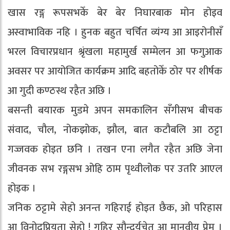
खास रङ्ग रूपसभकेँ बेर बेर निघारबाक मोन होइव
अस्वाभाविक नहि । हुनक बहुत चर्चित व्यंग्य आ आइरोनीसँ
भरल विचारप्रधान श्रृंखला महामुर्ख सम्मेलन आ फगुआक
अवसर पर आयोजित कार्यक्रम आदि बहतोकेँ ठोर पर शीर्षक
आ गुदी कण्ठस्थ रहैत अछि ।
बसन्ती बयारक मुडमे अपन समकालिन सँगीसभ बीचक
संवाद, चौल, नोकझोक, झौल, बात कटौबलि आ ठट्टा
गज्जवक होइत छनि । तखन एना लगैत रहैत अछि जेना
जीवनक सभ रङ्गसभ ओहि ठाम पृथ्वीलोक पर उतरि आएल
होइक ।
जनिक ठट्टामे सेहो अनन्त गहिराई होइत छैक, ओ परिहास
आ विनोदप्रियता सेहो ! गहिर सौन्दर्यचेत आ मानवीय प्रेम ।