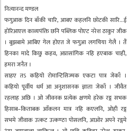
नित्यानन्द मण्डल
फगुआक दिन बाँकी चारि, आबए कहलनि छोटकी सारि…ई
होरिआएल काव्यपंक्ति छनि पब्लिक पोएट नरेश ठाकुर जीक
। बुझबामे आबिए गेल होएत जे फगुआ लगचिया गेलै । तैं
हिनका मादे किछु कहव, अप्रासांगिक नहि हएबाक चाही,
हमरा जनैत ।
साहए तऽ कहियो रोमान्टिसिज्मक एकटा पात्र जेकाँ ।
कहियो पूर्वीय धर्म आ अनुशासनक ज्ञाता जेकाँ । जीवैत
रहलाह अछि । ओ जीवनक प्रत्येक क्षणमे हरेक रङ्ग सभक
हिसाब–किताबक आँकलन मात्र नहि कएलनि, ओही रङ्ग
सभमे जीवाक उत्कट उत्कण्ठा पोसलनि, आओर अपने रङ्गमे