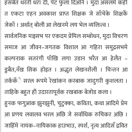
हँसबैत धरती धरा दी, पेट फुला दिअनि । मुदा असलमे कहीँ
त एकटा एहन अवकाश प्राप्त शिक्षक जे साँचेके शिक्षकेँ
जेकाँ । अर्थात् बोली आ लेखनमे लय भेल व्यक्तित्व ।
सार्वजनिक मञ्चसभ पर एकदम प्रेमिल सम्बोधन, मुदा विचरण
समाज आ जीवन–जगतक विशाल आ गहिरा समुद्रसभमे
कल्पनाक सतरंगी पाँखि लगा उडान भरैत आ हेलैत –
डुबैत,नँख सिक होइत । अद्भुत लेखनशैली । चिन्तन आ
तर्ककँे सरल रूपमे रेखांकन करबाक जादुगरी कुशलता ।
ताहिके बहुत ही उदारतापूर्वक रखबाक बेजोड कला ।
हुनक फगुआक झुनझुनी, चुटुक्का, कविता, कथा आदिमे प्रेम
आ प्रणय लवालव भरल अछि जे सर्वाधिक रुचिकर अछि ।
जाहिँमे नायक–नायिकाक हाउभाउ, स्पर्श, नृत्य आदिसँ द्रवित