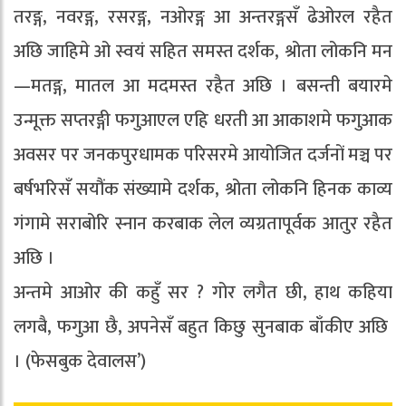
तरङ्ग, नवरङ्ग, रसरङ्ग, नओरङ्ग आ अन्तरङ्गसँ ढेओरल रहैत
अछि जाहिमे ओ स्वयं सहित समस्त दर्शक, श्रोता लोकनि मन
—मतङ्ग, मातल आ मदमस्त रहैत अछि । बसन्ती बयारमे
उन्मूक्त सप्तरङ्गी फगुआएल एहि धरती आ आकाशमे फगुआक
अवसर पर जनकपुरधामक परिसरमे आयोजित दर्जनों मञ्च पर
बर्षभरिसँ सयौंक संख्यामे दर्शक, श्रोता लोकनि हिनक काव्य
गंगामे सराबोरि स्नान करबाक लेल व्यग्रतापूर्वक आतुर रहैत
अछि ।
अन्तमे आओर की कहुँ सर ? गोर लगैत छी, हाथ कहिया
लगबै, फगुआ छै, अपनेसँ बहुत किछु सुनबाक बाँकीए अछि
। (फेसबुक देवालस’)