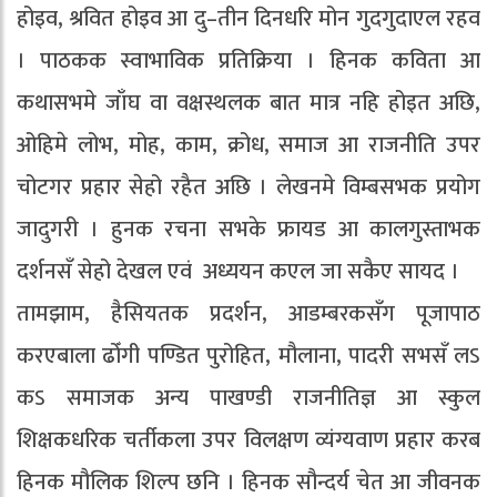
होइव, श्रवित होइव आ दु–तीन दिनधरि मोन गुदगुदाएल रहव
। पाठकक स्वाभाविक प्रतिक्रिया । हिनक कविता आ
कथासभमे जाँघ वा वक्षस्थलक बात मात्र नहि होइत अछि,
ओहिमे लोभ, मोह, काम, क्रोध, समाज आ राजनीति उपर
चोटगर प्रहार सेहो रहैत अछि । लेखनमे विम्बसभक प्रयोग
जादुगरी । हुनक रचना सभके फ्रायड आ कालगुस्ताभक
दर्शनसँ सेहो देखल एवं अध्ययन कएल जा सकैए सायद ।
तामझाम, हैसियतक प्रदर्शन, आडम्बरकसँग पूजापाठ
करएबाला ढोँगी पण्डित पुरोहित, मौलाना, पादरी सभसँ लऽ
कऽ समाजक अन्य पाखण्डी राजनीतिज्ञ आ स्कुल
शिक्षकधरिक चर्तीकला उपर विलक्षण व्यंग्यवाण प्रहार करब
हिनक मौलिक शिल्प छनि । हिनक सौन्दर्य चेत आ जीवनक