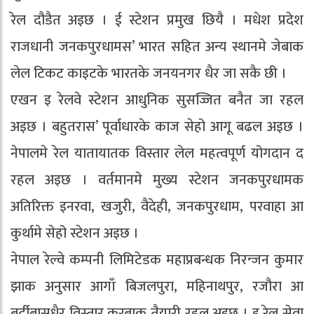
रेल दौडैत अइछ । ई स्टेशन प्रमुख छियै । मधेश प्रदेश
राजधानी जनकपुरधामस’ भारत सहित अन्य स्थानमे जेबाक
लेल टिकट काइटके भारतके जनयनगर धैर जा सकै छी ।
एखन इ रेलवे स्टेशन आधुनिक सुसज्जित बनैत जा रहल
अइछ । बहुतरास’ पूर्वाधारके काज सेहो आगू बढल अइछ ।
नेपालमे रेल यातायातक विस्तार लेल महत्वपूर्ण योगदान द
रहल अइछ । वर्तमानमे मुख्य स्टेशन जनकपुरधामक
अतिरिक्त इनरवा, खजुरी, वैदेही, जनकपुरधाम, परवाहा आ
कुर्थामे सेहो स्टेशन अइछ ।
नेपाल रेल्वे कम्पनी लिमिटेडक महाप्रबन्धक निरन्जन कुमार
झाक अनुसार आगाँ बिजलपुरा, महिनाथपुर, रजौरा आ
बर्दीबासधैर विस्तार करबाक तैयारी रहल अइछ । इ रेल सेवा