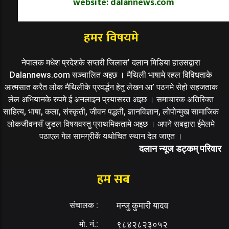
website: dalannews.com
हमर विषयमे
नेपालक मधेश प्रदेशके सप्तरी जिलास’ दलान मिडिया हाउसद्वारा
Dalannews.com सञ्चालित अइछ । मैथिली भाषामे रहल विविधताके
आत्मसात करैत लोक मैथिलीके प्रवर्द्धन हेतु लेखन आ’ पठनमे सेहो सहजताक
लेल अभियानके रुपमे ई अनलाइन प्रयासरत अइछ । समाचारक अतिरिक्त
साहित्य, भाषा, कला, संस्कृती, जीवन पद्धती, ज्ञानविज्ञान, लोपोन्मुख सामाजिक
लोकजीवनसँ जुडल विषयवस्तु प्राथमिकतामे अइछ । अपने सबद्वारा ईमेलमे
पठाएल गेल सामग्रीकें यथोचित स्थान देल जाएत ।
दलान न्यूज डट्कम् परिवार
हम सब
संचालक :
मन्जु कुमारी यादव
मो. नं.:
९८४२८२३०५२