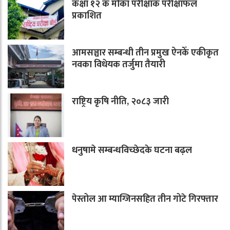
कक्षा १२ क मौका परीक्षाक परीक्षाफल
प्रकाशित
आमसञ्चार सम्बन्धी तीन प्रमुख ऐनकेँ एकीकृत
नवका विधेयक तर्जुमा तैयारी
राष्ट्रिय कृषि नीति, २०८३ जारी
धनुषामे सम्बन्धविच्छेदके घटना बढ़ल
पेस्तोल आ म्याग्जिनसहित तीन गोटे गिरफ्तार