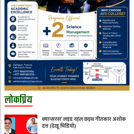
लोकप्रिय
क्यान्सरस’ लइड रहल छइथ गीतकार अशोक
दत्त (देखू भिडियो)