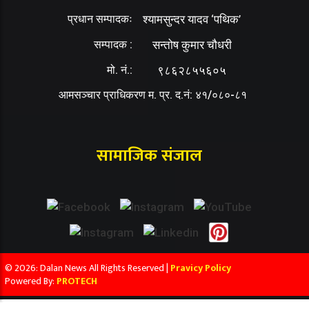
प्रधान सम्पादकः
श्यामसुन्दर यादव ‘पथिक’
सम्पादक :
सन्तोष कुमार चौधरी
मो. नं.:
९८६२८५५६०५
आमसञ्चार प्राधिकरण म. प्र. द.नं: ४१/०८०-८१
सामाजिक संजाल
© 2026: Dalan News All Rights Reserved |
Pravicy Policy
Powered By:
PROTECH