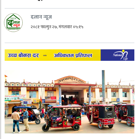
दलान न्यूज
२०८१ फाल्गुन २७, मंगलवार ०५:१५