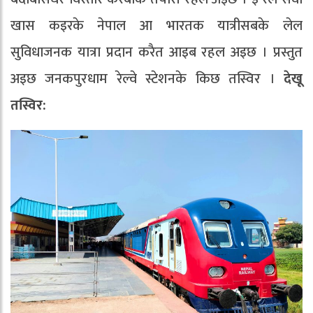
खास कइरके नेपाल आ भारतक यात्रीसबके लेल
सुविधाजनक यात्रा प्रदान करैत आइब रहल अइछ । प्रस्तुत
अइछ जनकपुरधाम रेल्वे स्टेशनके किछ तस्विर ।
देखू
तस्विर: