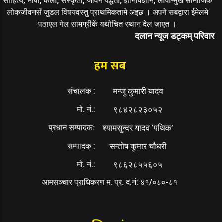
साहित्य, भाषा, कला, संस्कृती, जीवन पद्धती, ज्ञानविज्ञान, लोपोन्मुख सामाजिक
लोकजीवनसँ जुडल विषयवस्तु प्राथमिकतामे अइछ । अपने सबद्वारा ईमेलमे
पठाएल गेल सामग्रीकें यथोचित स्थान देल जाएत ।
दलान न्यूज डट्कम् परिवार
हम सब
संचालक :
मन्जु कुमारी यादव
मो. नं.:
९८४२८२३०५२
प्रधान सम्पादकः
श्यामसुन्दर यादव ‘पथिक’
सम्पादक :
सन्तोष कुमार चौधरी
मो. नं.:
९८६२८५५६०५
आमसञ्चार प्राधिकरण म. प्र. द.नं: ४१/०८०-८१