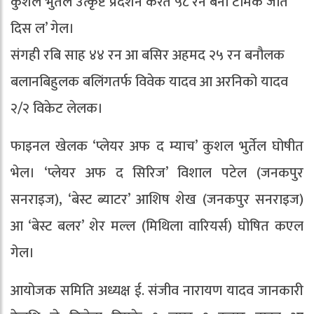
कुशल भुर्तेल उत्कृष्ट प्रदर्शन करैत ५८ रन बना टीमके जीत
दिस ल’ गेल।
संगही रबि साह ४४ रन आ बसिर अहमद २५ रन बनौलक
बलानबिहुलक बलिंगतर्फ विवेक यादव आ अरनिको यादव
२/२ विकेट लेलक।
फाइनल खेलक ‘प्लेयर अफ द म्याच’ कुशल भुर्तेल घोषीत
भेल। ‘प्लेयर अफ द सिरिज’ विशाल पटेल (जनकपुर
सनराइज), ‘बेस्ट ब्याटर’ आशिष शेख (जनकपुर सनराइज)
आ ‘बेस्ट बलर’ शेर मल्ल (मिथिला वारियर्स) घोषित कएल
गेल।
आयोजक समिति अध्यक्ष ई. संजीव नारायण यादव जानकारी