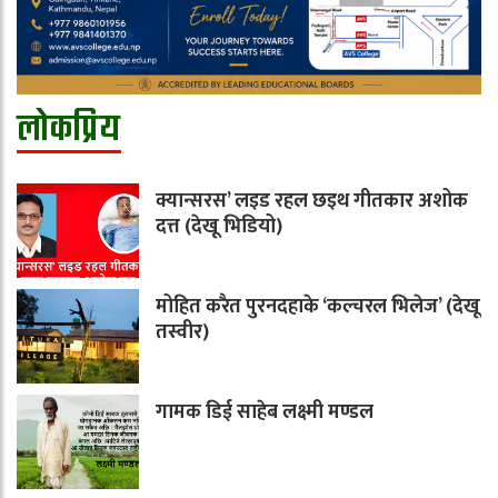
लोकप्रिय
क्यान्सरस’ लइड रहल छइथ गीतकार अशोक
दत्त (देखू भिडियो)
मोहित करैत पुरनदहाके ‘कल्चरल भिलेज’ (देखू
तस्वीर)
गामक डिई साहेब लक्ष्मी मण्डल