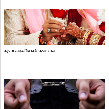
धनुषामे सम्बन्धविच्छेदके घटना बढ़ल