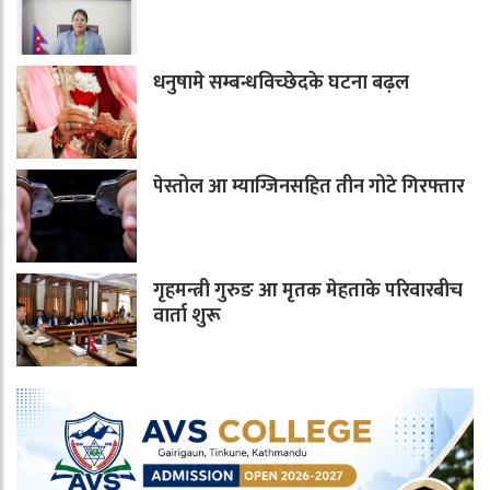
धनुषामे सम्बन्धविच्छेदके घटना बढ़ल
पेस्तोल आ म्याग्जिनसहित तीन गोटे गिरफ्तार
गृहमन्त्री गुरुङ आ मृतक मेहताके परिवारबीच
वार्ता शुरू