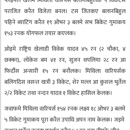
फाइनल खेलमे मिथिला वारियर्स बलानबिहुलके ५ विकेटसँ
पराजित करैत विजेता बनल। टस जितकए बलानबिहुल
पहिने ब्याटिंग करैत १९ ओभर ३ बलमे सभ बिकेट गुमाकय
१५३ रनक योगफल तयार कएलक।
ओइमे राष्ट्रिय खेलाडी विवेक यादव ४५ रन (२ चौका, ४
छक्का), लोकेश बम ४१ रन, सुजन थपलिया २८ रन आ
फिर्दौस अन्सारी १५ रन बनौलक। मिथिला वारियर्सक
बलिंगदिस वसन्त खत्री ३ विकेट, शेर मल्ल आ कुशल भुर्तेल
२/२ विकेट तथा नन्दन यादव १ विकेट हासिल केलक।
जवाफमे मिथिला वारियर्स १५४ रनक लक्ष्य १८ ओभर ३ बलमे
५ विकेट गुमाकय पूरा करैत उपाधि अपन नाम केलक। जइमे