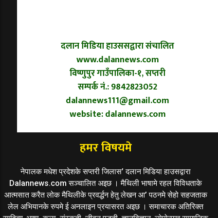
दलान मिडिया हाउससद्वारा संचालित
www.dalannews.com
विष्णुपुर गाउँपालिका-१, सप्तरी
सम्पर्क नं.: 9842823052
dalannews111@gmail.com
website: dalannews.com
हमर विषयमे
नेपालक मधेश प्रदेशके सप्तरी जिलास’ दलान मिडिया हाउसद्वारा
Dalannews.com सञ्चालित अइछ । मैथिली भाषामे रहल विविधताके
आत्मसात करैत लोक मैथिलीके प्रवर्द्धन हेतु लेखन आ’ पठनमे सेहो सहजताक
लेल अभियानके रुपमे ई अनलाइन प्रयासरत अइछ । समाचारक अतिरिक्त