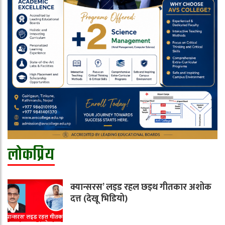
लोकप्रिय
क्यान्सरस’ लइड रहल छइथ गीतकार अशोक
दत्त (देखू भिडियो)