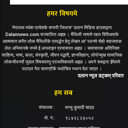
हमर विषयमे
नेपालक मधेश प्रदेशके सप्तरी जिलास’ दलान मिडिया हाउसद्वारा
Dalannews.com सञ्चालित अइछ । मैथिली भाषामे रहल विविधताके
आत्मसात करैत लोक मैथिलीके प्रवर्द्धन हेतु लेखन आ’ पठनमे सेहो सहजताक
लेल अभियानके रुपमे ई अनलाइन प्रयासरत अइछ । समाचारक अतिरिक्त
साहित्य, भाषा, कला, संस्कृती, जीवन पद्धती, ज्ञानविज्ञान, लोपोन्मुख सामाजिक
लोकजीवनसँ जुडल विषयवस्तु प्राथमिकतामे अइछ । अपने सबद्वारा ईमेलमे
पठाएल गेल सामग्रीकें यथोचित स्थान देल जाएत ।
दलान न्यूज डट्कम् परिवार
हम सब
संचालक :
मन्जु कुमारी यादव
मो. नं.:
९८४२८२३०५२