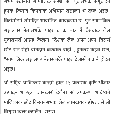
सभमे स्थानीय सामाजिक संस्था आ युवासभक अगुवाइमे
हुनक किताब किनबाक अभियान सञ्चालन भ रहल अइछ।
विर्तामोडमे सोमदिन आयोजित कार्यक्रममे डा. पुन सामाजिक
सञ्जालपर नेतासभकेँ गाइर द क मात्र नै बैसबाक लेल
युवासभसँ आग्रह केलैन। “देशक लेल अपन-अपन दिससँ
छोट सन सेहो योगदान करबाक चाही”, हुनकर कहब छल,
“सामाजिक सञ्जालपर नेतासभकेँ गाइर देलासँ मात्र नै होइत
अइछ।”
ओ राष्ट्रिय आविष्कार केन्द्रमे हाल १५ प्रकारक कृषि औजार
उत्पादन भ रहल जानकारी देलैन। ओ उपकरण भविष्यमे
पालिकाक छोट किसानसभक लेल लाभदायक होएत, से ओ
विश्वास व्यक्त कएलैन। रासस