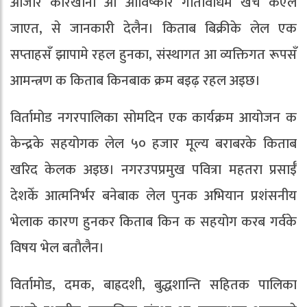
औजार कारखाना आ आविष्कार गतिविधिमे खर्च कएल
जाएत, से जानकारी देलैन। किताब बिक्रीके लेल एक
सप्ताहसँ झापामे रहल हुनका, संस्थागत आ व्यक्तिगत रूपसँ
आमन्त्रण क किताब किनबाक क्रम बइढ़ रहल अइछ।
विर्तामोड नगरपालिका सोमदिन एक कार्यक्रम आयोजन क
केन्द्रके सहयोगक लेल ५० हजार मूल्य बराबरके किताब
खरिद केलक अइछ। नगरउपप्रमुख पवित्रा महतरा प्रसाईँ
देशकेँ आत्मनिर्भर बनेबाक लेल पुनक अभियान प्रशंसनीय
भेलाक कारण हुनकर किताब किन क सहयोग करब गर्वके
विषय भेल बताैलैन।
विर्तामोड, दमक, बाह्रदशी, बुद्धशान्ति सहितक पालिका