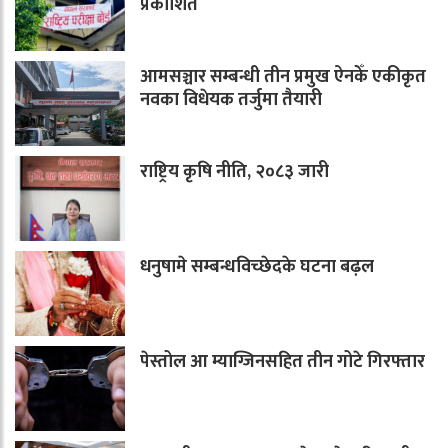
प्रकाशित
आमसञ्चार सम्बन्धी तीन प्रमुख ऐनकेँ एकीकृत
नवका विधेयक तर्जुमा तैयारी
राष्ट्रिय कृषि नीति, २०८३ जारी
धनुषामे सम्बन्धविच्छेदके घटना बढ़ल
पेस्तोल आ म्याग्जिनसहित तीन गोटे गिरफ्तार