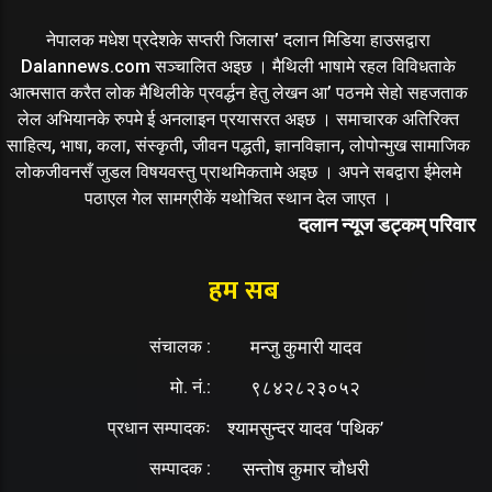
नेपालक मधेश प्रदेशके सप्तरी जिलास’ दलान मिडिया हाउसद्वारा
Dalannews.com सञ्चालित अइछ । मैथिली भाषामे रहल विविधताके
आत्मसात करैत लोक मैथिलीके प्रवर्द्धन हेतु लेखन आ’ पठनमे सेहो सहजताक
लेल अभियानके रुपमे ई अनलाइन प्रयासरत अइछ । समाचारक अतिरिक्त
साहित्य, भाषा, कला, संस्कृती, जीवन पद्धती, ज्ञानविज्ञान, लोपोन्मुख सामाजिक
लोकजीवनसँ जुडल विषयवस्तु प्राथमिकतामे अइछ । अपने सबद्वारा ईमेलमे
पठाएल गेल सामग्रीकें यथोचित स्थान देल जाएत ।
दलान न्यूज डट्कम् परिवार
हम सब
संचालक :
मन्जु कुमारी यादव
मो. नं.:
९८४२८२३०५२
प्रधान सम्पादकः
श्यामसुन्दर यादव ‘पथिक’
सम्पादक :
सन्तोष कुमार चौधरी