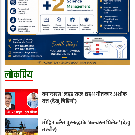
लोकप्रिय
क्यान्सरस’ लइड रहल छइथ गीतकार अशोक
दत्त (देखू भिडियो)
मोहित करैत पुरनदहाके ‘कल्चरल भिलेज’ (देखू
तस्वीर)