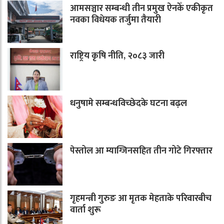
आमसञ्चार सम्बन्धी तीन प्रमुख ऐनकेँ एकीकृत
नवका विधेयक तर्जुमा तैयारी
राष्ट्रिय कृषि नीति, २०८३ जारी
धनुषामे सम्बन्धविच्छेदके घटना बढ़ल
पेस्तोल आ म्याग्जिनसहित तीन गोटे गिरफ्तार
गृहमन्त्री गुरुङ आ मृतक मेहताके परिवारबीच
वार्ता शुरू