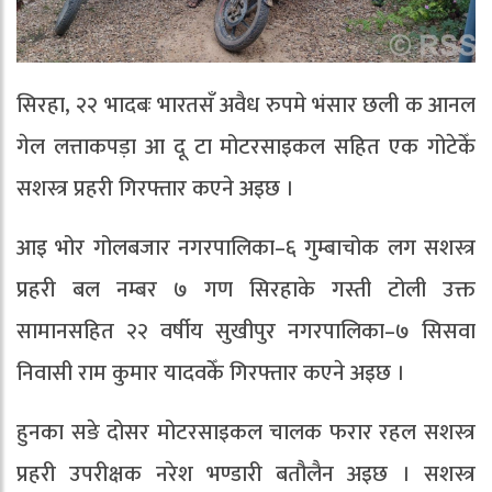
सिरहा, २२ भादबः भारतसँ अवैध रुपमे भंसार छली क आनल
गेल लत्ताकपड़ा आ दू टा मोटरसाइकल सहित एक गोटेकेँ
सशस्त्र प्रहरी गिरफ्तार कएने अइछ ।
आइ भोर गोलबजार नगरपालिका–६ गुम्बाचोक लग सशस्त्र
प्रहरी बल नम्बर ७ गण सिरहाके गस्ती टोली उक्त
सामानसहित २२ वर्षीय सुखीपुर नगरपालिका–७ सिसवा
निवासी राम कुमार यादवकेँ गिरफ्तार कएने अइछ ।
हुनका सङे दोसर मोटरसाइकल चालक फरार रहल सशस्त्र
प्रहरी उपरीक्षक नरेश भण्डारी बतौलैन अइछ । सशस्त्र