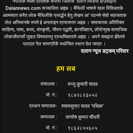
नेपालक मधेश प्रदेशके सप्तरी जिलास’ दलान मिडिया हाउसद्वारा
Dalannews.com सञ्चालित अइछ । मैथिली भाषामे रहल विविधताके
आत्मसात करैत लोक मैथिलीके प्रवर्द्धन हेतु लेखन आ’ पठनमे सेहो सहजताक
लेल अभियानके रुपमे ई अनलाइन प्रयासरत अइछ । समाचारक अतिरिक्त
साहित्य, भाषा, कला, संस्कृती, जीवन पद्धती, ज्ञानविज्ञान, लोपोन्मुख सामाजिक
लोकजीवनसँ जुडल विषयवस्तु प्राथमिकतामे अइछ । अपने सबद्वारा ईमेलमे
पठाएल गेल सामग्रीकें यथोचित स्थान देल जाएत ।
दलान न्यूज डट्कम् परिवार
हम सब
संचालक :
मन्जु कुमारी यादव
मो. नं.:
९८४२८२३०५२
प्रधान सम्पादकः
श्यामसुन्दर यादव ‘पथिक’
सम्पादक :
सन्तोष कुमार चौधरी
मो. नं.:
९८६२८५५६०५