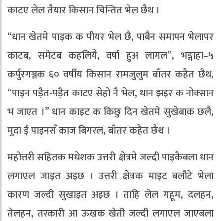
काटए लेल तैयार किसान चिन्तित भेल छैथ ।
“धान खेतमे पाइक क पीयर भेल छै, पाबैन समापन भेलापर
काटब, समेटब कहलियै, वर्षा हुअ लागल”, भङ्गाहा–५
कर्पुरगञ्जक ६० वर्षीय किसान रामजुलुम बाँतर कहैत छैथ,
“पाइन पड़ैत-पड़ैत काटए सेहो नै भेल, धान झइर क नोक्सान
भ जाएत ।” धान काइट क किछु दिन खेतमे सुखेबाक छलै,
मुदा ई पाइनसँ काज बिगरल, बाँतर कहैत छैथ ।
महोत्तरी सहितक मधेशक उत्तरी क्षेत्रमे जल्दी पाइकैबला धान
लगाएल जाइत अइछ । उत्तरी क्षेत्रक माइट बलौटे भेला
कारण जल्दी सुखाइत अइछ । ताहि लेल गहूम, दलहन,
तेलहन, तरकारी आ ऊखक खेती जल्दी लगाएल जाएबला