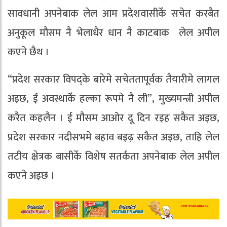
सावधानी अपनेबाक लेल आम प्रदेशवासीकेँ सचेत करबैत
अनुकूल मौसम नै भेलाधैर धान नै काटबाक लेल अपील
कएने छैथ ।
“प्रदेश सरकार विपद्के बारेमे सचेततापूर्वक तैयारीमे लागल
अइछ, ई अवस्थाकेँ हल्का रूपमे नै ली”, मुख्यमन्त्री अपील
करैत कहलैन । ई मौसम आओर दू दिन रइह सकैत अइछ,
प्रदेश सरकार नदीसभमे बहाव बइढ़ सकैत अइछ, ताहि लेल
तटीय क्षेत्रक बासीकेँ विशेष सतर्कता अपनेबाक लेल अपील
कएने अइछ ।