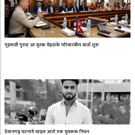
गृहमन्त्री गुरुङ आ मृतक मेहताके परिवारबीच वार्ता शुरू
देवानगञ्ज घटनामे घाइल आरो एक युवकक निधन