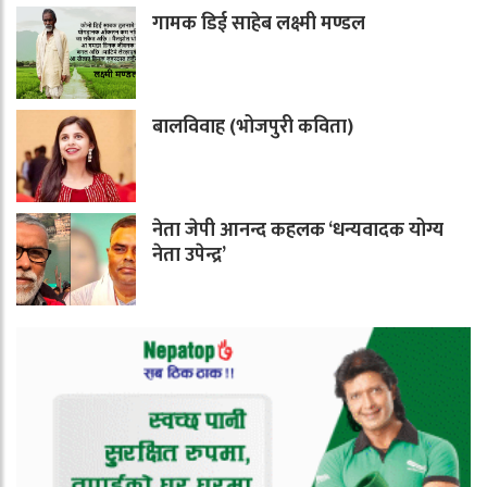
गामक डिई साहेब लक्ष्मी मण्डल
बालविवाह (भोजपुरी कविता)
नेता जेपी आनन्द कहलक ‘धन्यवादक योग्य
नेता उपेन्द्र’