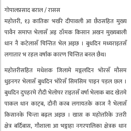
गोपालप्रसाद बराल / रासस
महोत्तरी, १३ कातिकः भर्खरे दीपावली आ छैठसहित मुख्य
पावैन समाप्त भेलासँ अइ ठाँमक किसान अखन मुख्यबाली
धान नै कटेलासँ चिन्तित भेल अइछ । बुधदिन मध्यराइतसँ
लगातार भ रहल वर्षाक कारण चिन्तित बनल छैथ।
महोत्तरीसहित मधेशक जिलामे मङ्गलदिन भोरसँ मौसम
धुइनगर भेलासँ बुधदिन भोरेसँ सिमसिम पाइन पड़ल छल ।
बुधदिन दुपहरमे राैदी भेलोपर राइतसँ वर्षा भेलाक बाद खेतमे
पाकल धान काट्ब, दाैनी करब लगायतके काज नै भेलासँ
किसानके चिन्ता बढ़ल अइछ । खास क महोत्तरिके उत्तरी
क्षेत्र बर्दिबास, गौशाला आ भङ्गाहा नगरपालिका क्षेत्रक धान