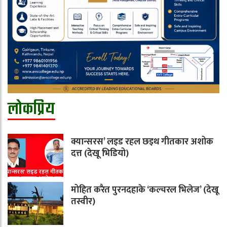
लोकप्रिय
क्यान्सरस’ लइड रहल छइथ गीतकार अशोक
दत्त (देखू भिडियो)
मोहित करैत पुरनदहाके ‘कल्चरल भिलेज’ (देखू
तस्वीर)