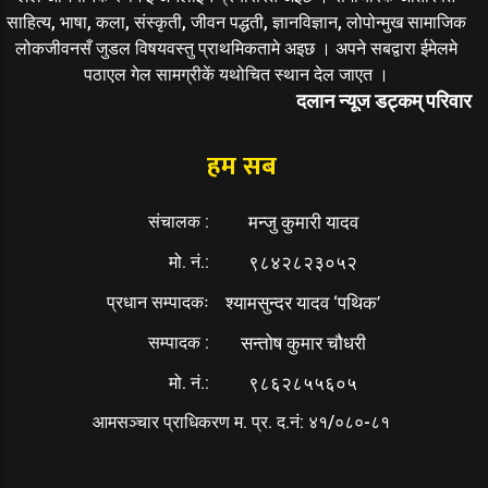
साहित्य, भाषा, कला, संस्कृती, जीवन पद्धती, ज्ञानविज्ञान, लोपोन्मुख सामाजिक
लोकजीवनसँ जुडल विषयवस्तु प्राथमिकतामे अइछ । अपने सबद्वारा ईमेलमे
पठाएल गेल सामग्रीकें यथोचित स्थान देल जाएत ।
दलान न्यूज डट्कम् परिवार
हम सब
संचालक :
मन्जु कुमारी यादव
मो. नं.:
९८४२८२३०५२
प्रधान सम्पादकः
श्यामसुन्दर यादव ‘पथिक’
सम्पादक :
सन्तोष कुमार चौधरी
मो. नं.:
९८६२८५५६०५
आमसञ्चार प्राधिकरण म. प्र. द.नं: ४१/०८०-८१