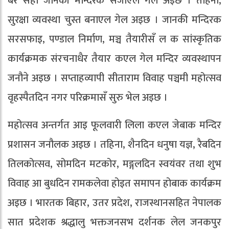
बेर सेहो जानकी मन्दिरकेँ सजाएल गेल अइछ । तहिना,
सुरक्षा व्यवस्था चुस्त बनाएल गेल अइछ । जानकी मन्दिरक
सरसफाइ, पण्डाल निर्माण, मञ्च तैयारीसँ ल क सांस्कृतिक
कार्यक्रमक संरचनाधैर तैयार कएल गेल मन्दिर व्यवस्थापन
जनौने अइछ । सप्ताहव्यापी सीताराम विवाह पञ्चमी महोत्सव
वृहस्पैतदिन नगर परिक्रमासँ सुरु भेल अइछ ।
महोत्सव अन्तर्गत आइ फूलवारी लिला कएल जेबाक मन्दिर
प्रशासन जनौलक अइछ । तहिना, शैनदिन धनुषा यज्ञ, रैबदिन
तिलकोत्सव, सोमदिन मटकोर, मङ्गलदिन स्वयंवर तथा शुभ
विवाह आ बुधदिन रामकलेवा होइत समापन होबाक कार्यक्रम
अइछ । भारतक बिहार, उतर प्रदेश, राजस्थानसहित नेपालक
सात प्रदेशक श्रद्धालु भक्तजनसभ दर्शनक लेल जनकपुर