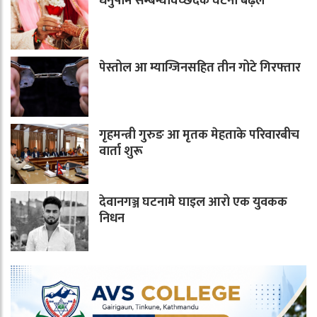
धनुषामे सम्बन्धविच्छेदके घटना बढ़ल
पेस्तोल आ म्याग्जिनसहित तीन गोटे गिरफ्तार
गृहमन्त्री गुरुङ आ मृतक मेहताके परिवारबीच
वार्ता शुरू
देवानगञ्ज घटनामे घाइल आरो एक युवकक
निधन