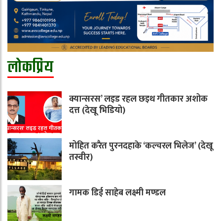
लोकप्रिय
क्यान्सरस’ लइड रहल छइथ गीतकार अशोक
दत्त (देखू भिडियो)
मोहित करैत पुरनदहाके ‘कल्चरल भिलेज’ (देखू
तस्वीर)
गामक डिई साहेब लक्ष्मी मण्डल