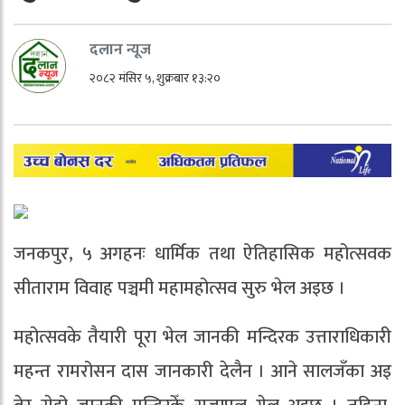
दलान न्यूज
२०८२ मंसिर ५, शुक्रबार १३:२०
जनकपुर, ५ अगहनः धार्मिक तथा ऐतिहासिक महोत्सवक
सीताराम विवाह पञ्चमी महामहोत्सव सुरु भेल अइछ ।
महोत्सवके तैयारी पूरा भेल जानकी मन्दिरक उत्ताराधिकारी
महन्त रामरोसन दास जानकारी देलैन । आने सालजँका अइ