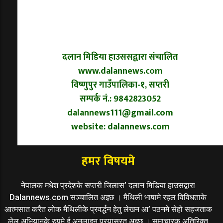
दलान मिडिया हाउससद्वारा संचालित
www.dalannews.com
विष्णुपुर गाउँपालिका-१, सप्तरी
सम्पर्क नं.: 9842823052
dalannews111@gmail.com
website: dalannews.com
हमर विषयमे
नेपालक मधेश प्रदेशके सप्तरी जिलास’ दलान मिडिया हाउसद्वारा
Dalannews.com सञ्चालित अइछ । मैथिली भाषामे रहल विविधताके
आत्मसात करैत लोक मैथिलीके प्रवर्द्धन हेतु लेखन आ’ पठनमे सेहो सहजताक
लेल अभियानके रुपमे ई अनलाइन प्रयासरत अइछ । समाचारक अतिरिक्त